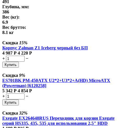
491
Глубина, мм:
386
Вес (кг):
6.9
Вес брутто:
8.1 кг
Скидка
15%
Корпус Zalman Z1 Iceberg черный без БП
4 987
Р
4 220
Р
+
−
Купить
Скидка
9%
ES701BK PM-450ATX U2*2+U3*2+A(HD) MicroATX
(Powerman) [6120258]
5 342
Р
4 854
Р
+
−
Купить
Скидка
32%
Exegate EX264648RUS Переходник для корзин Exegate
серий HS335, 435, 535 для использования 2,5" HDD