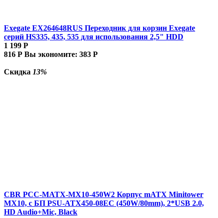
Exegate EX264648RUS Переходник для корзин Exegate
серий HS335, 435, 535 для использования 2,5" HDD
1 199
Р
816
Р
Вы экономите:
383
Р
Скидка
13%
CBR PCC-MATX-MX10-450W2 Корпус mATX Minitower
MX10, c БП PSU-ATX450-08EC (450W/80mm), 2*USB 2.0,
HD Audio+Mic, Black