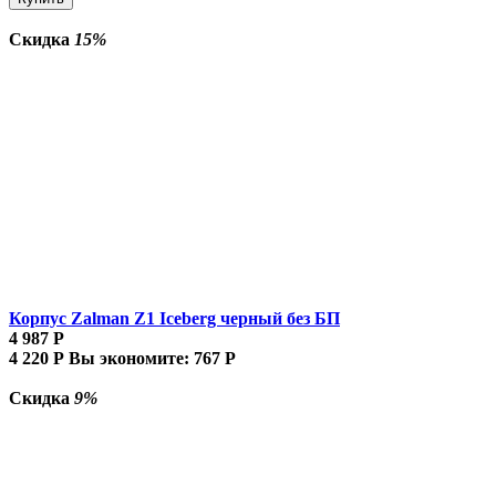
Скидка
15%
Корпус Zalman Z1 Iceberg черный без БП
4 987
Р
4 220
Р
Вы экономите:
767
Р
Скидка
9%