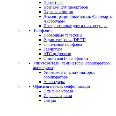
Проекторы
Крепежи для проекторов
Экраны и опции
Демонстрационные доски, Флипчарты,
Аксессуары
Интерактивные доски и аксессуары
Телефония
Проводные телефоны
Радиотелефоны (DECT)
Системные телефоны
Гарнитура
АТС цифровые
Опции для IP-телефонии
Уничтожители, ламинаторы, брошюраторы,
аксессуары
Уничтожители, ламинаторы,
брошюраторы
Аксессуары
Офисная мебель, сейфы, шкафы
Офисные кресла
Игровые кресла
Сейфы