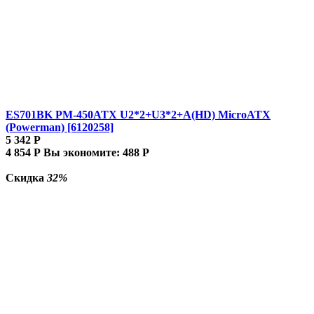
ES701BK PM-450ATX U2*2+U3*2+A(HD) MicroATX
(Powerman) [6120258]
5 342
Р
4 854
Р
Вы экономите:
488
Р
Скидка
32%