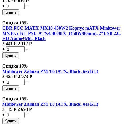
1 199
Р
816
Р
+
−
Купить
Скидка
13%
CBR PCC-MATX-MX10-450W2 Корпус mATX Minitower
MX10, c БП PSU-ATX450-08EC (450W/80mm), 2*USB 2.0,
HD Audio+Mic, Black
2 441
Р
2 112
Р
+
−
Купить
Скидка
13%
Miditower Zalman ZM-T6 (ATX, Black, без БП)
3 425
Р
2 973
Р
+
−
Купить
Скидка
13%
Miditower Zalman ZM-T8 (ATX, Black, без БП)
3 115
Р
2 698
Р
+
−
Купить