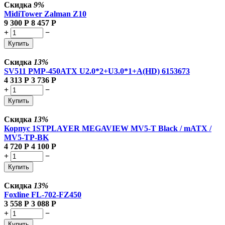
Скидка
9%
MidiTower Zalman Z10
9 300
Р
8 457
Р
+
−
Купить
Скидка
13%
SV511 PMP-450ATX U2.0*2+U3.0*1+A(HD) 6153673
4 313
Р
3 736
Р
+
−
Купить
Скидка
13%
Корпус 1STPLAYER MEGAVIEW MV5-T Black / mATX /
MV5-TP-BK
4 720
Р
4 100
Р
+
−
Купить
Скидка
13%
Foxline FL-702-FZ450
3 558
Р
3 088
Р
+
−
Купить