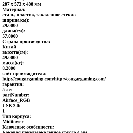
287 х 573 х 488 мм
Материал:
сталь, пластик, закаленное стекло
ширина(см):
29.0000
длина(см):
57.0000
Страна производства:
Китай
высота(см):
49.0000
масса(кг):
8.2000
сайт производителя:
http://cougargaming.com/http://cougargaming.com/
гарантия:
5 лет
partNumber:
Airface_RGB
USB 2.0:
1
Тип корпуса:
Miditower
Ключевые особенности:
Боковая панельзакаленное стекло 4 мм