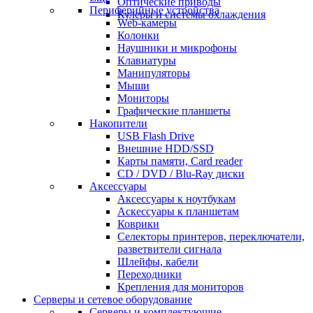
Оптические приводы
Периферийные устройства
Кулеры и системы охлаждения
Web-камеры
Колонки
Наушники и микрофоны
Клавиатуры
Манипуляторы
Мыши
Мониторы
Графические планшеты
Накопители
USB Flash Drive
Внешние HDD/SSD
Карты памяти, Card reader
CD / DVD / Blu-Ray диски
Аксессуары
Аксессуары к ноутбукам
Аскессуары к планшетам
Коврики
Селекторы принтеров, переключатели,
разветвители сигнала
Шлейфы, кабели
Переходники
Крепления для мониторов
Серверы и сетевое оборудование
Серверы и комплектующие