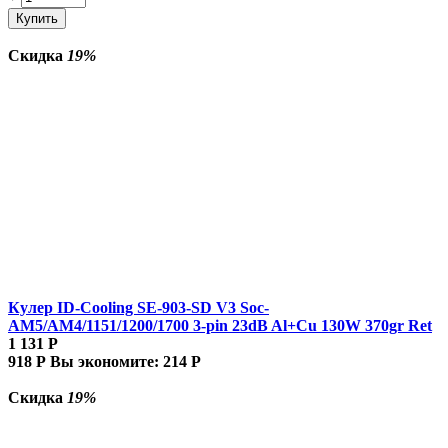
Купить
Скидка
19%
Кулер ID-Cooling SE-903-SD V3 Soc-
AM5/AM4/1151/1200/1700 3-pin 23dB Al+Cu 130W 370gr Ret
1 131
Р
918
Р
Вы экономите:
214
Р
Скидка
19%