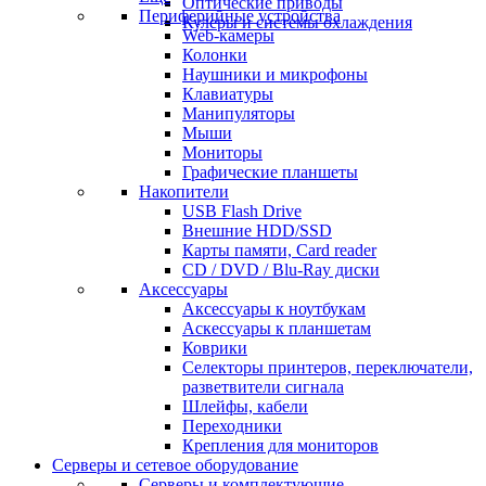
Оптические приводы
Периферийные устройства
Кулеры и системы охлаждения
Web-камеры
Колонки
Наушники и микрофоны
Клавиатуры
Манипуляторы
Мыши
Мониторы
Графические планшеты
Накопители
USB Flash Drive
Внешние HDD/SSD
Карты памяти, Card reader
CD / DVD / Blu-Ray диски
Аксессуары
Аксессуары к ноутбукам
Аскессуары к планшетам
Коврики
Селекторы принтеров, переключатели,
разветвители сигнала
Шлейфы, кабели
Переходники
Крепления для мониторов
Серверы и сетевое оборудование
Серверы и комплектующие