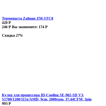
Термопаста Zalman ZM-STC8
420
Р
246
Р
Вы экономите:
174
Р
Скидка
27%
Кулер для процессора ID-Cooling SE-902-SD V3,
S1700/1200/115x/AMD, 9cm, 2000rpm, 37.44CFM, 3pin
993
Р