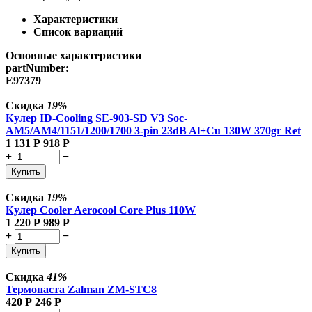
Характеристики
Список вариаций
Основные характеристики
partNumber:
E97379
Скидка
19%
Кулер ID-Cooling SE-903-SD V3 Soc-
AM5/AM4/1151/1200/1700 3-pin 23dB Al+Cu 130W 370gr Ret
1 131
Р
918
Р
+
−
Купить
Скидка
19%
Кулер Cooler Aerocool Core Plus 110W
1 220
Р
989
Р
+
−
Купить
Скидка
41%
Термопаста Zalman ZM-STC8
420
Р
246
Р