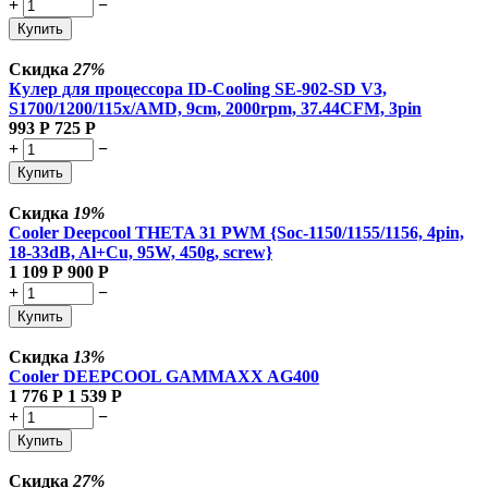
+
−
Купить
Скидка
27%
Кулер для процессора ID-Cooling SE-902-SD V3,
S1700/1200/115x/AMD, 9cm, 2000rpm, 37.44CFM, 3pin
993
Р
725
Р
+
−
Купить
Скидка
19%
Cooler Deepcool THETA 31 PWM {Soc-1150/1155/1156, 4pin,
18-33dB, Al+Cu, 95W, 450g, screw}
1 109
Р
900
Р
+
−
Купить
Скидка
13%
Cooler DEEPCOOL GAMMAXX AG400
1 776
Р
1 539
Р
+
−
Купить
Скидка
27%