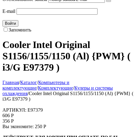
E-mail
Войти
Запомнить
Cooler Intel Original
S1156/1155/1150 (Al) {PWM} (
i3/G E97379 )
Главная
/
Каталог
/
Компьютеры и
комплектующие
/
Комплектующие
/
Кулеры и системы
охлаждения
/
Cooler Intel Original S1156/1155/1150 (Al) {PWM} (
i3/G E97379 )
АРТИКУЛ:
E97379
606
Р
356
Р
Вы экономите:
250
Р