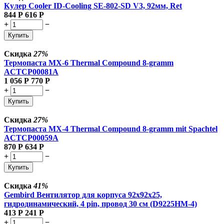
Кулер Cooler ID-Cooling SE-802-SD V3, 92мм, Ret
844
Р
616
Р
+
−
Купить
Скидка
27%
Термопаста MX-6 Thermal Compound 8-gramm
ACTCP00081A
1 056
Р
770
Р
+
−
Купить
Скидка
27%
Термопаста MX-4 Thermal Compound 8-gramm mit Spachtel
ACTCP00059A
870
Р
634
Р
+
−
Купить
Скидка
41%
Gembird Вентилятор для корпуса 92x92x25,
гидродинамический, 4 pin, провод 30 см (D9225HM-4)
413
Р
241
Р
+
−