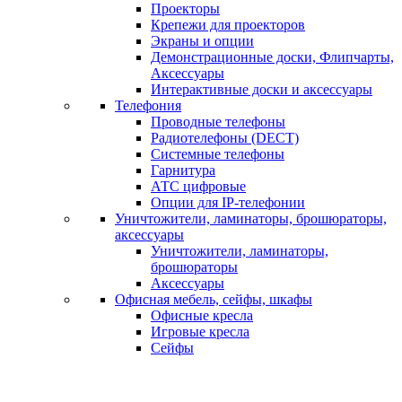
Проекторы
Крепежи для проекторов
Экраны и опции
Демонстрационные доски, Флипчарты,
Аксессуары
Интерактивные доски и аксессуары
Телефония
Проводные телефоны
Радиотелефоны (DECT)
Системные телефоны
Гарнитура
АТС цифровые
Опции для IP-телефонии
Уничтожители, ламинаторы, брошюраторы,
аксессуары
Уничтожители, ламинаторы,
брошюраторы
Аксессуары
Офисная мебель, сейфы, шкафы
Офисные кресла
Игровые кресла
Сейфы