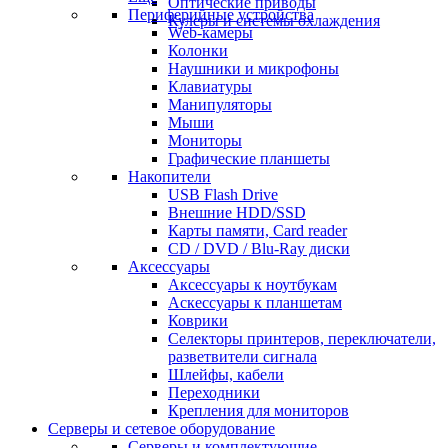
Оптические приводы
Периферийные устройства
Кулеры и системы охлаждения
Web-камеры
Колонки
Наушники и микрофоны
Клавиатуры
Манипуляторы
Мыши
Мониторы
Графические планшеты
Накопители
USB Flash Drive
Внешние HDD/SSD
Карты памяти, Card reader
CD / DVD / Blu-Ray диски
Аксессуары
Аксессуары к ноутбукам
Аскессуары к планшетам
Коврики
Селекторы принтеров, переключатели,
разветвители сигнала
Шлейфы, кабели
Переходники
Крепления для мониторов
Серверы и сетевое оборудование
Серверы и комплектующие