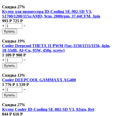
Скидка
27%
Кулер для процессора ID-Cooling SE-902-SD V3,
S1700/1200/115x/AMD, 9cm, 2000rpm, 37.44CFM, 3pin
993
Р
725
Р
+
−
Купить
Скидка
19%
Cooler Deepcool THETA 31 PWM {Soc-1150/1155/1156, 4pin,
18-33dB, Al+Cu, 95W, 450g, screw}
1 109
Р
900
Р
+
−
Купить
Скидка
13%
Cooler DEEPCOOL GAMMAXX AG400
1 776
Р
1 539
Р
+
−
Купить
Скидка
27%
Кулер Cooler ID-Cooling SE-802-SD V3, 92мм, Ret
844
Р
616
Р