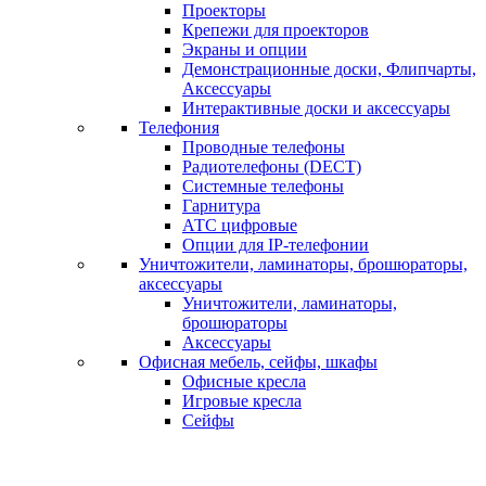
Проекторы
Крепежи для проекторов
Экраны и опции
Демонстрационные доски, Флипчарты,
Аксессуары
Интерактивные доски и аксессуары
Телефония
Проводные телефоны
Радиотелефоны (DECT)
Системные телефоны
Гарнитура
АТС цифровые
Опции для IP-телефонии
Уничтожители, ламинаторы, брошюраторы,
аксессуары
Уничтожители, ламинаторы,
брошюраторы
Аксессуары
Офисная мебель, сейфы, шкафы
Офисные кресла
Игровые кресла
Сейфы