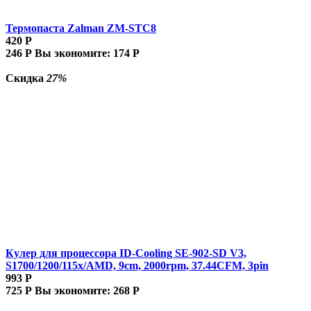
Термопаста Zalman ZM-STC8
420
Р
246
Р
Вы экономите:
174
Р
Скидка
27%
Кулер для процессора ID-Cooling SE-902-SD V3,
S1700/1200/115x/AMD, 9cm, 2000rpm, 37.44CFM, 3pin
993
Р
725
Р
Вы экономите:
268
Р