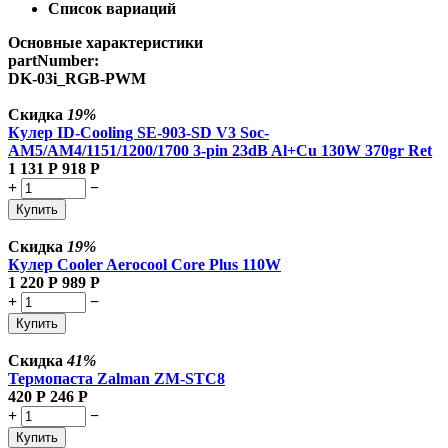
Список вариаций
Основные характеристики
partNumber:
DK-03i_RGB-PWM
Скидка
19%
Кулер ID-Cooling SE-903-SD V3 Soc-
AM5/AM4/1151/1200/1700 3-pin 23dB Al+Cu 130W 370gr Ret
1 131
Р
918
Р
+
−
Купить
Скидка
19%
Кулер Cooler Aerocool Core Plus 110W
1 220
Р
989
Р
+
−
Купить
Скидка
41%
Термопаста Zalman ZM-STC8
420
Р
246
Р
+
−
Купить