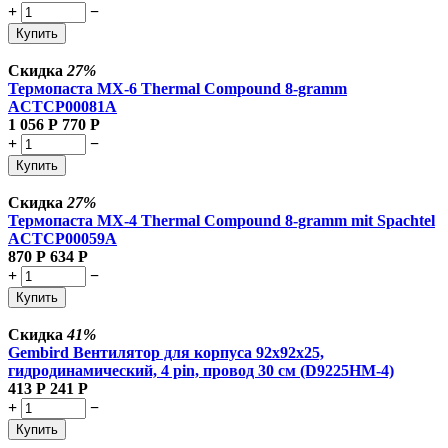
+
−
Купить
Скидка
27%
Термопаста MX-6 Thermal Compound 8-gramm
ACTCP00081A
1 056
Р
770
Р
+
−
Купить
Скидка
27%
Термопаста MX-4 Thermal Compound 8-gramm mit Spachtel
ACTCP00059A
870
Р
634
Р
+
−
Купить
Скидка
41%
Gembird Вентилятор для корпуса 92x92x25,
гидродинамический, 4 pin, провод 30 см (D9225HM-4)
413
Р
241
Р
+
−
Купить