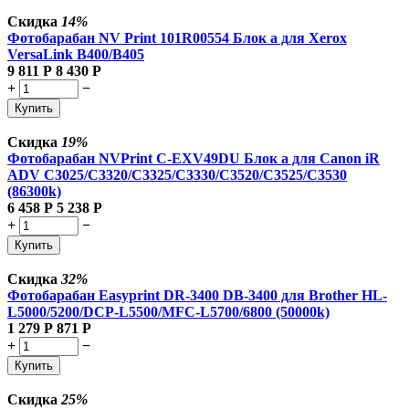
Скидка
14%
Фотобарабан NV Print 101R00554 Блок а для Xerox
VersaLink B400/B405
9 811
Р
8 430
Р
+
−
Купить
Скидка
19%
Фотобарабан NVPrint C-EXV49DU Блок а для Canon iR
ADV C3025/C3320/C3325/C3330/C3520/C3525/C3530
(86300k)
6 458
Р
5 238
Р
+
−
Купить
Скидка
32%
Фотобарабан Easyprint DR-3400 DB-3400 для Brother HL-
L5000/5200/DCP-L5500/MFC-L5700/6800 (50000k)
1 279
Р
871
Р
+
−
Купить
Скидка
25%