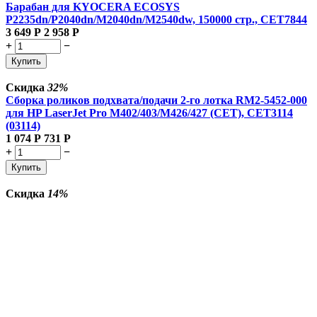
Барабан для KYOCERA ECOSYS
P2235dn/P2040dn/M2040dn/M2540dw, 150000 стр., CET7844
3 649
Р
2 958
Р
+
−
Купить
Скидка
32%
Сборка роликов подхвата/подачи 2-го лотка RM2-5452-000
для HP LaserJet Pro M402/403/M426/427 (CET), CET3114
(03114)
1 074
Р
731
Р
+
−
Купить
Скидка
14%