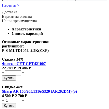
Перейти >
Доставка
Варианты оплаты
Наши преимущества
Характеристики
Список вариаций
Основные характеристики
partNumber:
P-S-MLTD105L-2.5K(EXP)
Скидка
14%
Фьюзер CET CET421007
22 789
Р
19 486
Р
+
−
Купить
Скидка
40%
Sharp AR 160/205/5316/5320 (AR202DM) (о)
4 500
Р
2 700
Р
+
−
Купить