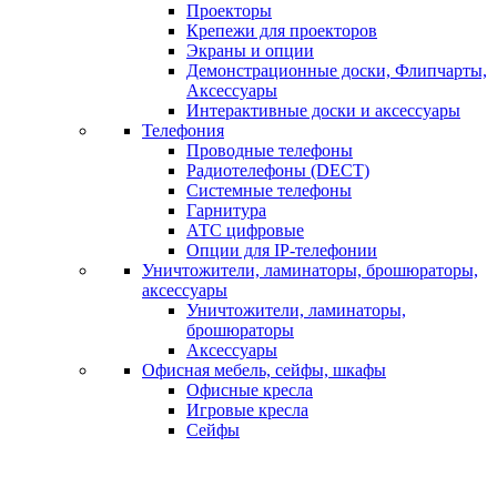
Проекторы
Крепежи для проекторов
Экраны и опции
Демонстрационные доски, Флипчарты,
Аксессуары
Интерактивные доски и аксессуары
Телефония
Проводные телефоны
Радиотелефоны (DECT)
Системные телефоны
Гарнитура
АТС цифровые
Опции для IP-телефонии
Уничтожители, ламинаторы, брошюраторы,
аксессуары
Уничтожители, ламинаторы,
брошюраторы
Аксессуары
Офисная мебель, сейфы, шкафы
Офисные кресла
Игровые кресла
Сейфы