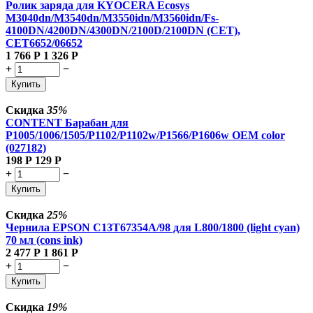
Ролик заряда для KYOCERA Ecosys
M3040dn/M3540dn/M3550idn/M3560idn/Fs-
4100DN/4200DN/4300DN/2100D/2100DN (CET),
CET6652/06652
1 766
Р
1 326
Р
+
−
Купить
Скидка
35%
CONTENT Барабан для
P1005/1006/1505/P1102/P1102w/P1566/P1606w OEM color
(027182)
198
Р
129
Р
+
−
Купить
Скидка
25%
Чернила EPSON C13T67354A/98 для L800/1800 (light cyan)
70 мл (cons ink)
2 477
Р
1 861
Р
+
−
Купить
Скидка
19%