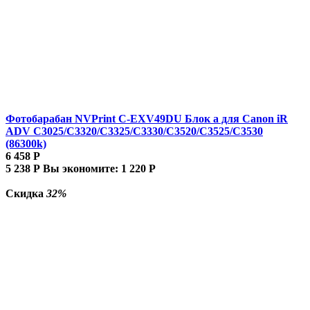
Фотобарабан NVPrint C-EXV49DU Блок а для Canon iR
ADV C3025/C3320/C3325/C3330/C3520/C3525/C3530
(86300k)
6 458
Р
5 238
Р
Вы экономите:
1 220
Р
Скидка
32%