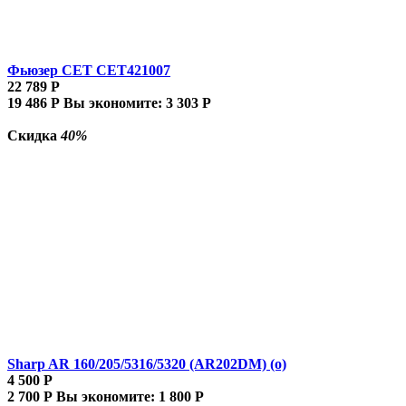
Фьюзер CET CET421007
22 789
Р
19 486
Р
Вы экономите:
3 303
Р
Скидка
40%
Sharp AR 160/205/5316/5320 (AR202DM) (о)
4 500
Р
2 700
Р
Вы экономите:
1 800
Р