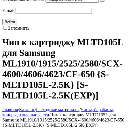
E-mail
Войти
Запомнить
Чип к картриджу MLTD105L
для Samsung
ML1910/1915/2525/2580/SCX-
4600/4606/4623/CF-650 {S-
MLTD105L-2.5K} [S-
MLTD105L-2.5K(EXP)]
Главная
/
Каталог
/
Расходные материалы
/
Чипы, барабаны,
тонеры, запасные части
/
Чип к картриджу MLTD105L для
Samsung ML1910/1915/2525/2580/SCX-4600/4606/4623/CF-650
{S-MLTD105L-2.5K} [S-MLTD105L-2.5K(EXP)]