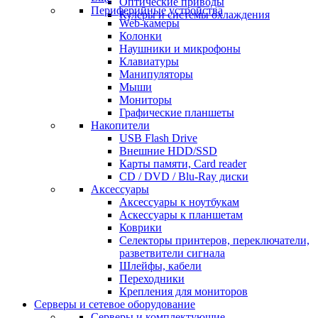
Оптические приводы
Периферийные устройства
Кулеры и системы охлаждения
Web-камеры
Колонки
Наушники и микрофоны
Клавиатуры
Манипуляторы
Мыши
Мониторы
Графические планшеты
Накопители
USB Flash Drive
Внешние HDD/SSD
Карты памяти, Card reader
CD / DVD / Blu-Ray диски
Аксессуары
Аксессуары к ноутбукам
Аскессуары к планшетам
Коврики
Селекторы принтеров, переключатели,
разветвители сигнала
Шлейфы, кабели
Переходники
Крепления для мониторов
Серверы и сетевое оборудование
Серверы и комплектующие