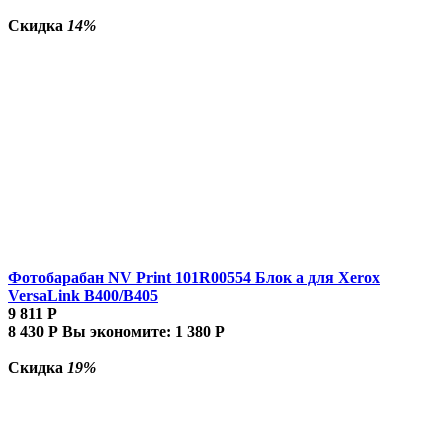
Скидка
14%
Фотобарабан NV Print 101R00554 Блок а для Xerox
VersaLink B400/B405
9 811
Р
8 430
Р
Вы экономите:
1 380
Р
Скидка
19%