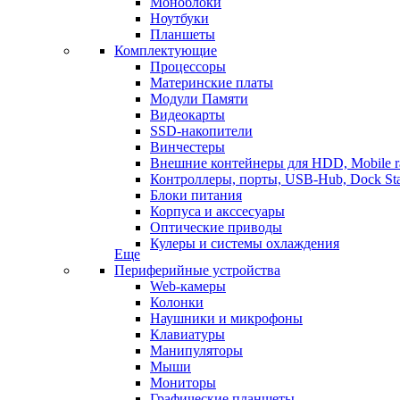
Моноблоки
Ноутбуки
Планшеты
Комплектующие
Процессоры
Материнские платы
Модули Памяти
Видеокарты
SSD-накопители
Винчестеры
Внешние контейнеры для HDD, Mobile r
Контроллеры, порты, USB-Hub, Dock Sta
Блоки питания
Корпуса и акссесуары
Оптические приводы
Кулеры и системы охлаждения
Еще
Периферийные устройства
Web-камеры
Колонки
Наушники и микрофоны
Клавиатуры
Манипуляторы
Мыши
Мониторы
Графические планшеты