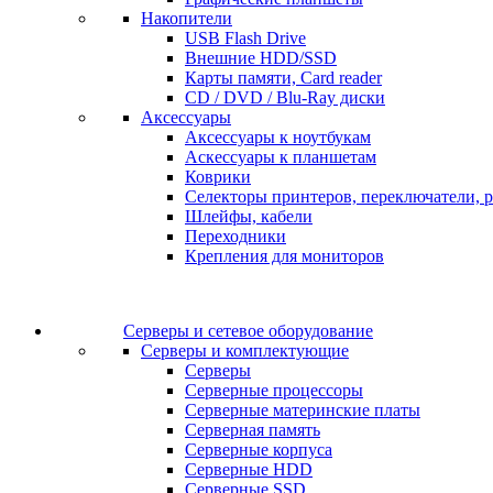
Накопители
USB Flash Drive
Внешние HDD/SSD
Карты памяти, Card reader
CD / DVD / Blu-Ray диски
Аксессуары
Аксессуары к ноутбукам
Аскессуары к планшетам
Коврики
Селекторы принтеров, переключатели, р
Шлейфы, кабели
Переходники
Крепления для мониторов
Серверы и сетевое оборудование
Серверы и комплектующие
Серверы
Серверные процессоры
Серверные материнские платы
Серверная память
Серверные корпуса
Серверные HDD
Серверные SSD