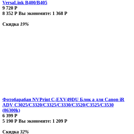
VersaLink B400/B405
9 720
Р
8 352
Р
Вы экономите:
1 368
Р
Скидка
19%
Фотобарабан NVPrint C-EXV49DU Блок а для Canon iR
ADV C3025/C3320/C3325/C3330/C3520/C3525/C3530
(86300k)
6 399
Р
5 190
Р
Вы экономите:
1 209
Р
Скидка
32%