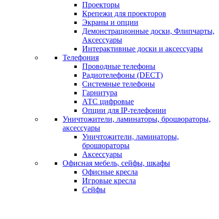
Проекторы
Крепежи для проекторов
Экраны и опции
Демонстрационные доски, Флипчарты,
Аксессуары
Интерактивные доски и аксессуары
Телефония
Проводные телефоны
Радиотелефоны (DECT)
Системные телефоны
Гарнитура
АТС цифровые
Опции для IP-телефонии
Уничтожители, ламинаторы, брошюраторы,
аксессуары
Уничтожители, ламинаторы,
брошюраторы
Аксессуары
Офисная мебель, сейфы, шкафы
Офисные кресла
Игровые кресла
Сейфы