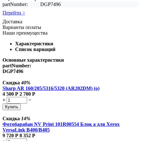
partNumber:
DGP7496
Перейти >
Доставка
Варианты оплаты
Наши преимущества
Характеристики
Список вариаций
Основные характеристики
partNumber:
DGP7496
Скидка
40%
Sharp AR 160/205/5316/5320 (AR202DM) (о)
4 500
Р
2 700
Р
+
−
Купить
Скидка
14%
Фотобарабан NV Print 101R00554 Блок а для Xerox
VersaLink B400/B405
9 720
Р
8 352
Р