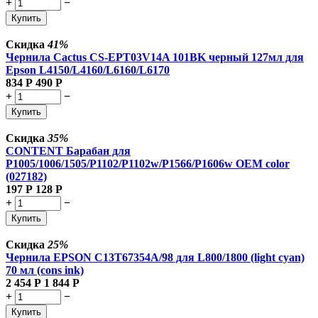
+
−
Купить
Скидка
41%
Чернила Cactus CS-EPT03V14A 101BK черный 127мл для
Epson L4150/L4160/L6160/L6170
834
Р
490
Р
+
−
Купить
Скидка
35%
CONTENT Барабан для
P1005/1006/1505/P1102/P1102w/P1566/P1606w OEM color
(027182)
197
Р
128
Р
+
−
Купить
Скидка
25%
Чернила EPSON C13T67354A/98 для L800/1800 (light cyan)
70 мл (cons ink)
2 454
Р
1 844
Р
+
−
Купить