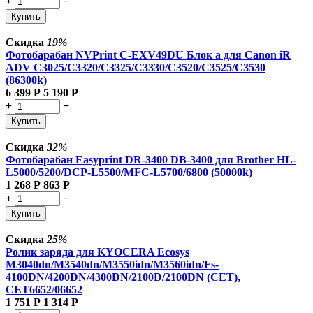
+
−
Купить
Скидка
19%
Фотобарабан NVPrint C-EXV49DU Блок а для Canon iR
ADV C3025/C3320/C3325/C3330/C3520/C3525/C3530
(86300k)
6 399
Р
5 190
Р
+
−
Купить
Скидка
32%
Фотобарабан Easyprint DR-3400 DB-3400 для Brother HL-
L5000/5200/DCP-L5500/MFC-L5700/6800 (50000k)
1 268
Р
863
Р
+
−
Купить
Скидка
25%
Ролик заряда для KYOCERA Ecosys
M3040dn/M3540dn/M3550idn/M3560idn/Fs-
4100DN/4200DN/4300DN/2100D/2100DN (CET),
CET6652/06652
1 751
Р
1 314
Р