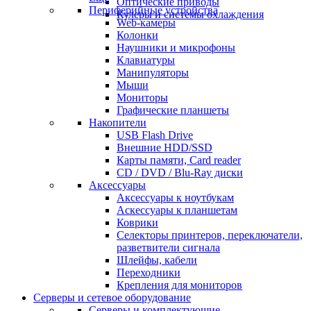
Оптические приводы
Периферийные устройства
Кулеры и системы охлаждения
Web-камеры
Колонки
Наушники и микрофоны
Клавиатуры
Манипуляторы
Мыши
Мониторы
Графические планшеты
Накопители
USB Flash Drive
Внешние HDD/SSD
Карты памяти, Card reader
CD / DVD / Blu-Ray диски
Аксессуары
Аксессуары к ноутбукам
Аскессуары к планшетам
Коврики
Селекторы принтеров, переключатели,
разветвители сигнала
Шлейфы, кабели
Переходники
Крепления для мониторов
Серверы и сетевое оборудование
Серверы и комплектующие