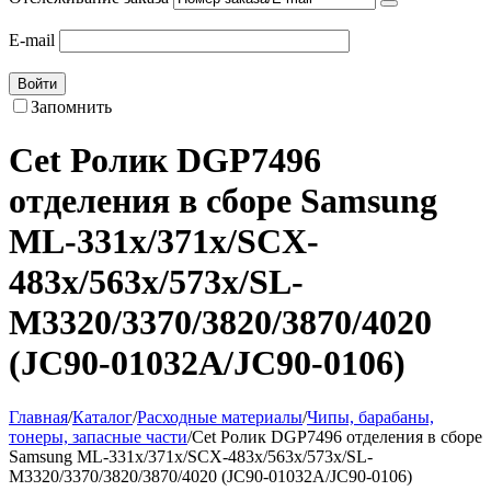
E-mail
Войти
Запомнить
Cet Ролик DGP7496
отделения в сборе Samsung
ML-331х/371х/SCX-
483x/563x/573x/SL-
M3320/3370/3820/3870/4020
(JC90-01032A/JC90-0106)
Главная
/
Каталог
/
Расходные материалы
/
Чипы, барабаны,
тонеры, запасные части
/
Cet Ролик DGP7496 отделения в сборе
Samsung ML-331х/371х/SCX-483x/563x/573x/SL-
M3320/3370/3820/3870/4020 (JC90-01032A/JC90-0106)