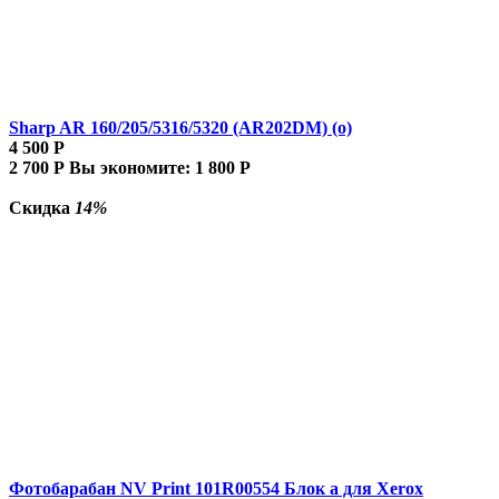
Sharp AR 160/205/5316/5320 (AR202DM) (о)
4 500
Р
2 700
Р
Вы экономите:
1 800
Р
Скидка
14%
Фотобарабан NV Print 101R00554 Блок а для Xerox