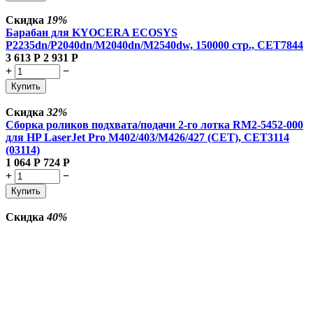
Скидка
19%
Барабан для KYOCERA ECOSYS
P2235dn/P2040dn/M2040dn/M2540dw, 150000 стр., CET7844
3 613
Р
2 931
Р
+
−
Купить
Скидка
32%
Сборка роликов подхвата/подачи 2-го лотка RM2-5452-000
для HP LaserJet Pro M402/403/M426/427 (CET), CET3114
(03114)
1 064
Р
724
Р
+
−
Купить
Скидка
40%