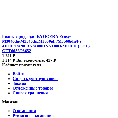
Ролик заряда для KYOCERA Ecosys
M3040dn/M3540dn/M3550idn/M3560idn/Fs-
4100DN/4200DN/4300DN/2100D/2100DN (CET),
CET6652/06652
1 751
Р
1 314
Р
Вы экономите:
437
Р
Кабинет покупателя
Войти
Создать учетную запись
Заказы
Отложенные товары
Список сравнения
Магазин
О компании
Реквизиты компании