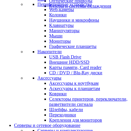
Оптические приводы
Периферийные устройства
Кулеры и системы охлаждения
Web-камеры
Колонки
Наушники и микрофоны
Клавиатуры
Манипуляторы
Мыши
Мониторы
Графические планшеты
Накопители
USB Flash Drive
Внешние HDD/SSD
Карты памяти, Card reader
CD / DVD / Blu-Ray диски
Аксессуары
Аксессуары к ноутбукам
Аскессуары к планшетам
Коврики
Селекторы принтеров, переключатели,
разветвители сигнала
Шлейфы, кабели
Переходники
Крепления для мониторов
Серверы и сетевое оборудование
Серверы и комплектующие