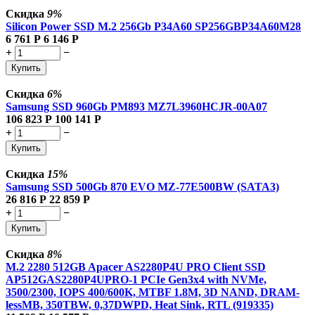
Скидка
9%
Silicon Power SSD M.2 256Gb P34A60 SP256GBP34A60M28
6 761
Р
6 146
Р
+
−
Купить
Скидка
6%
Samsung SSD 960Gb PM893 MZ7L3960HCJR-00A07
106 823
Р
100 141
Р
+
−
Купить
Скидка
15%
Samsung SSD 500Gb 870 EVO MZ-77E500BW (SATA3)
26 816
Р
22 859
Р
+
−
Купить
Скидка
8%
M.2 2280 512GB Apacer AS2280P4U PRO Client SSD
AP512GAS2280P4UPRO-1 PCIe Gen3x4 with NVMe,
3500/2300, IOPS 400/600K, MTBF 1.8M, 3D NAND, DRAM-
lessMB, 350TBW, 0,37DWPD, Heat Sink, RTL (919335)