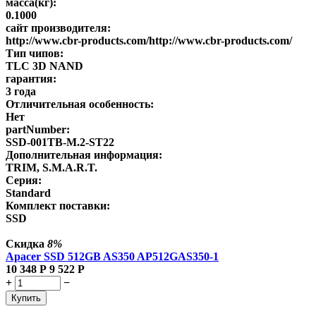
масса(кг):
0.1000
сайт производителя:
http://www.cbr-products.com/http://www.cbr-products.com/
Тип чипов:
TLC 3D NAND
гарантия:
3 года
Отличительная особенность:
Нет
partNumber:
SSD-001TB-M.2-ST22
Дополнительная информация:
TRIM, S.M.A.R.T.
Серия:
Standard
Комплект поставки:
SSD
Скидка
8%
Apacer SSD 512GB AS350 AP512GAS350-1
10 348
Р
9 522
Р
+
−
Купить