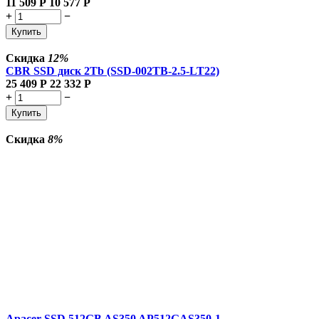
11 509
Р
10 577
Р
+
−
Купить
Скидка
12%
CBR SSD диск 2Tb (SSD-002TB-2.5-LT22)
25 409
Р
22 332
Р
+
−
Купить
Скидка
8%
Apacer SSD 512GB AS350 AP512GAS350-1