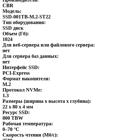
CBR
Модель:
SSD-001TB-M.2-ST22
Тип оборудования:
SSD диск
Объем (Гб):
1024
Для веб-сервера или файлового сервера:
нет
Для сервера баз данных:
нет
Интерфейс SSD:
PCI-Express
Формат накопителя:
M.2
Протокол NVMe:
1.3
Размеры (ширина x высота x глубина):
22 х 80 х 4 мм
Ресурс SSD:
800 TBW
Рабочая температура:
0–70 °С
Скорость чтения (Мб/с):