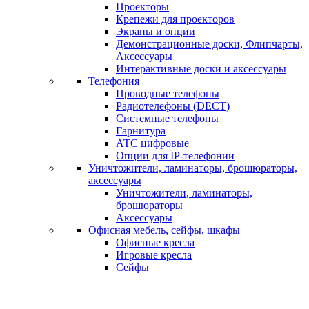
Проекторы
Крепежи для проекторов
Экраны и опции
Демонстрационные доски, Флипчарты,
Аксессуары
Интерактивные доски и аксессуары
Телефония
Проводные телефоны
Радиотелефоны (DECT)
Системные телефоны
Гарнитура
АТС цифровые
Опции для IP-телефонии
Уничтожители, ламинаторы, брошюраторы,
аксессуары
Уничтожители, ламинаторы,
брошюраторы
Аксессуары
Офисная мебель, сейфы, шкафы
Офисные кресла
Игровые кресла
Сейфы