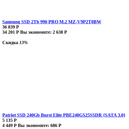
Samsung SSD 2Tb 990 PRO M.2 MZ-V9P2T0BW
36 839
Р
34 201
Р
Вы экономите:
2 638
Р
Скидка
13%
Patriot SSD 240Gb Burst Elite PBE240GS25SSDR {SATA 3.0}
5 135
Р
4 449
Р
Вы экономите:
686
Р