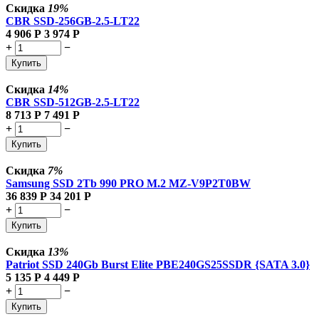
Скидка
19%
CBR SSD-256GB-2.5-LT22
4 906
Р
3 974
Р
+
−
Купить
Скидка
14%
CBR SSD-512GB-2.5-LT22
8 713
Р
7 491
Р
+
−
Купить
Скидка
7%
Samsung SSD 2Tb 990 PRO M.2 MZ-V9P2T0BW
36 839
Р
34 201
Р
+
−
Купить
Скидка
13%
Patriot SSD 240Gb Burst Elite PBE240GS25SSDR {SATA 3.0}
5 135
Р
4 449
Р
+
−
Купить