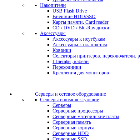
Накопители
USB Flash Drive
Внешние HDD/SSD
Карты памяти, Card reader
CD / DVD / Blu-Ray диски
Аксессуары
Аксессуары к ноутбукам
Аскессуары к планшетам
Коврики
Селекторы принтеров, переключатели, р
Шлейфы, кабели
Переходники
Крепления для мониторов
Серверы и сетевое оборудование
Серверы и комплектующие
Серверы
Серверные процессоры
Серверные материнские платы
Серверная память
Серверные корпуса
Серверные HDD
Серверные SSD