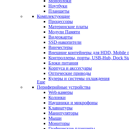
Моноблоки
Ноутбуки
Планшеты
Комплектующие
Процессоры
Материнские платы
Модули Памяти
Видеокарты
SSD-накопители
Винчестеры
Внешние контейнеры для HDD, Mobile r
Контроллеры, порты, USB-Hub, Dock Sta
Блоки питания
Корпуса и акссесуары
Оптические приводы
Кулеры и системы охлаждения
Еще
Периферийные устройства
Web-камеры
Колонки
Наушники и микрофоны
Клавиатуры
Манипуляторы
Мыши
Мониторы
Графические планшеты