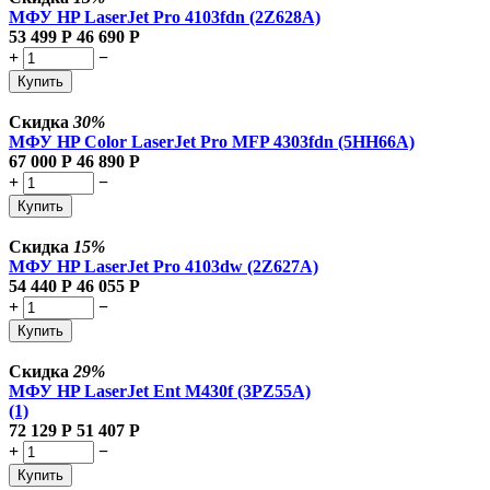
МФУ HP LaserJet Pro 4103fdn (2Z628A)
53 499
Р
46 690
Р
+
−
Купить
Скидка
30%
МФУ HP Color LaserJet Pro MFP 4303fdn (5HH66A)
67 000
Р
46 890
Р
+
−
Купить
Скидка
15%
МФУ HP LaserJet Pro 4103dw (2Z627A)
54 440
Р
46 055
Р
+
−
Купить
Скидка
29%
МФУ HP LaserJet Ent M430f (3PZ55A)
(1)
72 129
Р
51 407
Р
+
−
Купить