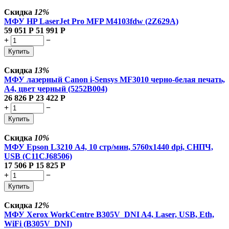
Скидка
12%
МФУ HP LaserJet Pro MFP M4103fdw (2Z629A)
59 051
Р
51 991
Р
+
−
Купить
Скидка
13%
МФУ лазерный Canon i-Sensys MF3010 черно-белая печать,
A4, цвет черный (5252B004)
26 826
Р
23 422
Р
+
−
Купить
Скидка
10%
МФУ Epson L3210 А4, 10 стр/мин, 5760х1440 dpi, СНПЧ,
USB (C11CJ68506)
17 506
Р
15 825
Р
+
−
Купить
Скидка
12%
МФУ Xerox WorkCentre B305V_DNI A4, Laser, USB, Eth,
WiFi (B305V_DNI)