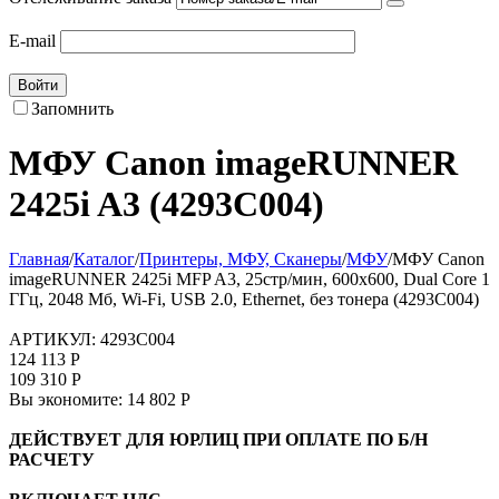
E-mail
Войти
Запомнить
МФУ Canon imageRUNNER
2425i A3 (4293C004)
Главная
/
Каталог
/
Принтеры, МФУ, Сканеры
/
МФУ
/
МФУ Canon
imageRUNNER 2425i MFP A3, 25стр/мин, 600x600, Dual Core 1
ГГц, 2048 Мб, Wi-Fi, USB 2.0, Ethernet, без тонера (4293C004)
АРТИКУЛ:
4293C004
124 113
Р
109 310
Р
Вы экономите:
14 802
Р
ДЕЙСТВУЕТ ДЛЯ ЮРЛИЦ ПРИ ОПЛАТЕ ПО Б/Н
РАСЧЕТУ