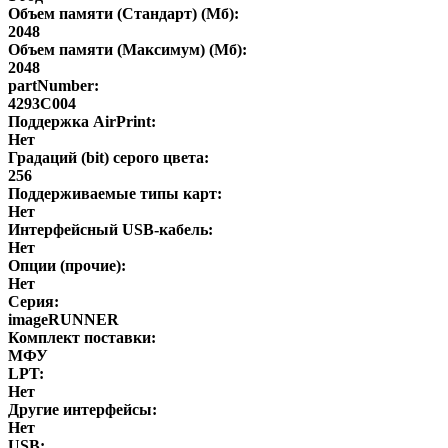
Объем памяти (Стандарт) (Мб):
2048
Объем памяти (Максимум) (Мб):
2048
partNumber:
4293C004
Поддержка AirPrint:
Нет
Градаций (bit) серого цвета:
256
Поддерживаемые типы карт:
Нет
Интерфейсный USB-кабель:
Нет
Опции (прочие):
Нет
Серия:
imageRUNNER
Комплект поставки:
МФУ
LPT:
Нет
Другие интерфейсы:
Нет
USB: