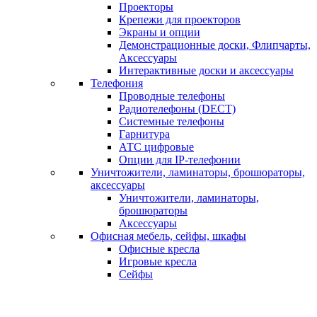
Проекторы
Крепежи для проекторов
Экраны и опции
Демонстрационные доски, Флипчарты,
Аксессуары
Интерактивные доски и аксессуары
Телефония
Проводные телефоны
Радиотелефоны (DECT)
Системные телефоны
Гарнитура
АТС цифровые
Опции для IP-телефонии
Уничтожители, ламинаторы, брошюраторы,
аксессуары
Уничтожители, ламинаторы,
брошюраторы
Аксессуары
Офисная мебель, сейфы, шкафы
Офисные кресла
Игровые кресла
Сейфы