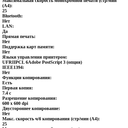
Максимальная скорость монохромной печати (стр/мин
(A4):
25
Bluetooth:
Нет
LAN:
Да
Прямая печать:
Нет
Поддержка карт памяти:
Нет
Языки управления принтером:
UFRIIPCL 6Adobe PostScript 3 (опция)
IEEE1394:
Нет
Функции копирования:
Есть
Первая копия:
7.4 с
Разрешение копирования:
600 x 600 dpi
Двустороннее копирование:
Нет
Макс. скорость ч/б копирования (стр/мин (A4):
25