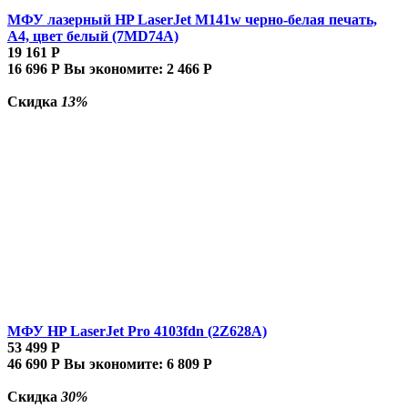
МФУ лазерный HP LaserJet M141w черно-белая печать,
A4, цвет белый (7MD74A)
19 161
Р
16 696
Р
Вы экономите:
2 466
Р
Скидка
13%
МФУ HP LaserJet Pro 4103fdn (2Z628A)
53 499
Р
46 690
Р
Вы экономите:
6 809
Р
Скидка
30%