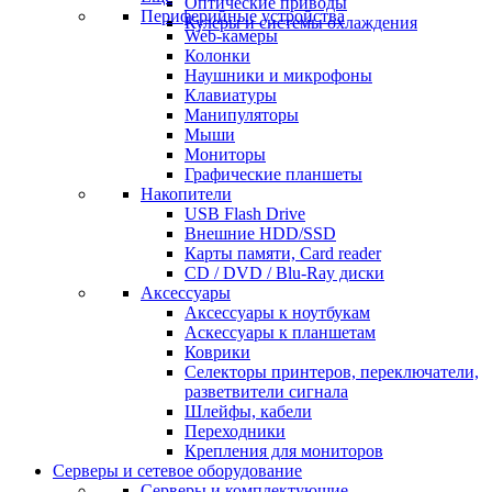
Оптические приводы
Периферийные устройства
Кулеры и системы охлаждения
Web-камеры
Колонки
Наушники и микрофоны
Клавиатуры
Манипуляторы
Мыши
Мониторы
Графические планшеты
Накопители
USB Flash Drive
Внешние HDD/SSD
Карты памяти, Card reader
CD / DVD / Blu-Ray диски
Аксессуары
Аксессуары к ноутбукам
Аскессуары к планшетам
Коврики
Селекторы принтеров, переключатели,
разветвители сигнала
Шлейфы, кабели
Переходники
Крепления для мониторов
Серверы и сетевое оборудование
Серверы и комплектующие