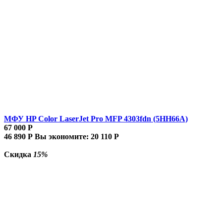
МФУ HP Color LaserJet Pro MFP 4303fdn (5HH66A)
67 000
Р
46 890
Р
Вы экономите:
20 110
Р
Скидка
15%