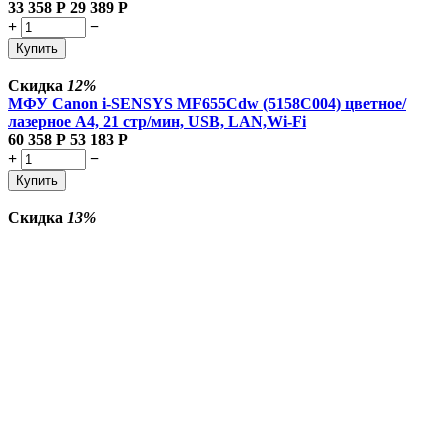
33 358
Р
29 389
Р
+
−
Купить
Скидка
12%
МФУ Canon i-SENSYS MF655Cdw (5158C004) цветное/
лазерное A4, 21 стр/мин, USB, LAN,Wi-Fi
60 358
Р
53 183
Р
+
−
Купить
Скидка
13%