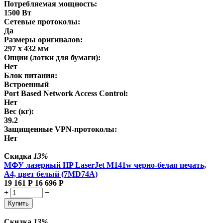
Потребляемая мощность:
1500 Вт
Сетевые протоколы:
Да
Размеры оригиналов:
297 x 432 мм
Опции (лотки для бумаги):
Нет
Блок питания:
Встроенный
Port Based Network Access Control:
Нет
Вес (кг):
39.2
Защищенные VPN-протоколы:
Нет
Скидка
13%
МФУ лазерный HP LaserJet M141w черно-белая печать,
A4, цвет белый (7MD74A)
19 161
Р
16 696
Р
+
−
Купить
Скидка
13%