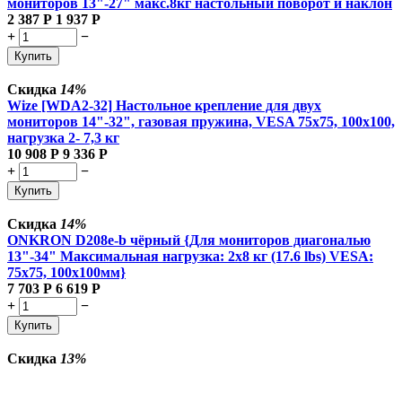
мониторов 13"-27" макс.8кг настольный поворот и наклон
2 387
Р
1 937
Р
+
−
Купить
Скидка
14%
Wize [WDA2-32] Настольное крепление для двух
мониторов 14"-32", газовая пружина, VESA 75x75, 100x100,
нагрузка 2- 7,3 кг
10 908
Р
9 336
Р
+
−
Купить
Скидка
14%
ONKRON D208e-b чёрный {Для мониторов диагональю
13"-34" Максимальная нагрузка: 2х8 кг (17.6 lbs) VESA:
75x75, 100х100мм}
7 703
Р
6 619
Р
+
−
Купить
Скидка
13%