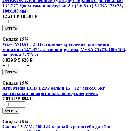
ONKRON G160 чёрный {Для двух экранов с диагональю
13"-27" Допустимая нагрузка: 2 x (2-6,5 кг) VESA: 75x75,
100x100 мм}
12 214
Р
10 501
Р
+
−
Купить
Скидка
19%
Wize [WDA1-32] Настольное крепление для одного
монитора 14"-32", газовая пружина, VESA 75x75, 100x100,
нагрузка 2- 7,3 кг
6 939
Р
5 620
Р
+
−
Купить
Скидка
19%
Arm Media LCD-T21w белый 15"-32" макс.6.5кг
настольный поворот и наклон верт.перемещ.
7 013
Р
5 694
Р
+
−
Купить
Скидка
19%
Cactus CS-VM-D08-BK черный Кронштейн для 2-х