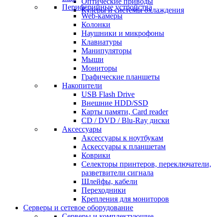
Оптические приводы
Периферийные устройства
Кулеры и системы охлаждения
Web-камеры
Колонки
Наушники и микрофоны
Клавиатуры
Манипуляторы
Мыши
Мониторы
Графические планшеты
Накопители
USB Flash Drive
Внешние HDD/SSD
Карты памяти, Card reader
CD / DVD / Blu-Ray диски
Аксессуары
Аксессуары к ноутбукам
Аскессуары к планшетам
Коврики
Селекторы принтеров, переключатели,
разветвители сигнала
Шлейфы, кабели
Переходники
Крепления для мониторов
Серверы и сетевое оборудование
Серверы и комплектующие