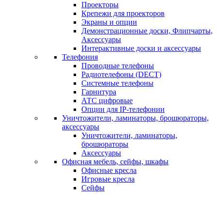
Проекторы
Крепежи для проекторов
Экраны и опции
Демонстрационные доски, Флипчарты,
Аксессуары
Интерактивные доски и аксессуары
Телефония
Проводные телефоны
Радиотелефоны (DECT)
Системные телефоны
Гарнитура
АТС цифровые
Опции для IP-телефонии
Уничтожители, ламинаторы, брошюраторы,
аксессуары
Уничтожители, ламинаторы,
брошюраторы
Аксессуары
Офисная мебель, сейфы, шкафы
Офисные кресла
Игровые кресла
Сейфы