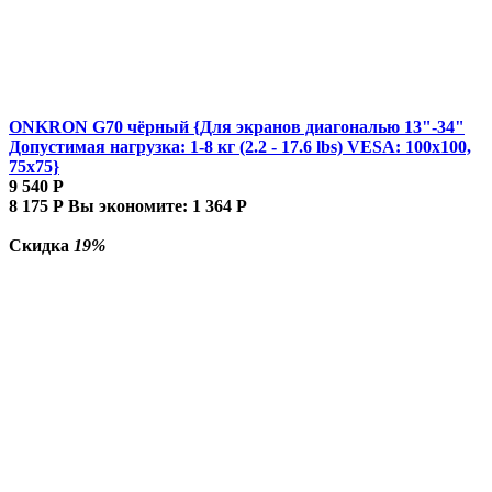
ONKRON G70 чёрный {Для экранов диагональю 13"-34"
Допустимая нагрузка: 1-8 кг (2.2 - 17.6 lbs) VESA: 100x100,
75x75}
9 540
Р
8 175
Р
Вы экономите:
1 364
Р
Скидка
19%