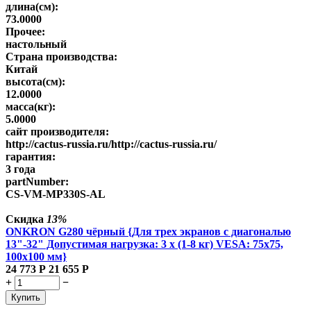
длина(см):
73.0000
Прочее:
настольный
Страна производства:
Китай
высота(см):
12.0000
масса(кг):
5.0000
сайт производителя:
http://cactus-russia.ru/http://cactus-russia.ru/
гарантия:
3 года
partNumber:
CS-VM-MP330S-AL
Скидка
13%
ONKRON G280 чёрный {Для трех экранов с диагональю
13"-32" Допустимая нагрузка: 3 x (1-8 кг) VESA: 75x75,
100x100 мм}
24 773
Р
21 655
Р
+
−
Купить