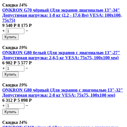
Скидка
14%
ONKRON G70 чёрный {Для экранов диагональю 13"-34"
Допустимая нагрузка: 1-8 кг (2.2 - 17.6 lbs) VESA: 100x100,
75x75}
9 540
Р
8 175
Р
+
−
Купить
Скидка
19%
ONKRON G80 белый {Для экранов с диагональю 13"-27"
Допустимая нагрузка: 2-6,5 кг VESA: 75x75, 100x100 мм}
6 902
Р
5 577
Р
+
−
Купить
Скидка
19%
ONKRON G80 чёрный {Для экранов с диагональю 13"-32"
Допустимая нагрузка: 2-8 кг VESA: 75x75, 100x100 мм}
6 312
Р
5 098
Р
+
−
Купить
Скидка
14%