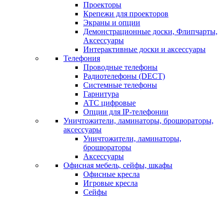
Проекторы
Крепежи для проекторов
Экраны и опции
Демонстрационные доски, Флипчарты,
Аксессуары
Интерактивные доски и аксессуары
Телефония
Проводные телефоны
Радиотелефоны (DECT)
Системные телефоны
Гарнитура
АТС цифровые
Опции для IP-телефонии
Уничтожители, ламинаторы, брошюраторы,
аксессуары
Уничтожители, ламинаторы,
брошюраторы
Аксессуары
Офисная мебель, сейфы, шкафы
Офисные кресла
Игровые кресла
Сейфы