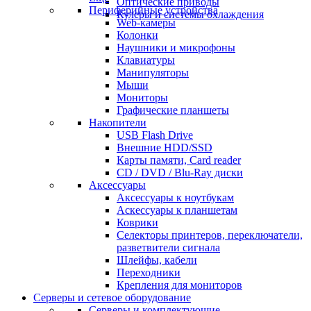
Оптические приводы
Периферийные устройства
Кулеры и системы охлаждения
Web-камеры
Колонки
Наушники и микрофоны
Клавиатуры
Манипуляторы
Мыши
Мониторы
Графические планшеты
Накопители
USB Flash Drive
Внешние HDD/SSD
Карты памяти, Card reader
CD / DVD / Blu-Ray диски
Аксессуары
Аксессуары к ноутбукам
Аскессуары к планшетам
Коврики
Селекторы принтеров, переключатели,
разветвители сигнала
Шлейфы, кабели
Переходники
Крепления для мониторов
Серверы и сетевое оборудование
Серверы и комплектующие