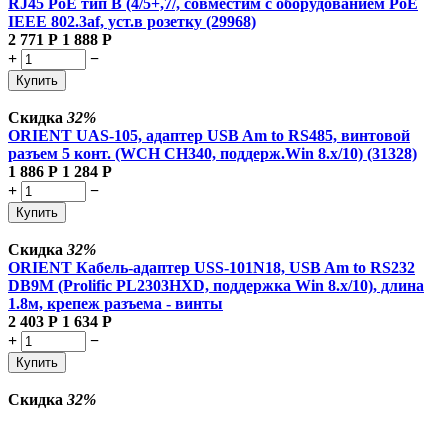
RJ45 PoE тип B (4/5+,7/, совместим с оборудованием PoE
IEEE 802.3af, уст.в розетку (29968)
2 771
Р
1 888
Р
+
−
Купить
Скидка
32%
ORIENT UAS-105, адаптер USB Am to RS485, винтовой
разъем 5 конт. (WCH CH340, поддерж.Win 8.x/10) (31328)
1 886
Р
1 284
Р
+
−
Купить
Скидка
32%
ORIENT Кабель-адаптер USS-101N18, USB Am to RS232
DB9M (Prolific PL2303HXD, поддержка Win 8.x/10), длина
1.8м, крепеж разъема - винты
2 403
Р
1 634
Р
+
−
Купить
Скидка
32%