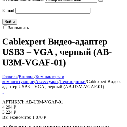
E-mail
Войти
Запомнить
Cablexpert Видео-адаптер
USB3 – VGA , черный (AB-
U3M-VGAF-01)
Главная
/
Каталог
/
Компьютеры и
комплектующие
/
Аксессуары
/
Переходники
/
Cablexpert Видео-
адаптер USB3 – VGA , черный (AB-U3M-VGAF-01)
АРТИКУЛ:
AB-U3M-VGAF-01
4 294
Р
3 224
Р
Вы экономите:
1 070
Р