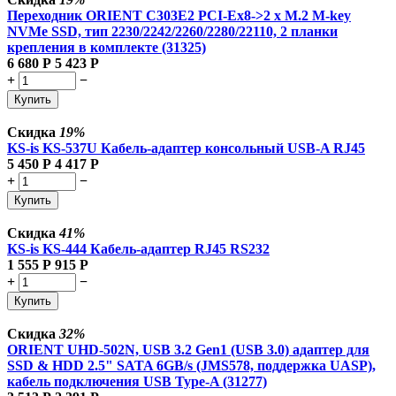
Переходник ORIENT C303E2 PCI-Ex8->2 x M.2 M-key
NVMe SSD, тип 2230/2242/2260/2280/22110, 2 планки
крепления в комплекте (31325)
6 680
Р
5 423
Р
+
−
Купить
Скидка
19%
KS-is KS-537U Кабель-адаптер консольный USB-A RJ45
5 450
Р
4 417
Р
+
−
Купить
Скидка
41%
KS-is KS-444 Кабель-адаптер RJ45 RS232
1 555
Р
915
Р
+
−
Купить
Скидка
32%
ORIENT UHD-502N, USB 3.2 Gen1 (USB 3.0) адаптер для
SSD & HDD 2.5" SATA 6GB/s (JMS578, поддержка UASP),
кабель подключения USB Type-A (31277)