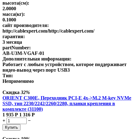
высота(см):
2.0000
масса(кг):
0.1000
сайт производителя:
http://cablexpert.com/http://cablexpert.com/
гарантия:
3 месяца
partNumber:
AB-U3M-VGAF-01
Дополнительная информация:
Работает с любым устройством, которое поддерживает
видео-вывод через порт USB3
Тип:
Неприменимо
Скидка
32%
ORIENT C300E, Переходник PCI-E 4x->M.2 M-key NVMe
SSD, тип 2230/2242/2260/2280, планки крепления в
комплекте (31100)
1 935
Р
1 316
Р
+
−
Купить
Скидка
19%