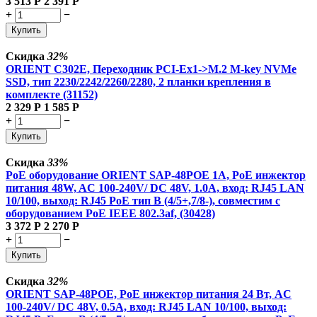
3 513
Р
2 391
Р
+
−
Купить
Скидка
32%
ORIENT C302E, Переходник PCI-Ex1->M.2 M-key NVMe
SSD, тип 2230/2242/2260/2280, 2 планки крепления в
комплекте (31152)
2 329
Р
1 585
Р
+
−
Купить
Скидка
33%
PoE оборудование ORIENT SAP-48POE 1A, PoE инжектор
питания 48W, AC 100-240V/ DC 48V, 1.0A, вход: RJ45 LAN
10/100, выход: RJ45 PoE тип B (4/5+,7/8-), совместим с
оборудованием PoE IEEE 802.3af, (30428)
3 372
Р
2 270
Р
+
−
Купить
Скидка
32%
ORIENT SAP-48POE, PoE инжектор питания 24 Вт, AC
100-240V/ DC 48V, 0.5A, вход: RJ45 LAN 10/100, выход: