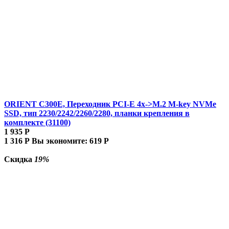
ORIENT C300E, Переходник PCI-E 4x->M.2 M-key NVMe
SSD, тип 2230/2242/2260/2280, планки крепления в
комплекте (31100)
1 935
Р
1 316
Р
Вы экономите:
619
Р
Скидка
19%