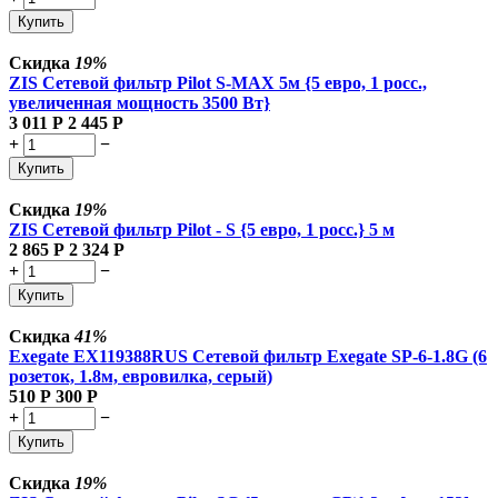
Купить
Скидка
19%
ZIS Сетевой фильтр Pilot S-MAX 5м {5 евро, 1 росс.,
увеличенная мощность 3500 Вт}
3 011
Р
2 445
Р
+
−
Купить
Скидка
19%
ZIS Сетевой фильтр Pilot - S {5 евро, 1 росс.} 5 м
2 865
Р
2 324
Р
+
−
Купить
Скидка
41%
Exegate EX119388RUS Сетевой фильтр Exegate SP-6-1.8G (6
розеток, 1.8м, евровилка, серый)
510
Р
300
Р
+
−
Купить
Скидка
19%