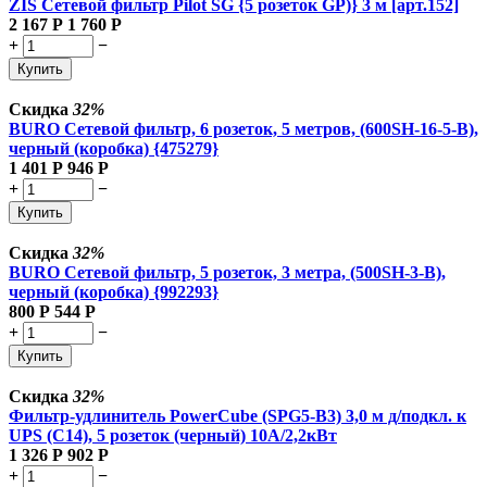
ZIS Сетевой фильтр Pilot SG {5 розеток GP)} 3 м [арт.152]
2 167
Р
1 760
Р
+
−
Купить
Скидка
32%
BURO Сетевой фильтр, 6 розеток, 5 метров, (600SH-16-5-B),
черный (коробка) {475279}
1 401
Р
946
Р
+
−
Купить
Скидка
32%
BURO Сетевой фильтр, 5 розеток, 3 метра, (500SH-3-B),
черный (коробка) {992293}
800
Р
544
Р
+
−
Купить
Скидка
32%
Фильтр-удлинитель PowerCube (SPG5-В3) 3,0 м д/подкл. к
UPS (C14), 5 розеток (черный) 10А/2,2кВт
1 326
Р
902
Р
+
−