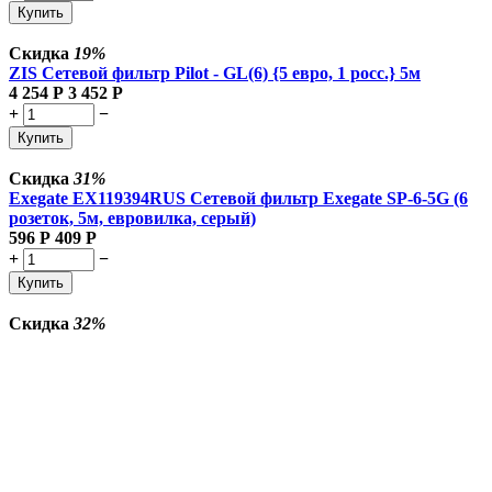
Купить
Скидка
19%
ZIS Сетевой фильтр Pilot - GL(6) {5 евро, 1 росс.} 5м
4 254
Р
3 452
Р
+
−
Купить
Скидка
31%
Exegate EX119394RUS Сетевой фильтр Exegate SP-6-5G (6
розеток, 5м, евровилка, серый)
596
Р
409
Р
+
−
Купить
Скидка
32%