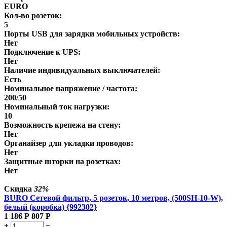
EURO
Кол-во розеток:
5
Порты USB для зарядки мобильных устройств:
Нет
Подключение к UPS:
Нет
Наличие индивидуальных выключателей:
Есть
Номинальное напряжение / частота:
200/50
Номинальный ток нагрузки:
10
Возможность крепежа на стену:
Нет
Органайзер для укладки проводов:
Нет
Защитные шторки на розетках:
Нет
Скидка
32%
BURO Сетевой фильтр, 5 розеток, 10 метров, (500SH-10-W),
белый (коробка) {992302}
1 186
Р
807
Р
+
−