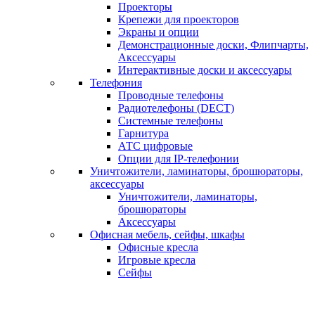
Проекторы
Крепежи для проекторов
Экраны и опции
Демонстрационные доски, Флипчарты,
Аксессуары
Интерактивные доски и аксессуары
Телефония
Проводные телефоны
Радиотелефоны (DECT)
Системные телефоны
Гарнитура
АТС цифровые
Опции для IP-телефонии
Уничтожители, ламинаторы, брошюраторы,
аксессуары
Уничтожители, ламинаторы,
брошюраторы
Аксессуары
Офисная мебель, сейфы, шкафы
Офисные кресла
Игровые кресла
Сейфы