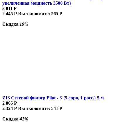
увеличенная мощность 3500 Вт}
3 011
Р
2 445
Р
Вы экономите:
565
Р
Скидка
19%
ZIS Сетевой фильтр Pilot - S {5 евро, 1 росс.} 5 м
2 865
Р
2 324
Р
Вы экономите:
541
Р
Скидка
41%