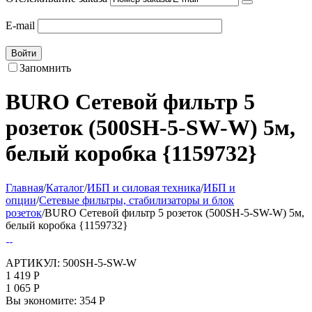
E-mail
Войти
Запомнить
BURO Сетевой фильтр 5
розеток (500SH-5-SW-W) 5м,
белый коробка {1159732}
Главная
/
Каталог
/
ИБП и силовая техника
/
ИБП и
опции
/
Сетевые фильтры, стабилизаторы и блок
розеток
/
BURO Сетевой фильтр 5 розеток (500SH-5-SW-W) 5м,
белый коробка {1159732}
АРТИКУЛ:
500SH-5-SW-W
1 419
Р
1 065
Р
Вы экономите:
354
Р