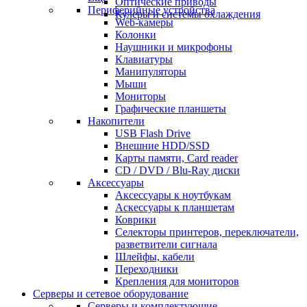
Оптические приводы
Периферийные устройства
Кулеры и системы охлаждения
Web-камеры
Колонки
Наушники и микрофоны
Клавиатуры
Манипуляторы
Мыши
Мониторы
Графические планшеты
Накопители
USB Flash Drive
Внешние HDD/SSD
Карты памяти, Card reader
CD / DVD / Blu-Ray диски
Аксессуары
Аксессуары к ноутбукам
Аскессуары к планшетам
Коврики
Селекторы принтеров, переключатели,
разветвители сигнала
Шлейфы, кабели
Переходники
Крепления для мониторов
Серверы и сетевое оборудование
Серверы и комплектующие