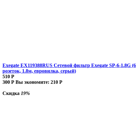
Exegate EX119388RUS Сетевой фильтр Exegate SP-6-1.8G (6
розеток, 1.8м, евровилка, серый)
510
Р
300
Р
Вы экономите:
210
Р
Скидка
19%