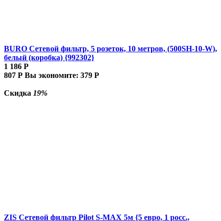
BURO Сетевой фильтр, 5 розеток, 10 метров, (500SH-10-W),
белый (коробка) {992302}
1 186
Р
807
Р
Вы экономите:
379
Р
Скидка
19%
ZIS Сетевой фильтр Pilot S-MAX 5м {5 евро, 1 росс.,