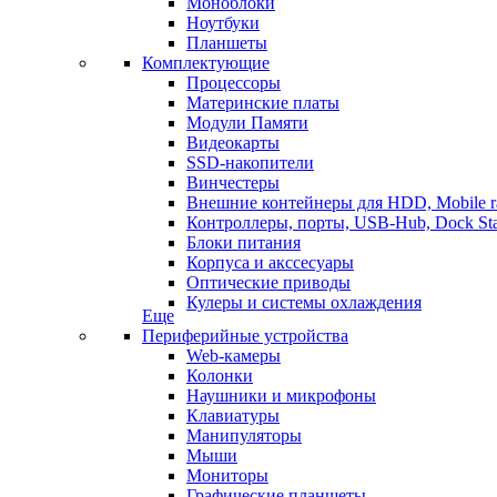
Моноблоки
Ноутбуки
Планшеты
Комплектующие
Процессоры
Материнские платы
Модули Памяти
Видеокарты
SSD-накопители
Винчестеры
Внешние контейнеры для HDD, Mobile r
Контроллеры, порты, USB-Hub, Dock Sta
Блоки питания
Корпуса и акссесуары
Оптические приводы
Кулеры и системы охлаждения
Еще
Периферийные устройства
Web-камеры
Колонки
Наушники и микрофоны
Клавиатуры
Манипуляторы
Мыши
Мониторы
Графические планшеты