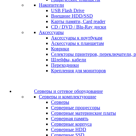
Накопители
USB Flash Drive
Внешние HDD/SSD
Карты памяти, Card reader
CD / DVD / Blu-Ray диски
Аксессуары
Аксессуары к ноутбукам
Аскессуары к планшетам
Коврики
Селекторы принтеров, переключатели, р
Шлейфы, кабели
Переходники
Крепления для мониторов
Серверы и сетевое оборудование
Серверы и комплектующие
Серверы
Серверные процессоры
Серверные материнские платы
Серверная память
Серверные корпуса
Серверные HDD
Серверные SSD