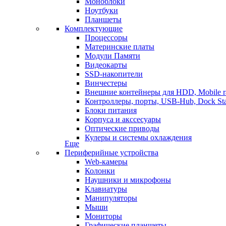
Моноблоки
Ноутбуки
Планшеты
Комплектующие
Процессоры
Материнские платы
Модули Памяти
Видеокарты
SSD-накопители
Винчестеры
Внешние контейнеры для HDD, Mobile r
Контроллеры, порты, USB-Hub, Dock Sta
Блоки питания
Корпуса и акссесуары
Оптические приводы
Кулеры и системы охлаждения
Еще
Периферийные устройства
Web-камеры
Колонки
Наушники и микрофоны
Клавиатуры
Манипуляторы
Мыши
Мониторы
Графические планшеты