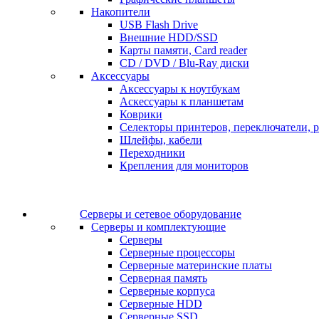
Накопители
USB Flash Drive
Внешние HDD/SSD
Карты памяти, Card reader
CD / DVD / Blu-Ray диски
Аксессуары
Аксессуары к ноутбукам
Аскессуары к планшетам
Коврики
Селекторы принтеров, переключатели, р
Шлейфы, кабели
Переходники
Крепления для мониторов
Серверы и сетевое оборудование
Серверы и комплектующие
Серверы
Серверные процессоры
Серверные материнские платы
Серверная память
Серверные корпуса
Серверные HDD
Серверные SSD