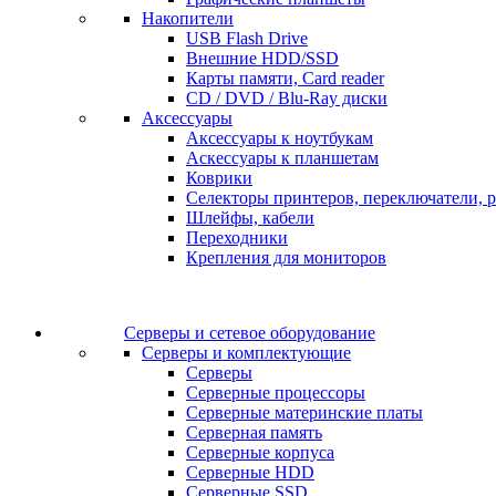
Накопители
USB Flash Drive
Внешние HDD/SSD
Карты памяти, Card reader
CD / DVD / Blu-Ray диски
Аксессуары
Аксессуары к ноутбукам
Аскессуары к планшетам
Коврики
Селекторы принтеров, переключатели, р
Шлейфы, кабели
Переходники
Крепления для мониторов
Серверы и сетевое оборудование
Серверы и комплектующие
Серверы
Серверные процессоры
Серверные материнские платы
Серверная память
Серверные корпуса
Серверные HDD
Серверные SSD