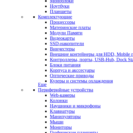
Моноблоки
Ноутбуки
Планшеты
Комплектующие
Процессоры
Материнские платы
Модули Памяти
Видеокарты
SSD-накопители
Винчестеры
Внешние контейнеры для HDD, Mobile r
Контроллеры, порты, USB-Hub, Dock Sta
Блоки питания
Корпуса и акссесуары
Оптические приводы
Кулеры и системы охлаждения
Еще
Периферийные устройства
Web-камеры
Колонки
Наушники и микрофоны
Клавиатуры
Манипуляторы
Мыши
Мониторы
Графические планшеты