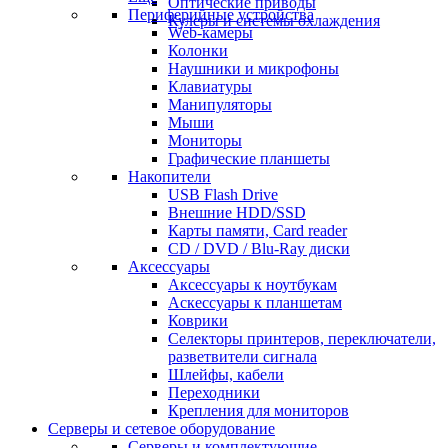
Оптические приводы
Периферийные устройства
Кулеры и системы охлаждения
Web-камеры
Колонки
Наушники и микрофоны
Клавиатуры
Манипуляторы
Мыши
Мониторы
Графические планшеты
Накопители
USB Flash Drive
Внешние HDD/SSD
Карты памяти, Card reader
CD / DVD / Blu-Ray диски
Аксессуары
Аксессуары к ноутбукам
Аскессуары к планшетам
Коврики
Селекторы принтеров, переключатели,
разветвители сигнала
Шлейфы, кабели
Переходники
Крепления для мониторов
Серверы и сетевое оборудование
Серверы и комплектующие