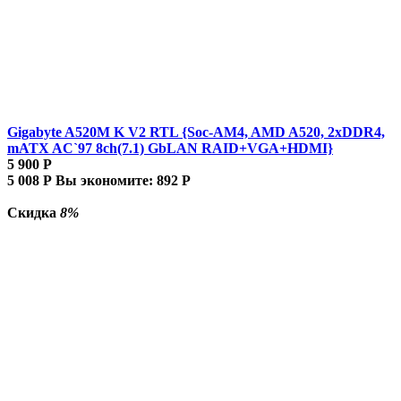
Gigabyte A520M K V2 RTL {Soc-AM4, AMD A520, 2xDDR4,
mATX AC`97 8ch(7.1) GbLAN RAID+VGA+HDMI}
5 900
Р
5 008
Р
Вы экономите:
892
Р
Скидка
8%