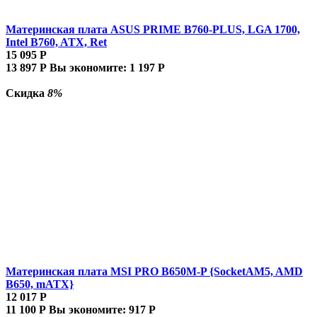
Материнская плата ASUS PRIME B760-PLUS, LGA 1700,
Intel B760, ATX, Ret
15 095
Р
13 897
Р
Вы экономите:
1 197
Р
Скидка
8%
Материнская плата MSI PRO B650M-P {SocketAM5, AMD
B650, mATX}
12 017
Р
11 100
Р
Вы экономите:
917
Р