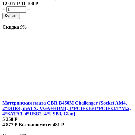
12 017
Р
11 100
Р
+
−
Купить
Скидка
9%
Материнская плата CBR B450M Challenger {Socket AM4,
2*DDR4, mATX, VGA+HDMI, 1*PCIEx16/1*PCIEx1/1*M.2,
4*SATA3, 4*USB2+4*USB3, Glan}
5 358
Р
4 877
Р
Вы экономите:
481
Р