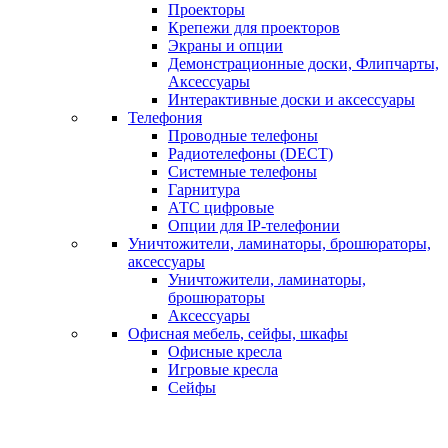
Проекторы
Крепежи для проекторов
Экраны и опции
Демонстрационные доски, Флипчарты,
Аксессуары
Интерактивные доски и аксессуары
Телефония
Проводные телефоны
Радиотелефоны (DECT)
Системные телефоны
Гарнитура
АТС цифровые
Опции для IP-телефонии
Уничтожители, ламинаторы, брошюраторы,
аксессуары
Уничтожители, ламинаторы,
брошюраторы
Аксессуары
Офисная мебель, сейфы, шкафы
Офисные кресла
Игровые кресла
Сейфы