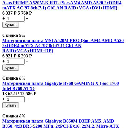
Asus PRIME A520M-K RTL {Soc-AM4 AMD A520 2xDDR4
mATX AC`97 8ch(7.1) GbLAN RAID+VGA+DVI+HDMI}
6 337
Р
5 760
Р
+
−
Купить
Скидка
9%
Материнская плата MSI A520M PRO {Soc-AM4 AMD A520
2xDDR4 mATX AC`97 8ch(7.1) GbLAN
RAID+VGA+HDMI+DP}
6 921
Р
6 293
Р
+
−
Купить
Скидка
8%
Материнская плата Gigabyte B760 GAMING X {Soc-1700
Intel B760 ATX}
13 652
Р
12 586
Р
+
−
Купить
Скидка
8%
Материнская плата Gigabyte B850M D3HP AM5, AMD
B850, 4xDDR5-5200 МГц, 2xPCI-Ex16, 2xM.2, Micro-ATX