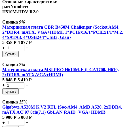
Основные характеристики
partNumber:
H510M-HDV R2.0
Скидка
9%
Материнская плата CBR B450M Challenger {Socket AM4,
2*DDR4, mATX, VGA+HDMI, 1*PCIEx16/1*PCIEx1/1*M.2,
4*SATA3, 4*USB2+4*USB3, Glan}
5 358
Р
4 877
Р
+
−
Купить
Скидка
7%
Материнская плата MSI PRO H610M-E (LGA1700, H610,
2xDDR5, mATX,VGA+HDMI)
5 848
Р
5 419
Р
+
−
Купить
Скидка
15%
Gigabyte A520M K V2 RTL {Soc-AM4, AMD A520, 2xDDR4,
mATX AC`97 8ch(7.1) GbLAN RAID+VGA+HDMI}
5 900
Р
5 008
Р
+
−