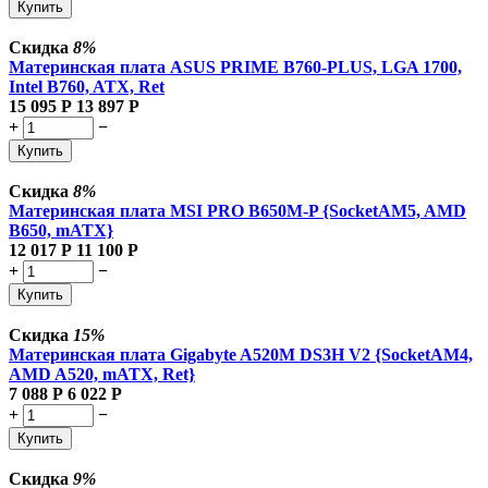
Купить
Скидка
8%
Материнская плата ASUS PRIME B760-PLUS, LGA 1700,
Intel B760, ATX, Ret
15 095
Р
13 897
Р
+
−
Купить
Скидка
8%
Материнская плата MSI PRO B650M-P {SocketAM5, AMD
B650, mATX}
12 017
Р
11 100
Р
+
−
Купить
Скидка
15%
Материнская плата Gigabyte A520M DS3H V2 {SocketAM4,
AMD A520, mATX, Ret}
7 088
Р
6 022
Р
+
−
Купить
Скидка
9%