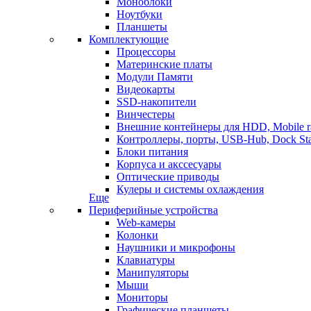
Моноблоки
Ноутбуки
Планшеты
Комплектующие
Процессоры
Материнские платы
Модули Памяти
Видеокарты
SSD-накопители
Винчестеры
Внешние контейнеры для HDD, Mobile r
Контроллеры, порты, USB-Hub, Dock Sta
Блоки питания
Корпуса и акссесуары
Оптические приводы
Кулеры и системы охлаждения
Еще
Периферийные устройства
Web-камеры
Колонки
Наушники и микрофоны
Клавиатуры
Манипуляторы
Мыши
Мониторы
Графические планшеты