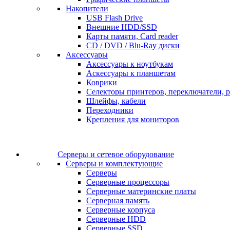
Накопители
USB Flash Drive
Внешние HDD/SSD
Карты памяти, Card reader
CD / DVD / Blu-Ray диски
Аксессуары
Аксессуары к ноутбукам
Аскессуары к планшетам
Коврики
Селекторы принтеров, переключатели, р
Шлейфы, кабели
Переходники
Крепления для мониторов
Серверы и сетевое оборудование
Серверы и комплектующие
Серверы
Серверные процессоры
Серверные материнские платы
Серверная память
Серверные корпуса
Серверные HDD
Серверные SSD