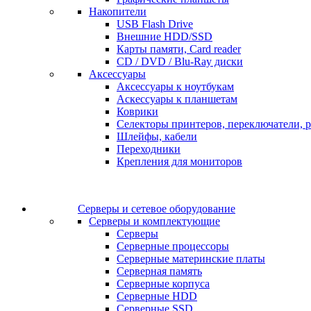
Накопители
USB Flash Drive
Внешние HDD/SSD
Карты памяти, Card reader
CD / DVD / Blu-Ray диски
Аксессуары
Аксессуары к ноутбукам
Аскессуары к планшетам
Коврики
Селекторы принтеров, переключатели, р
Шлейфы, кабели
Переходники
Крепления для мониторов
Серверы и сетевое оборудование
Серверы и комплектующие
Серверы
Серверные процессоры
Серверные материнские платы
Серверная память
Серверные корпуса
Серверные HDD
Серверные SSD