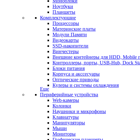
Моноблоки
Ноутбуки
Планшеты
Комплектующие
Процессоры
Материнские платы
Модули Памяти
Видеокарты
SSD-накопители
Винчестеры
Внешние контейнеры для HDD, Mobile r
Контроллеры, порты, USB-Hub, Dock Sta
Блоки питания
Корпуса и акссесуары
Оптические приводы
Кулеры и системы охлаждения
Еще
Периферийные устройства
Web-камеры
Колонки
Наушники и микрофоны
Клавиатуры
Манипуляторы
Мыши
Мониторы
Графические планшеты