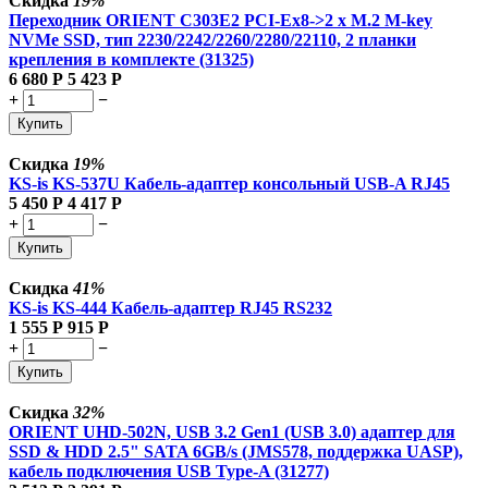
Скидка
19%
Переходник ORIENT C303E2 PCI-Ex8->2 x M.2 M-key
NVMe SSD, тип 2230/2242/2260/2280/22110, 2 планки
крепления в комплекте (31325)
6 680
Р
5 423
Р
+
−
Купить
Скидка
19%
KS-is KS-537U Кабель-адаптер консольный USB-A RJ45
5 450
Р
4 417
Р
+
−
Купить
Скидка
41%
KS-is KS-444 Кабель-адаптер RJ45 RS232
1 555
Р
915
Р
+
−
Купить
Скидка
32%
ORIENT UHD-502N, USB 3.2 Gen1 (USB 3.0) адаптер для
SSD & HDD 2.5" SATA 6GB/s (JMS578, поддержка UASP),
кабель подключения USB Type-A (31277)