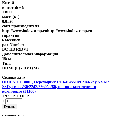
Китай
высота(см):
1.8000
масса(кг):
0.0520
сайт производителя:
http://www.indexcomp.ruhttp://www.indexcomp.ru
гарантия:
6 месяцев
partNumber:
BC-HDF2DVI
Дополнительная информация:
15см
Тип:
HDMI (F) - DVI (M)
Скидка
32%
ORIENT C300E, Переходник PCI-E 4x->M.2 M-key NVMe
SSD, тип 2230/2242/2260/2280, планки крепления в
комплекте (31100)
1 935
Р
1 316
Р
+
−
Купить