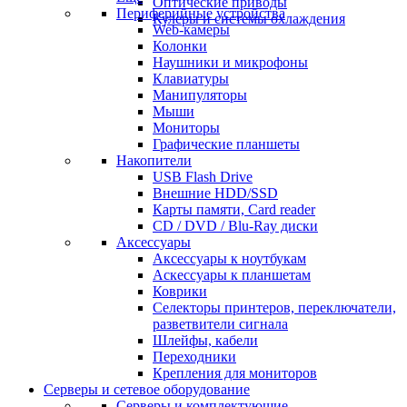
Оптические приводы
Периферийные устройства
Кулеры и системы охлаждения
Web-камеры
Колонки
Наушники и микрофоны
Клавиатуры
Манипуляторы
Мыши
Мониторы
Графические планшеты
Накопители
USB Flash Drive
Внешние HDD/SSD
Карты памяти, Card reader
CD / DVD / Blu-Ray диски
Аксессуары
Аксессуары к ноутбукам
Аскессуары к планшетам
Коврики
Селекторы принтеров, переключатели,
разветвители сигнала
Шлейфы, кабели
Переходники
Крепления для мониторов
Серверы и сетевое оборудование
Серверы и комплектующие