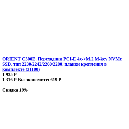
ORIENT C300E, Переходник PCI-E 4x->M.2 M-key NVMe
SSD, тип 2230/2242/2260/2280, планки крепления в
комплекте (31100)
1 935
Р
1 316
Р
Вы экономите:
619
Р
Скидка
19%