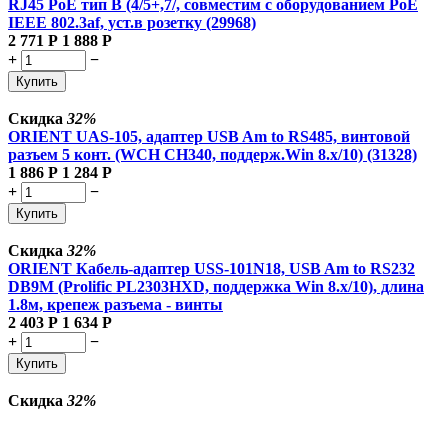
RJ45 PoE тип B (4/5+,7/, совместим с оборудованием PoE
IEEE 802.3af, уст.в розетку (29968)
2 771
Р
1 888
Р
+
−
Купить
Скидка
32%
ORIENT UAS-105, адаптер USB Am to RS485, винтовой
разъем 5 конт. (WCH CH340, поддерж.Win 8.x/10) (31328)
1 886
Р
1 284
Р
+
−
Купить
Скидка
32%
ORIENT Кабель-адаптер USS-101N18, USB Am to RS232
DB9M (Prolific PL2303HXD, поддержка Win 8.x/10), длина
1.8м, крепеж разъема - винты
2 403
Р
1 634
Р
+
−
Купить
Скидка
32%