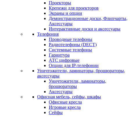
Проекторы
Крепежи для проекторов
Экраны и опции
Демонстрационные доски, Флипчарты,
Аксессуары
Интерактивные доски и аксессуары
Телефония
Проводные телефоны
Радиотелефоны (DECT)
Системные телефоны
Гарнитура
АТС цифровые
Опции для IP-телефонии
Уничтожители, ламинаторы, брошюраторы,
аксессуары
Уничтожители, ламинаторы,
брошюраторы
Аксессуары
Офисная мебель, сейфы, шкафы
Офисные кресла
Игровые кресла
Сейфы