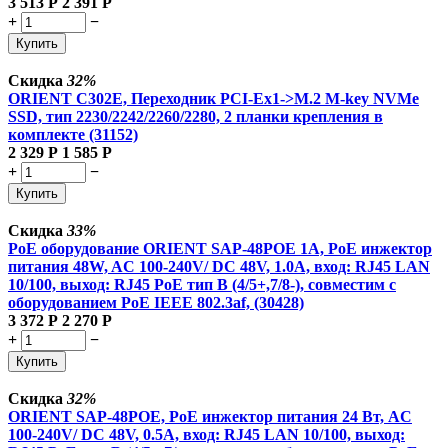
3 513
Р
2 391
Р
+
−
Купить
Скидка
32%
ORIENT C302E, Переходник PCI-Ex1->M.2 M-key NVMe
SSD, тип 2230/2242/2260/2280, 2 планки крепления в
комплекте (31152)
2 329
Р
1 585
Р
+
−
Купить
Скидка
33%
PoE оборудование ORIENT SAP-48POE 1A, PoE инжектор
питания 48W, AC 100-240V/ DC 48V, 1.0A, вход: RJ45 LAN
10/100, выход: RJ45 PoE тип B (4/5+,7/8-), совместим с
оборудованием PoE IEEE 802.3af, (30428)
3 372
Р
2 270
Р
+
−
Купить
Скидка
32%
ORIENT SAP-48POE, PoE инжектор питания 24 Вт, AC
100-240V/ DC 48V, 0.5A, вход: RJ45 LAN 10/100, выход: