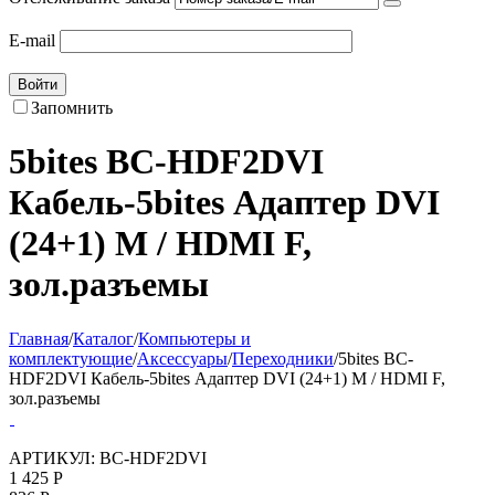
E-mail
Войти
Запомнить
5bites BC-HDF2DVI
Кабель-5bites Адаптер DVI
(24+1) M / HDMI F,
зол.разъемы
Главная
/
Каталог
/
Компьютеры и
комплектующие
/
Аксессуары
/
Переходники
/
5bites BC-
HDF2DVI Кабель-5bites Адаптер DVI (24+1) M / HDMI F,
зол.разъемы
АРТИКУЛ:
BC-HDF2DVI
1 425
Р