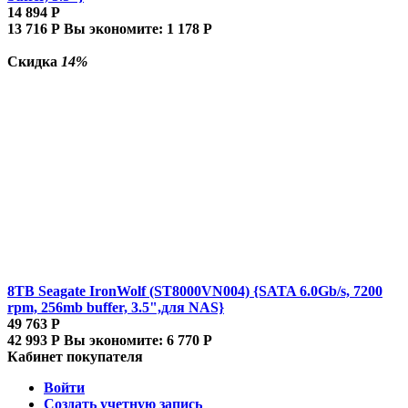
14 894
Р
13 716
Р
Вы экономите:
1 178
Р
Скидка
14%
8TB Seagate IronWolf (ST8000VN004) {SATA 6.0Gb/s, 7200
rpm, 256mb buffer, 3.5",для NAS}
49 763
Р
42 993
Р
Вы экономите:
6 770
Р
Кабинет покупателя
Войти
Создать учетную запись