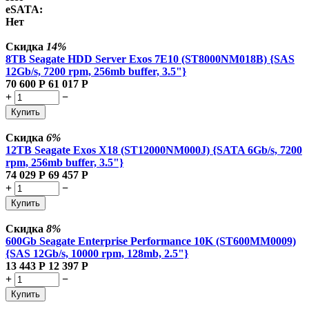
eSATA:
Нет
Скидка
14%
8TB Seagate HDD Server Exos 7E10 (ST8000NM018B) {SAS
12Gb/s, 7200 rpm, 256mb buffer, 3.5"}
70 600
Р
61 017
Р
+
−
Купить
Скидка
6%
12TB Seagate Exos X18 (ST12000NM000J) {SATA 6Gb/s, 7200
rpm, 256mb buffer, 3.5"}
74 029
Р
69 457
Р
+
−
Купить
Скидка
8%
600Gb Seagate Enterprise Performance 10K (ST600MM0009)
{SAS 12Gb/s, 10000 rpm, 128mb, 2.5"}
13 443
Р
12 397
Р
+
−
Купить