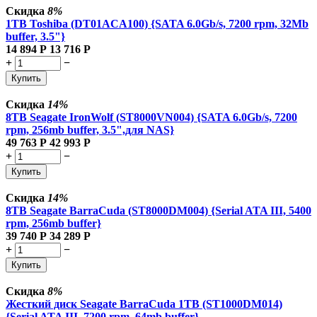
Скидка
8%
1TB Toshiba (DT01ACA100) {SATA 6.0Gb/s, 7200 rpm, 32Mb
buffer, 3.5"}
14 894
Р
13 716
Р
+
−
Купить
Скидка
14%
8TB Seagate IronWolf (ST8000VN004) {SATA 6.0Gb/s, 7200
rpm, 256mb buffer, 3.5",для NAS}
49 763
Р
42 993
Р
+
−
Купить
Скидка
14%
8TB Seagate BarraCuda (ST8000DM004) {Serial ATA III, 5400
rpm, 256mb buffer}
39 740
Р
34 289
Р
+
−
Купить
Скидка
8%
Жесткий диск Seagate BarraCuda 1TB (ST1000DM014)
{Serial ATA III, 7200 rpm, 64mb buffer}