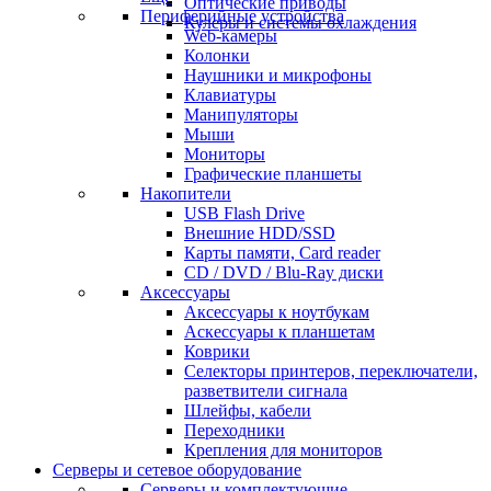
Оптические приводы
Периферийные устройства
Кулеры и системы охлаждения
Web-камеры
Колонки
Наушники и микрофоны
Клавиатуры
Манипуляторы
Мыши
Мониторы
Графические планшеты
Накопители
USB Flash Drive
Внешние HDD/SSD
Карты памяти, Card reader
CD / DVD / Blu-Ray диски
Аксессуары
Аксессуары к ноутбукам
Аскессуары к планшетам
Коврики
Селекторы принтеров, переключатели,
разветвители сигнала
Шлейфы, кабели
Переходники
Крепления для мониторов
Серверы и сетевое оборудование
Серверы и комплектующие