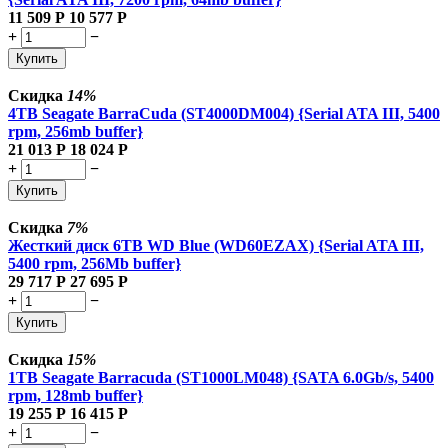
11 509
Р
10 577
Р
+
−
Купить
Скидка
14%
4TB Seagate BarraCuda (ST4000DM004) {Serial ATA III, 5400
rpm, 256mb buffer}
21 013
Р
18 024
Р
+
−
Купить
Скидка
7%
Жесткий диск 6TB WD Blue (WD60EZAX) {Serial ATA III,
5400 rpm, 256Mb buffer}
29 717
Р
27 695
Р
+
−
Купить
Скидка
15%
1TB Seagate Barracuda (ST1000LM048) {SATA 6.0Gb/s, 5400
rpm, 128mb buffer}
19 255
Р
16 415
Р
+
−