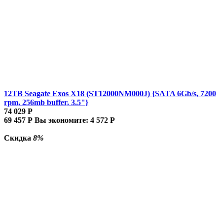
12TB Seagate Exos X18 (ST12000NM000J) {SATA 6Gb/s, 7200
rpm, 256mb buffer, 3.5"}
74 029
Р
69 457
Р
Вы экономите:
4 572
Р
Скидка
8%