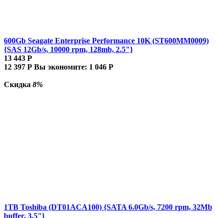
600Gb Seagate Enterprise Performance 10K (ST600MM0009)
{SAS 12Gb/s, 10000 rpm, 128mb, 2.5"}
13 443
Р
12 397
Р
Вы экономите:
1 046
Р
Скидка
8%
1TB Toshiba (DT01ACA100) {SATA 6.0Gb/s, 7200 rpm, 32Mb
buffer, 3.5"}