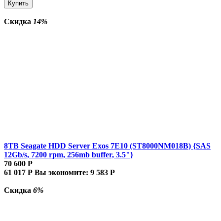
Купить
Скидка
14%
8TB Seagate HDD Server Exos 7E10 (ST8000NM018B) {SAS
12Gb/s, 7200 rpm, 256mb buffer, 3.5"}
70 600
Р
61 017
Р
Вы экономите:
9 583
Р
Скидка
6%