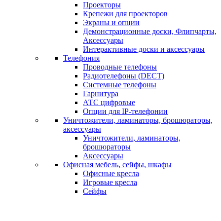
Проекторы
Крепежи для проекторов
Экраны и опции
Демонстрационные доски, Флипчарты,
Аксессуары
Интерактивные доски и аксессуары
Телефония
Проводные телефоны
Радиотелефоны (DECT)
Системные телефоны
Гарнитура
АТС цифровые
Опции для IP-телефонии
Уничтожители, ламинаторы, брошюраторы,
аксессуары
Уничтожители, ламинаторы,
брошюраторы
Аксессуары
Офисная мебель, сейфы, шкафы
Офисные кресла
Игровые кресла
Сейфы