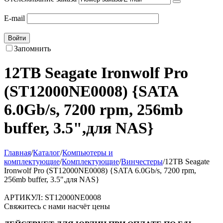
E-mail
Войти
Запомнить
12TB Seagate Ironwolf Pro
(ST12000NE0008) {SATA
6.0Gb/s, 7200 rpm, 256mb
buffer, 3.5",для NAS}
Главная
/
Каталог
/
Компьютеры и
комплектующие
/
Комплектующие
/
Винчестеры
/
12TB Seagate
Ironwolf Pro (ST12000NE0008) {SATA 6.0Gb/s, 7200 rpm,
256mb buffer, 3.5",для NAS}
АРТИКУЛ:
ST12000NE0008
Свяжитесь с нами насчёт цены