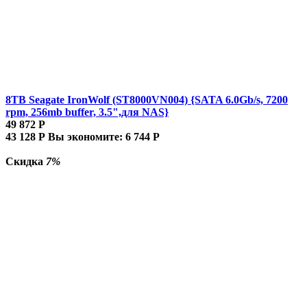
8TB Seagate IronWolf (ST8000VN004) {SATA 6.0Gb/s, 7200
rpm, 256mb buffer, 3.5",для NAS}
49 872
Р
43 128
Р
Вы экономите:
6 744
Р
Скидка
7%