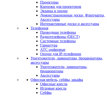
Проекторы
Крепежи для проекторов
Экраны и опции
Демонстрационные доски, Флипчарты,
Аксессуары
Интерактивные доски и аксессуары
Телефония
Проводные телефоны
Радиотелефоны (DECT)
Системные телефоны
Гарнитура
АТС цифровые
Опции для IP-телефонии
Уничтожители, ламинаторы, брошюраторы,
аксессуары
Уничтожители, ламинаторы,
брошюраторы
Аксессуары
Офисная мебель, сейфы, шкафы
Офисные кресла
Игровые кресла
Сейфы