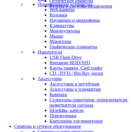
Оптические приводы
Периферийные устройства
Кулеры и системы охлаждения
Web-камеры
Колонки
Наушники и микрофоны
Клавиатуры
Манипуляторы
Мыши
Мониторы
Графические планшеты
Накопители
USB Flash Drive
Внешние HDD/SSD
Карты памяти, Card reader
CD / DVD / Blu-Ray диски
Аксессуары
Аксессуары к ноутбукам
Аскессуары к планшетам
Коврики
Селекторы принтеров, переключатели,
разветвители сигнала
Шлейфы, кабели
Переходники
Крепления для мониторов
Серверы и сетевое оборудование
Серверы и комплектующие