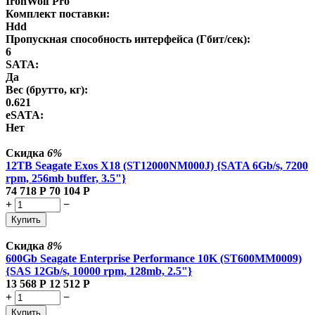
IronWolf Pro
Комплект поставки:
Hdd
Пропускная способность интерфейса (Гбит/сек):
6
SATA:
Да
Вес (брутто, кг):
0.621
eSATA:
Нет
Скидка
6%
12TB Seagate Exos X18 (ST12000NM000J) {SATA 6Gb/s, 7200
rpm, 256mb buffer, 3.5"}
74 718
Р
70 104
Р
+
−
Купить
Скидка
8%
600Gb Seagate Enterprise Performance 10K (ST600MM0009)
{SAS 12Gb/s, 10000 rpm, 128mb, 2.5"}
13 568
Р
12 512
Р
+
−
Купить