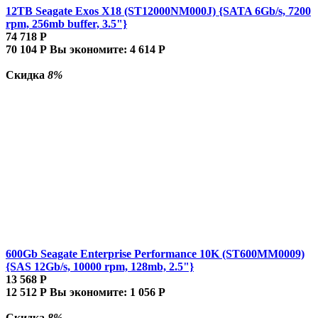
12TB Seagate Exos X18 (ST12000NM000J) {SATA 6Gb/s, 7200
rpm, 256mb buffer, 3.5"}
74 718
Р
70 104
Р
Вы экономите:
4 614
Р
Скидка
8%
600Gb Seagate Enterprise Performance 10K (ST600MM0009)
{SAS 12Gb/s, 10000 rpm, 128mb, 2.5"}
13 568
Р
12 512
Р
Вы экономите:
1 056
Р
Скидка
8%