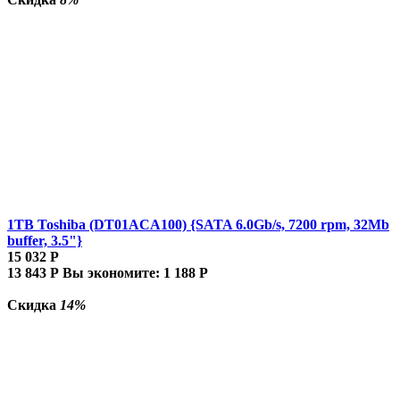
1TB Toshiba (DT01ACA100) {SATA 6.0Gb/s, 7200 rpm, 32Mb
buffer, 3.5"}
15 032
Р
13 843
Р
Вы экономите:
1 188
Р
Скидка
14%