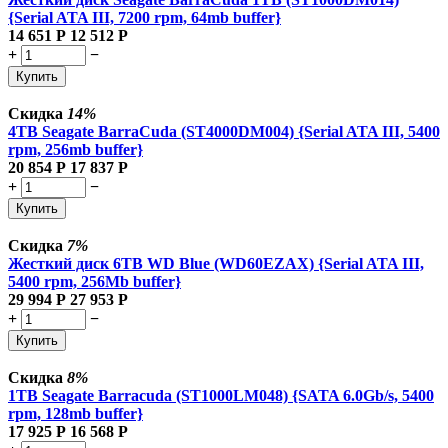
{Serial ATA III, 7200 rpm, 64mb buffer}
14 651
Р
12 512
Р
+
−
Купить
Скидка
14%
4TB Seagate BarraCuda (ST4000DM004) {Serial ATA III, 5400
rpm, 256mb buffer}
20 854
Р
17 837
Р
+
−
Купить
Скидка
7%
Жесткий диск 6TB WD Blue (WD60EZAX) {Serial ATA III,
5400 rpm, 256Mb buffer}
29 994
Р
27 953
Р
+
−
Купить
Скидка
8%
1TB Seagate Barracuda (ST1000LM048) {SATA 6.0Gb/s, 5400
rpm, 128mb buffer}
17 925
Р
16 568
Р