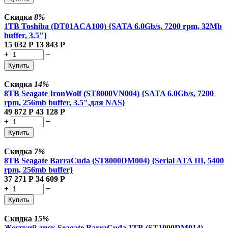
Скидка
8%
1TB Toshiba (DT01ACA100) {SATA 6.0Gb/s, 7200 rpm, 32Mb
buffer, 3.5"}
15 032
Р
13 843
Р
+
−
Купить
Скидка
14%
8TB Seagate IronWolf (ST8000VN004) {SATA 6.0Gb/s, 7200
rpm, 256mb buffer, 3.5",для NAS}
49 872
Р
43 128
Р
+
−
Купить
Скидка
7%
8TB Seagate BarraCuda (ST8000DM004) {Serial ATA III, 5400
rpm, 256mb buffer}
37 271
Р
34 609
Р
+
−
Купить
Скидка
15%
Жесткий диск Seagate BarraCuda 1TB (ST1000DM014)