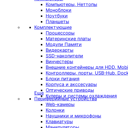
Компьютеры, Неттопы
Моноблоки
Ноутбуки
Планшеты
Комплектующие
Процессоры
Материнские платы
Модули Памяти
Видеокарты
SSD-накопители
Винчестеры
Внешние контейнеры для HDD, Mobil
Контроллеры, порты, USB-Hub, Dock
Блоки питания
Корпуса и акссесуары
Оптические приводы
Еще
Кулеры и системы охлаждения
Периферийные устройства
Web-камеры
Колонки
Наушники и микрофоны
Клавиатуры
Манипуляторы