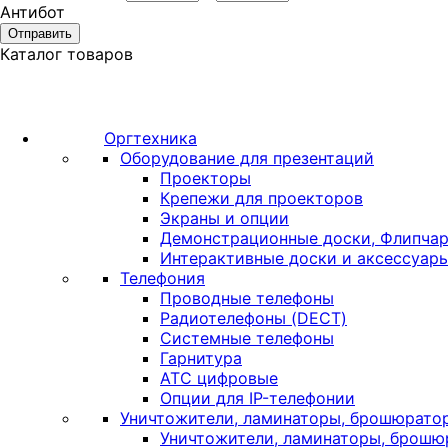
Антибот
Отправить
Каталог товаров
Оргтехника
Оборудование для презентаций
Проекторы
Крепежи для проекторов
Экраны и опции
Демонстрационные доски, Флипчар
Интерактивные доски и аксессуар
Телефония
Проводные телефоны
Радиотелефоны (DECT)
Системные телефоны
Гарнитура
АТС цифровые
Опции для IP-телефонии
Уничтожители, ламинаторы, брошюрато
Уничтожители, ламинаторы, брош