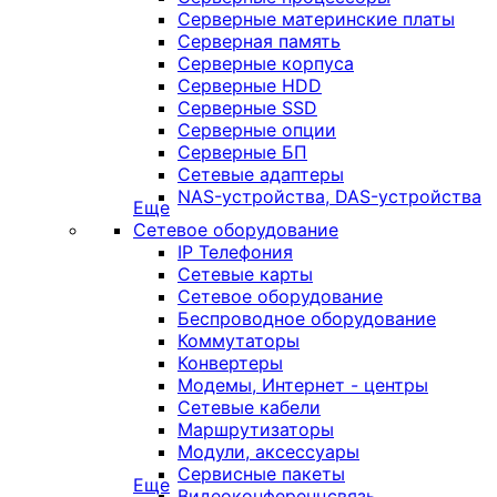
Серверные материнские платы
Серверная память
Серверные корпуса
Серверные HDD
Серверные SSD
Серверные опции
Серверные БП
Сетевые адаптеры
NAS-устройства, DAS-устройства
Еще
Сетевое оборудование
IP Телефония
Сетевые карты
Сетевое оборудование
Беспроводное оборудование
Коммутаторы
Конвертеры
Модемы, Интернет - центры
Сетевые кабели
Маршрутизаторы
Модули, аксессуары
Сервисные пакеты
Еще
Видеоконференцсвязь