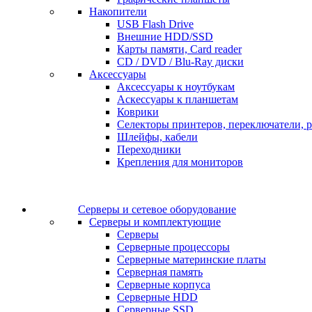
Накопители
USB Flash Drive
Внешние HDD/SSD
Карты памяти, Card reader
CD / DVD / Blu-Ray диски
Аксессуары
Аксессуары к ноутбукам
Аскессуары к планшетам
Коврики
Селекторы принтеров, переключатели, р
Шлейфы, кабели
Переходники
Крепления для мониторов
Серверы и сетевое оборудование
Серверы и комплектующие
Серверы
Серверные процессоры
Серверные материнские платы
Серверная память
Серверные корпуса
Серверные HDD
Серверные SSD