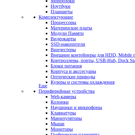
Моноблоки
Ноутбуки
Планшеты
Комплектующие
Процессоры
Материнские платы
Модули Памяти
Видеокарты
SSD-накопители
Винчестеры
Внешние контейнеры для HDD, Mobile r
Контроллеры, порты, USB-Hub, Dock Sta
Блоки питания
Корпуса и акссесуары
Оптические приводы
Кулеры и системы охлаждения
Еще
Периферийные устройства
Web-камеры
Колонки
Наушники и микрофоны
Клавиатуры
Манипуляторы
Мыши
Мониторы
Графические планшеты