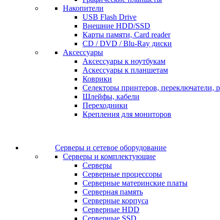
Накопители
USB Flash Drive
Внешние HDD/SSD
Карты памяти, Card reader
CD / DVD / Blu-Ray диски
Аксессуары
Аксессуары к ноутбукам
Аскессуары к планшетам
Коврики
Селекторы принтеров, переключатели, р
Шлейфы, кабели
Переходники
Крепления для мониторов
Серверы и сетевое оборудование
Серверы и комплектующие
Серверы
Серверные процессоры
Серверные материнские платы
Серверная память
Серверные корпуса
Серверные HDD
Серверные SSD