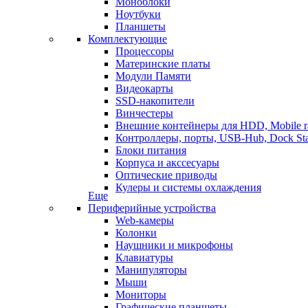
Моноблоки
Ноутбуки
Планшеты
Комплектующие
Процессоры
Материнские платы
Модули Памяти
Видеокарты
SSD-накопители
Винчестеры
Внешние контейнеры для HDD, Mobile r
Контроллеры, порты, USB-Hub, Dock Sta
Блоки питания
Корпуса и акссесуары
Оптические приводы
Кулеры и системы охлаждения
Еще
Периферийные устройства
Web-камеры
Колонки
Наушники и микрофоны
Клавиатуры
Манипуляторы
Мыши
Мониторы
Графические планшеты