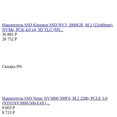
Накопитель SSD Kingston SSD NV3, 2000GB, M.2 (22x80mm),
NVMe, PCIe 4.0 x4, 3D TLC (SN...
30 881
Р
28 752
Р
Скидка
9%
Накопитель SSD Netac NV3000 500Гб, M.2 2280, PCI-E 3.0
(NT01NV3000-500-E4X) ...
9 603
Р
8 723
Р