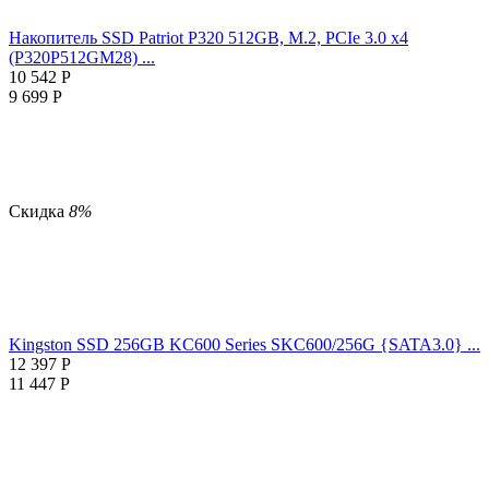
Накопитель SSD Patriot P320 512GB, M.2, PCIe 3.0 x4
(P320P512GM28) ...
10 542
Р
9 699
Р
Скидка
8%
Kingston SSD 256GB KC600 Series SKC600/256G {SATA3.0} ...
12 397
Р
11 447
Р