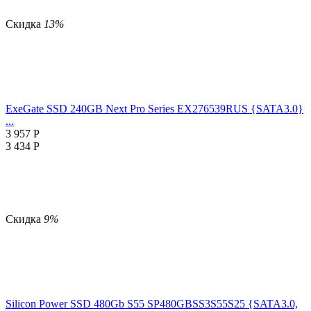
Скидка
13%
ExeGate SSD 240GB Next Pro Series EX276539RUS {SATA3.0}
...
3 957
Р
3 434
Р
Скидка
9%
Silicon Power SSD 480Gb S55 SP480GBSS3S55S25 {SATA3.0,