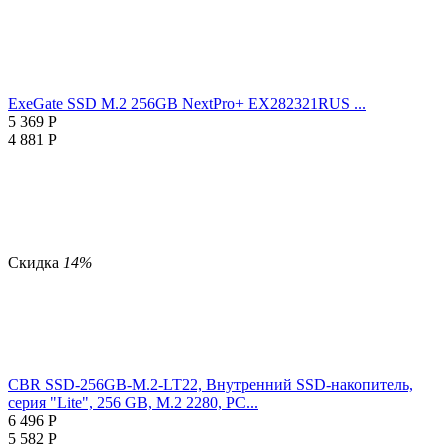
ExeGate SSD M.2 256GB NextPro+ EX282321RUS ...
5 369
Р
4 881
Р
Скидка
14%
CBR SSD-256GB-M.2-LT22, Внутренний SSD-накопитель,
серия "Lite", 256 GB, M.2 2280, PC...
6 496
Р
5 582
Р