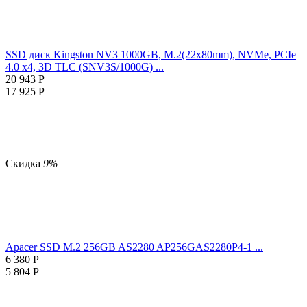
SSD диск Kingston NV3 1000GB, M.2(22x80mm), NVMe, PCIe
4.0 x4, 3D TLC (SNV3S/1000G) ...
20 943
Р
17 925
Р
Скидка
9%
Apacer SSD M.2 256GB AS2280 AP256GAS2280P4-1 ...
6 380
Р
5 804
Р