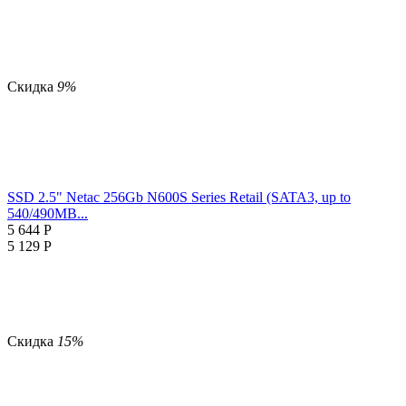
Скидка
9%
SSD 2.5" Netac 256Gb N600S Series
Retail (SATA3, up to
540/490MB...
5 644
Р
5 129
Р
Скидка
15%