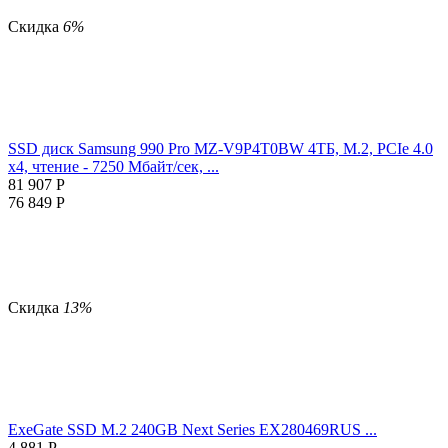
Скидка
6%
SSD диск Samsung 990 Pro MZ-V9P4T0BW 4ТБ, M.2, PCIe 4.0
x4, чтение - 7250 Мбайт/сек, ...
81 907
Р
76 849
Р
Скидка
13%
ExeGate SSD M.2 240GB Next Series EX280469RUS ...
4 881
Р