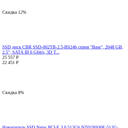
Скидка
12%
SSD диск CBR SSD-002TB-2.5-BS24b серия "Base", 2048 GB,
2.5", SATA III 6 Gbit/s, 3D T...
25 557
Р
22 451
Р
Скидка
8%
Накопитель SSD Netac PCI-E 3.0 512Gb NT01N930E-512G-