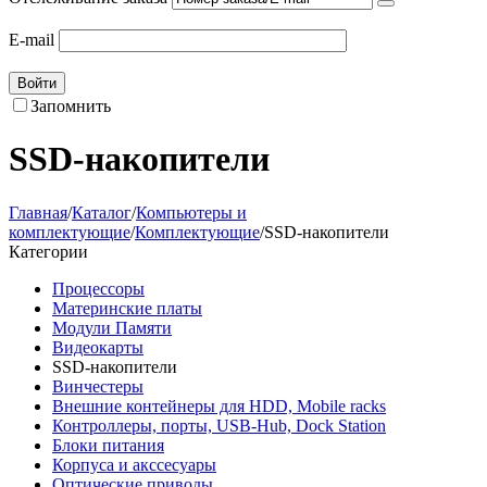
E-mail
Войти
Запомнить
SSD-накопители
Главная
/
Каталог
/
Компьютеры и
комплектующие
/
Комплектующие
/
SSD-накопители
Категории
Процессоры
Материнские платы
Модули Памяти
Видеокарты
SSD-накопители
Винчестеры
Внешние контейнеры для HDD, Mobile racks
Контроллеры, порты, USB-Hub, Dock Station
Блоки питания
Корпуса и акссесуары
Оптические приводы