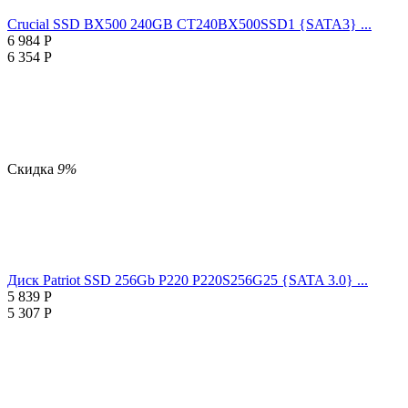
Crucial SSD BX500 240GB CT240BX500SSD1 {SATA3} ...
6 984
Р
6 354
Р
Скидка
9%
Диск Patriot SSD 256Gb P220 P220S256G25 {SATA 3.0} ...
5 839
Р
5 307
Р