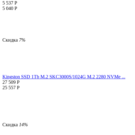
5 537
Р
5 040
Р
Скидка
7%
Kingston SSD 1Tb M.2 SKC3000S/1024G M.2 2280 NVMe ...
27 509
Р
25 557
Р
Скидка
14%