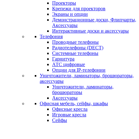
Проекторы
Крепежи для проекторов
Экраны и опции
Демонстрационные доски, Флипчарты,
Аксессуары
Интерактивные доски и аксессуары
Телефония
Проводные телефоны
Радиотелефоны (DECT)
Системные телефоны
Гарнитура
АТС цифровые
Опции для IP-телефонии
Уничтожители, ламинаторы, брошюраторы,
аксессуары
Уничтожители, ламинаторы,
брошюраторы
Аксессуары
Офисная мебель, сейфы, шкафы
Офисные кресла
Игровые кресла
Сейфы