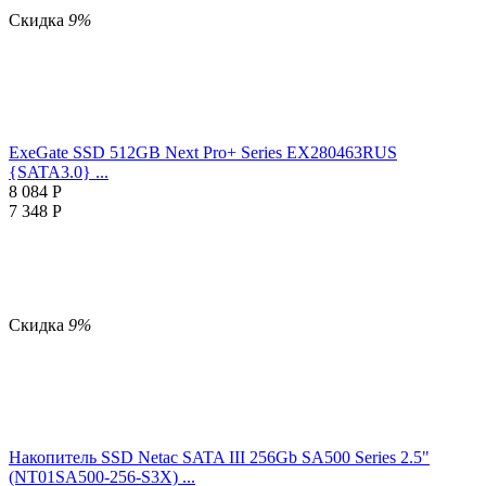
Скидка
9%
ExeGate SSD 512GB Next Pro+ Series EX280463RUS
{SATA3.0} ...
8 084
Р
7 348
Р
Скидка
9%
Накопитель SSD Netac SATA III 256Gb SA500 Series 2.5"
(NT01SA500-256-S3X) ...