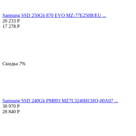
Samsung SSD 250Gb 870 EVO MZ-77E250B/EU ...
20 233
Р
17 278
Р
Скидка
7%
Samsung SSD 240Gb PM893 MZ7L3240HCHQ-00A07 ...
30 970
Р
28 840
Р