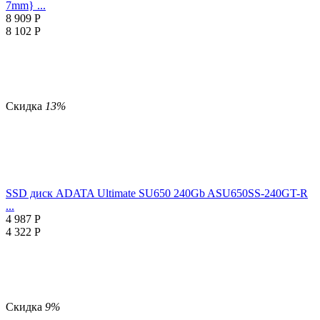
7mm} ...
8 909
Р
8 102
Р
Скидка
13%
SSD диск ADATA Ultimate SU650 240Gb ASU650SS-240GT-R
...
4 987
Р
4 322
Р
Скидка
9%