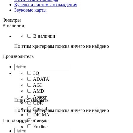
Кулеры и системы охлаждения
Звуковые карты
Фильтры
В наличии
В наличии
По этим критериям поиска ничего не найдено
Производитель
3Q
ADATA
AGI
AMD
Apacer
Еще (25)
Закрыть
CBR
Crucial
По этим критериям поиска ничего не найдено
DIGMA
Тип оборудования
Exegate
Foxline
GigaByte