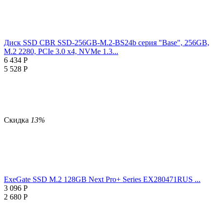
Диск SSD CBR SSD-256GB-M.2-BS24b серия "Base", 256GB,
M.2 2280, PCIe 3.0 x4, NVMe 1.3...
6 434
Р
5 528
Р
Скидка
13%
ExeGate SSD M.2 128GB Next Pro+ Series EX280471RUS ...
3 096
Р
2 680
Р