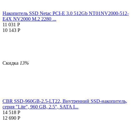
Накопитель SSD Netac PCI-E 3.0 512Gb NT01NV2000-512-
E4X NV2000 M.2 2280 ...
11 031
Р
10 143
Р
Скидка
13%
CBR SSD-960GB-2.5-LT22, Внутренний SSD-накопитель,
серия "Lite", 960 GB, 2.5", SATA I...
14 518
Р
12 690
Р