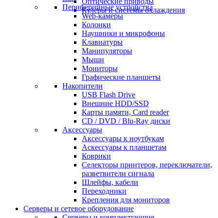
Оптические приводы
Периферийные устройства
Кулеры и системы охлаждения
Web-камеры
Колонки
Наушники и микрофоны
Клавиатуры
Манипуляторы
Мыши
Мониторы
Графические планшеты
Накопители
USB Flash Drive
Внешние HDD/SSD
Карты памяти, Card reader
CD / DVD / Blu-Ray диски
Аксессуары
Аксессуары к ноутбукам
Аскессуары к планшетам
Коврики
Селекторы принтеров, переключатели,
разветвители сигнала
Шлейфы, кабели
Переходники
Крепления для мониторов
Серверы и сетевое оборудование
Серверы и комплектующие