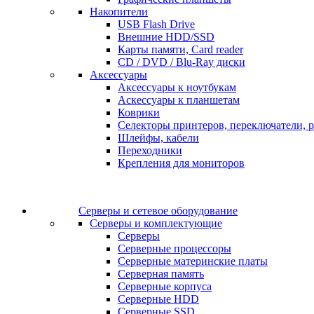
Накопители
USB Flash Drive
Внешние HDD/SSD
Карты памяти, Card reader
CD / DVD / Blu-Ray диски
Аксессуары
Аксессуары к ноутбукам
Аскессуары к планшетам
Коврики
Селекторы принтеров, переключатели, р
Шлейфы, кабели
Переходники
Крепления для мониторов
Серверы и сетевое оборудование
Серверы и комплектующие
Серверы
Серверные процессоры
Серверные материнские платы
Серверная память
Серверные корпуса
Серверные HDD
Серверные SSD