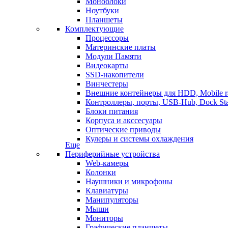
Моноблоки
Ноутбуки
Планшеты
Комплектующие
Процессоры
Материнские платы
Модули Памяти
Видеокарты
SSD-накопители
Винчестеры
Внешние контейнеры для HDD, Mobile r
Контроллеры, порты, USB-Hub, Dock Sta
Блоки питания
Корпуса и акссесуары
Оптические приводы
Кулеры и системы охлаждения
Еще
Периферийные устройства
Web-камеры
Колонки
Наушники и микрофоны
Клавиатуры
Манипуляторы
Мыши
Мониторы
Графические планшеты