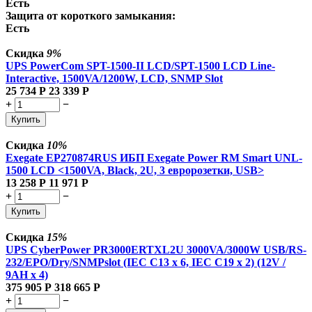
Есть
Защита от короткого замыкания:
Есть
Скидка
9%
UPS PowerCom SPT-1500-II LCD/SPT-1500 LCD Line-
Interactive, 1500VA/1200W, LCD, SNMP Slot
25 734
Р
23 339
Р
+
−
Купить
Скидка
10%
Exegate EP270874RUS ИБП Exegate Power RM Smart UNL-
1500 LCD <1500VA, Black, 2U, 3 евророзетки, USB>
13 258
Р
11 971
Р
+
−
Купить
Скидка
15%
UPS CyberPower PR3000ERTXL2U 3000VA/3000W USB/RS-
232/EPO/Dry/SNMPslot (IEC C13 x 6, IEC C19 x 2) (12V /
9AH х 4)
375 905
Р
318 665
Р
+
−