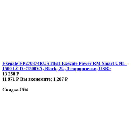
Exegate EP270874RUS ИБП Exegate Power RM Smart UNL-
1500 LCD <1500VA, Black, 2U, 3 евророзетки, USB>
13 258
Р
11 971
Р
Вы экономите:
1 287
Р
Скидка
15%