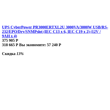
UPS CyberPower PR3000ERTXL2U 3000VA/3000W USB/RS-
232/EPO/Dry/SNMPslot (IEC C13 x 6, IEC C19 x 2) (12V /
9AH х 4)
375 905
Р
318 665
Р
Вы экономите:
57 240
Р
Скидка
13%