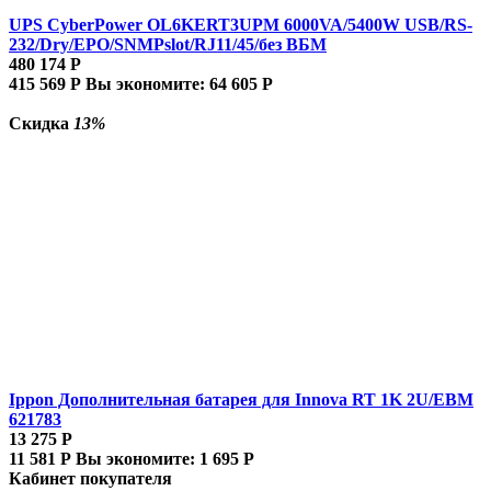
UPS CyberPower OL6KERT3UPM 6000VA/5400W USB/RS-
232/Dry/EPO/SNMPslot/RJ11/45/без ВБМ
480 174
Р
415 569
Р
Вы экономите:
64 605
Р
Скидка
13%
Ippon Дополнительная батарея для Innova RT 1K 2U/EBM
621783
13 275
Р
11 581
Р
Вы экономите:
1 695
Р
Кабинет покупателя