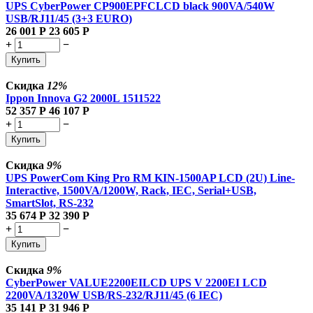
UPS CyberPower CP900EPFCLCD black 900VA/540W
USB/RJ11/45 (3+3 EURO)
26 001
Р
23 605
Р
+
−
Купить
Скидка
12%
Ippon Innova G2 2000L 1511522
52 357
Р
46 107
Р
+
−
Купить
Скидка
9%
UPS PowerCom King Pro RM KIN-1500AP LCD (2U) Line-
Interactive, 1500VA/1200W, Rack, IEC, Serial+USB,
SmartSlot, RS-232
35 674
Р
32 390
Р
+
−
Купить
Скидка
9%
CyberPower VALUE2200EILCD UPS V 2200EI LCD
2200VA/1320W USB/RS-232/RJ11/45 (6 IEC)
35 141
Р
31 946
Р