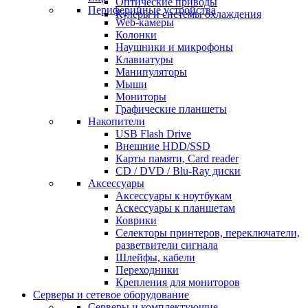
Оптические приводы
Периферийные устройства
Кулеры и системы охлаждения
Web-камеры
Колонки
Наушники и микрофоны
Клавиатуры
Манипуляторы
Мыши
Мониторы
Графические планшеты
Накопители
USB Flash Drive
Внешние HDD/SSD
Карты памяти, Card reader
CD / DVD / Blu-Ray диски
Аксессуары
Аксессуары к ноутбукам
Аскессуары к планшетам
Коврики
Селекторы принтеров, переключатели,
разветвители сигнала
Шлейфы, кабели
Переходники
Крепления для мониторов
Серверы и сетевое оборудование
Серверы и комплектующие