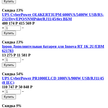
Купить
Скидка
13%
UPS CyberPower OL6KERT3UPM 6000VA/5400W USB/RS-
232/Dry/EPO/SNMPslot/RJ11/45/без ВБМ
480 174
Р
415 569
Р
+
−
Купить
Скидка
13%
Ippon Дополнительная батарея для Innova RT 1K 2U/EBM
621783
13 275
Р
11 581
Р
+
−
Купить
Скидка
54%
UPS CyberPower PR1000ELCD 1000VA/900W USB/RJ11/45
(8 IEC)
110 747
Р
50 848
Р
+
−
Купить
Скидка
9%