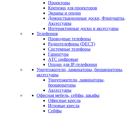
Проекторы
Крепежи для проекторов
Экраны и опции
Демонстрационные доски, Флипчарты,
Аксессуары
Интерактивные доски и аксессуары
Телефония
Проводные телефоны
Радиотелефоны (DECT)
Системные телефоны
Гарнитура
АТС цифровые
Опции для IP-телефонии
Уничтожители, ламинаторы, брошюраторы,
аксессуары
Уничтожители, ламинаторы,
брошюраторы
Аксессуары
Офисная мебель, сейфы, шкафы
Офисные кресла
Игровые кресла
Сейфы