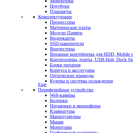
Моноблоки
Ноутбуки
Планшеты
Комплектующие
Процессоры
Материнские платы
Модули Памяти
Видеокарты
SSD-накопители
Винчестеры
Внешние контейнеры для HDD, Mobile r
Контроллеры, порты, USB-Hub, Dock Sta
Блоки питания
Корпуса и акссесуары
Оптические приводы
Кулеры и системы охлаждения
Еще
Периферийные устройства
Web-камеры
Колонки
Наушники и микрофоны
Клавиатуры
Манипуляторы
Мыши
Мониторы
Графические планшеты