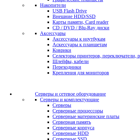
Накопители
USB Flash Drive
Внешние HDD/SSD
Карты памяти, Card reader
CD / DVD / Blu-Ray диски
Аксессуары
Аксессуары к ноутбукам
Аскессуары к планшетам
Коврики
Селекторы принтеров, переключатели, р
Шлейфы, кабели
Переходники
Крепления для мониторов
Серверы и сетевое оборудование
Серверы и комплектующие
Серверы
Серверные процессоры
Серверные материнские платы
Серверная память
Серверные корпуса
Серверные HDD
Серверные SSD