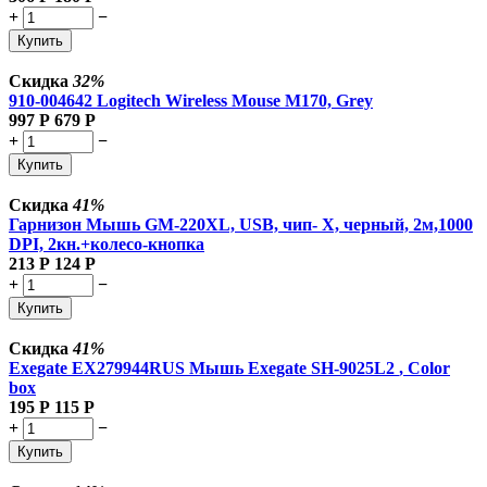
+
−
Купить
Скидка
32%
910-004642 Logitech Wireless Mouse M170, Grey
997
Р
679
Р
+
−
Купить
Скидка
41%
Гарнизон Мышь GM-220XL, USB, чип- Х, черный, 2м,1000
DPI, 2кн.+колесо-кнопка
213
Р
124
Р
+
−
Купить
Скидка
41%
Exegate EX279944RUS Мышь Exegate SH-9025L2
, Color
box
195
Р
115
Р
+
−
Купить