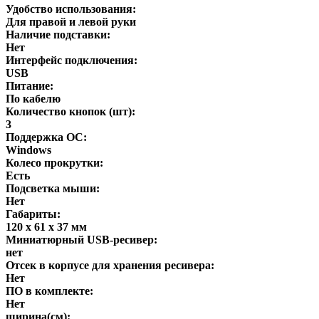
Удобство использования:
Для правой и левой руки
Наличие подставки:
Нет
Интерфейс подключения:
USB
Питание:
По кабелю
Количество кнопок (шт):
3
Поддержка ОС:
Windows
Колесо прокрутки:
Есть
Подсветка мыши:
Нет
Габариты:
120 х 61 х 37 мм
Миниатюрный USB-ресивер:
нет
Отсек в корпусе для хранения ресивера:
Нет
ПО в комплекте:
Нет
ширина(см):