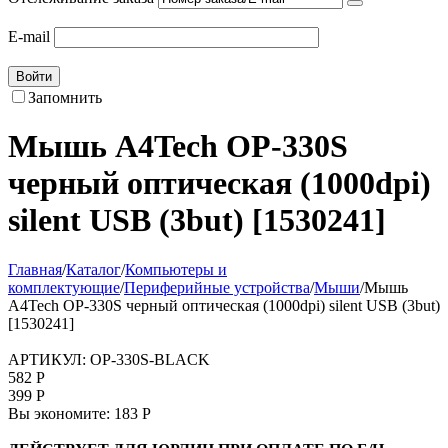
E-mail
Войти
Запомнить
Мышь A4Tech OP-330S
черный оптическая (1000dpi)
silent USB (3but) [1530241]
Главная
/
Каталог
/
Компьютеры и
комплектующие
/
Периферийные устройства
/
Мыши
/
Мышь
A4Tech OP-330S черный оптическая (1000dpi) silent USB (3but)
[1530241]
АРТИКУЛ:
OP-330S-BLACK
582
Р
399
Р
Вы экономите:
183
Р