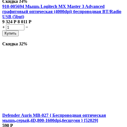
Скидка
14%
910-005694 Мышь Logitech MX Master 3 Advanced
графитовый оптическая (4000dpi) беспроводная BT/Radio
USB (5but)
9 324
Р
8 011
Р
+
−
Купить
Скидка
32%
Defender Auris MB-027 { Беспроводная оптическая
мышь,серый,4D,800-1600dpi,бесшумн } [52029]
590
Р