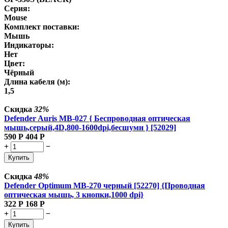
Серия:
Mouse
Комплект поставки:
Мышь
Индикаторы:
Нет
Цвет:
Чёрный
Длина кабеля (м):
1,5
Скидка
32%
Defender Auris MB-027 { Беспроводная оптическая
мышь,серый,4D,800-1600dpi,бесшумн } [52029]
590
Р
404
Р
+
−
Купить
Скидка
48%
Defender Optimum MB-270 черный [52270] {Проводная
оптическая мышь, 3 кнопки,1000 dpi}
322
Р
168
Р
+
−
Купить