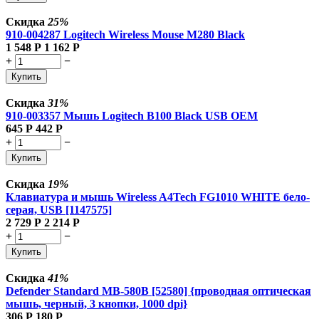
Скидка
25%
910-004287 Logitech Wireless Mouse M280 Black
1 548
Р
1 162
Р
+
−
Купить
Скидка
31%
910-003357 Мышь Logitech B100 Black USB OEM
645
Р
442
Р
+
−
Купить
Скидка
19%
Клавиатура и мышь Wireless A4Tech FG1010 WHITE бело-
серая, USB [1147575]
2 729
Р
2 214
Р
+
−
Купить
Скидка
41%
Defender Standard MB-580B [52580] {проводная оптическая
мышь, черный, 3 кнопки, 1000 dpi}
306
Р
180
Р