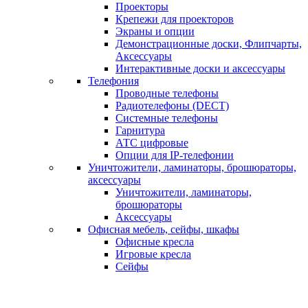
Проекторы
Крепежи для проекторов
Экраны и опции
Демонстрационные доски, Флипчарты,
Аксессуары
Интерактивные доски и аксессуары
Телефония
Проводные телефоны
Радиотелефоны (DECT)
Системные телефоны
Гарнитура
АТС цифровые
Опции для IP-телефонии
Уничтожители, ламинаторы, брошюраторы,
аксессуары
Уничтожители, ламинаторы,
брошюраторы
Аксессуары
Офисная мебель, сейфы, шкафы
Офисные кресла
Игровые кресла
Сейфы