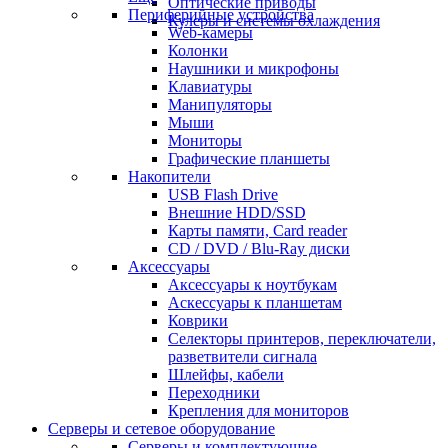
Оптические приводы
Периферийные устройства
Кулеры и системы охлаждения
Web-камеры
Колонки
Наушники и микрофоны
Клавиатуры
Манипуляторы
Мыши
Мониторы
Графические планшеты
Накопители
USB Flash Drive
Внешние HDD/SSD
Карты памяти, Card reader
CD / DVD / Blu-Ray диски
Аксессуары
Аксессуары к ноутбукам
Аскессуары к планшетам
Коврики
Селекторы принтеров, переключатели,
разветвители сигнала
Шлейфы, кабели
Переходники
Крепления для мониторов
Серверы и сетевое оборудование
Серверы и комплектующие