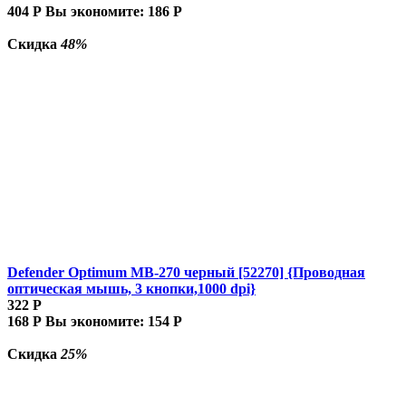
404
Р
Вы экономите:
186
Р
Скидка
48%
Defender Optimum MB-270 черный [52270] {Проводная
оптическая мышь, 3 кнопки,1000 dpi}
322
Р
168
Р
Вы экономите:
154
Р
Скидка
25%