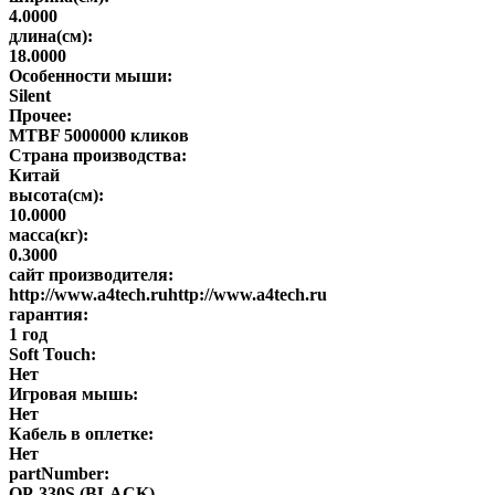
4.0000
длина(см):
18.0000
Особенности мыши:
Silent
Прочее:
MTBF 5000000 кликов
Страна производства:
Китай
высота(см):
10.0000
масса(кг):
0.3000
сайт производителя:
http://www.a4tech.ruhttp://www.a4tech.ru
гарантия:
1 год
Soft Touch:
Нет
Игровая мышь:
Нет
Кабель в оплетке:
Нет
partNumber:
OP-330S (BLACK)