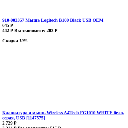
910-003357 Мышь Logitech B100 Black USB OEM
645
Р
442
Р
Вы экономите:
203
Р
Скидка
19%
Клавиатура и мышь Wireless A4Tech FG1010 WHITE бело-
серая, USB [1147575]
2 729
Р