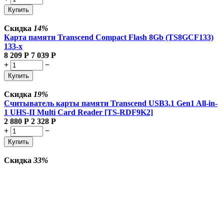
Купить
Скидка
14%
Карта памяти Transcend Compact Flash 8Gb (TS8GCF133)
133-x
8 209
Р
7 039
Р
+
−
Купить
Скидка
19%
Считыватель карты памяти Transcend USB3.1 Gen1 All-in-
1 UHS-II Multi Card Reader [TS-RDF9K2]
2 880
Р
2 328
Р
+
−
Купить
Скидка
33%