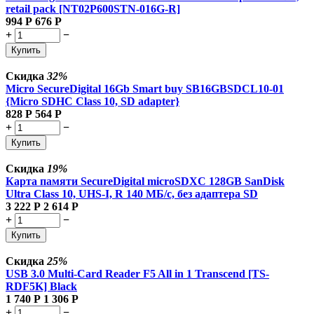
retail pack [NT02P600STN-016G-R]
994
Р
676
Р
+
−
Купить
Скидка
32%
Micro SecureDigital 16Gb Smart buy SB16GBSDCL10-01
{Micro SDHC Class 10, SD adapter}
828
Р
564
Р
+
−
Купить
Скидка
19%
Карта памяти SecureDigital microSDXC 128GB SanDisk
Ultra Class 10, UHS-I, R 140 МБ/с,
без адаптера SD
3 222
Р
2 614
Р
+
−
Купить
Скидка
25%
USB 3.0 Multi-Card Reader F5 All in 1 Transcend [TS-
RDF5K] Black
1 740
Р
1 306
Р
+
−