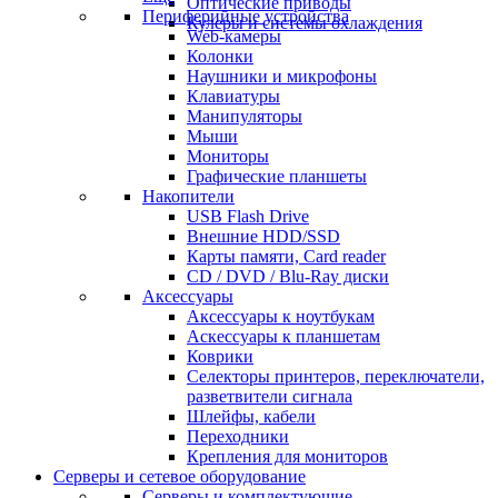
Оптические приводы
Периферийные устройства
Кулеры и системы охлаждения
Web-камеры
Колонки
Наушники и микрофоны
Клавиатуры
Манипуляторы
Мыши
Мониторы
Графические планшеты
Накопители
USB Flash Drive
Внешние HDD/SSD
Карты памяти, Card reader
CD / DVD / Blu-Ray диски
Аксессуары
Аксессуары к ноутбукам
Аскессуары к планшетам
Коврики
Селекторы принтеров, переключатели,
разветвители сигнала
Шлейфы, кабели
Переходники
Крепления для мониторов
Серверы и сетевое оборудование
Серверы и комплектующие