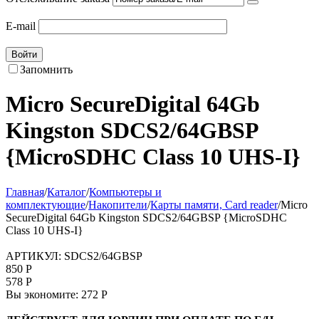
E-mail
Войти
Запомнить
Micro SecureDigital 64Gb
Kingston SDCS2/64GBSP
{MicroSDHC Class 10 UHS-I}
Главная
/
Каталог
/
Компьютеры и
комплектующие
/
Накопители
/
Карты памяти, Card reader
/
Micro
SecureDigital 64Gb Kingston SDCS2/64GBSP {MicroSDHC
Class 10 UHS-I}
АРТИКУЛ:
SDCS2/64GBSP
850
Р
578
Р
Вы экономите:
272
Р