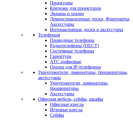
Проекторы
Крепежи для проекторов
Экраны и опции
Демонстрационные доски, Флипчарты,
Аксессуары
Интерактивные доски и аксессуары
Телефония
Проводные телефоны
Радиотелефоны (DECT)
Системные телефоны
Гарнитура
АТС цифровые
Опции для IP-телефонии
Уничтожители, ламинаторы, брошюраторы,
аксессуары
Уничтожители, ламинаторы,
брошюраторы
Аксессуары
Офисная мебель, сейфы, шкафы
Офисные кресла
Игровые кресла
Сейфы