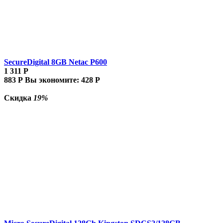
SecureDigital 8GB Netac P600
1 311
Р
883
Р
Вы экономите:
428
Р
Скидка
19%