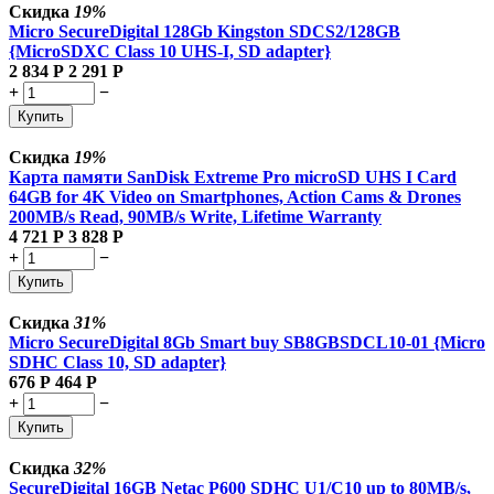
Скидка
19%
Micro SecureDigital 128Gb Kingston SDCS2/128GB
{MicroSDXC Class 10 UHS-I, SD adapter}
2 834
Р
2 291
Р
+
−
Купить
Скидка
19%
Карта памяти SanDisk Extreme Pro microSD UHS I Card
64GB for 4K Video on Smartphones, Action Cams & Drones
200MB/s Read, 90MB/s Write, Lifetime Warranty
4 721
Р
3 828
Р
+
−
Купить
Скидка
31%
Micro SecureDigital 8Gb Smart buy SB8GBSDCL10-01 {Micro
SDHC Class 10, SD adapter}
676
Р
464
Р
+
−
Купить
Скидка
32%
SecureDigital 16GB Netac P600 SDHC U1/C10 up to 80MB/s,