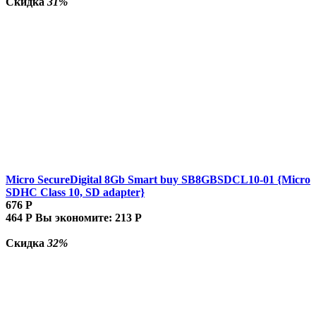
Скидка
31%
Micro SecureDigital 8Gb Smart buy SB8GBSDCL10-01 {Micro
SDHC Class 10, SD adapter}
676
Р
464
Р
Вы экономите:
213
Р
Скидка
32%