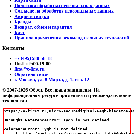
Карта сайта
Политики обработки персональных данных
Согласие на обработку персональных данных
Акции и скидки
Бренды
Возврат, обмен и гарантия
Блог
Правила применения рекомендательных технологий
Контакты
+7 (495) 580-58-18
Пн-Пт 9:00-19:00
first@e-first.ru
Обратная связь
г. Москва, ул. 8 Марта, д. 1, стр. 12
© 2007-2026 Фёрст. Все права защищены.
На
информационном ресурсе применяются рекомендательные
технологии
https://e-first.ru/micro-securedigital-64gb-kingston-sd
Uncaught ReferenceError: Tygh is not defined

ReferenceError: Tygh is not defined

    at https://e-first.ru/micro-securedigital-64gb-kin