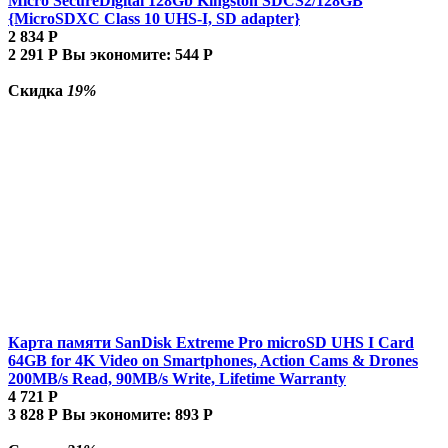
Micro SecureDigital 128Gb Kingston SDCS2/128GB
{MicroSDXC Class 10 UHS-I, SD adapter}
2 834
Р
2 291
Р
Вы экономите:
544
Р
Скидка
19%
Карта памяти SanDisk Extreme Pro microSD UHS I Card
64GB for 4K Video on Smartphones, Action Cams & Drones
200MB/s Read, 90MB/s Write, Lifetime Warranty
4 721
Р
3 828
Р
Вы экономите:
893
Р