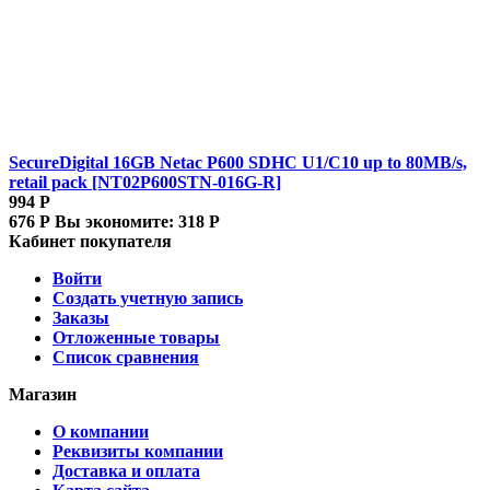
SecureDigital 16GB Netac P600 SDHC U1/C10 up to 80MB/s,
retail pack [NT02P600STN-016G-R]
994
Р
676
Р
Вы экономите:
318
Р
Кабинет покупателя
Войти
Создать учетную запись
Заказы
Отложенные товары
Список сравнения
Магазин
О компании
Реквизиты компании
Доставка и оплата