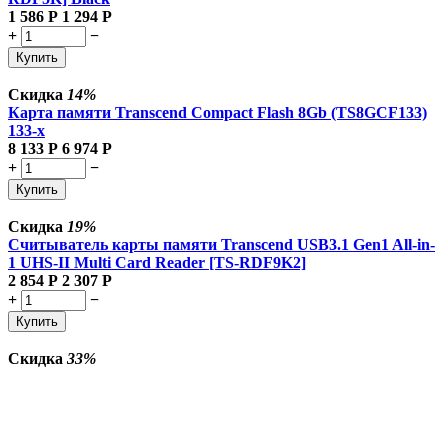
1 586
Р
1 294
Р
+
−
Купить
Скидка
14%
Карта памяти Transcend Compact Flash 8Gb (TS8GCF133)
133-x
8 133
Р
6 974
Р
+
−
Купить
Скидка
19%
Считыватель карты памяти Transcend USB3.1 Gen1 All-in-
1 UHS-II Multi Card Reader [TS-RDF9K2]
2 854
Р
2 307
Р
+
−
Купить
Скидка
33%