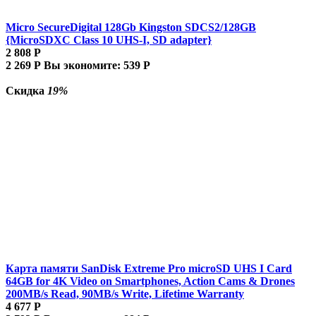
Micro SecureDigital 128Gb Kingston SDCS2/128GB
{MicroSDXC Class 10 UHS-I, SD adapter}
2 808
Р
2 269
Р
Вы экономите:
539
Р
Скидка
19%
Карта памяти SanDisk Extreme Pro microSD UHS I Card
64GB for 4K Video on Smartphones, Action Cams & Drones
200MB/s Read, 90MB/s Write, Lifetime Warranty
4 677
Р