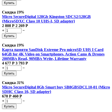
Купить
Скидка
19%
Micro SecureDigital 128Gb Kingston SDCS2/128GB
{MicroSDXC Class 10 UHS-I, SD adapter}
2 808
Р
2 269
Р
+
−
Купить
Скидка
19%
Карта памяти SanDisk Extreme Pro microSD UHS I Card
64GB for 4K Video on Smartphones, Action Cams & Drones
200MB/s Read, 90MB/s Write, Lifetime Warranty
4 677
Р
3 793
Р
+
−
Купить
Скидка
31%
Micro SecureDigital 8Gb Smart buy SB8GBSDCL10-01 {Micro
SDHC Class 10, SD adapter}
670
Р
460
Р
+
−
Купить