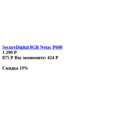
SecureDigital 8GB Netac P600
1 299
Р
875
Р
Вы экономите:
424
Р
Скидка
19%