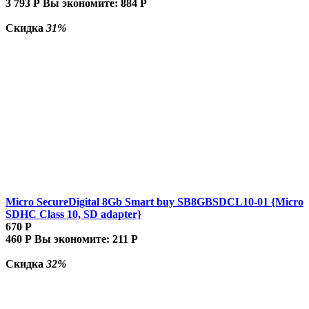
3 793
Р
Вы экономите:
884
Р
Скидка
31%
Micro SecureDigital 8Gb Smart buy SB8GBSDCL10-01 {Micro
SDHC Class 10, SD adapter}
670
Р
460
Р
Вы экономите:
211
Р
Скидка
32%