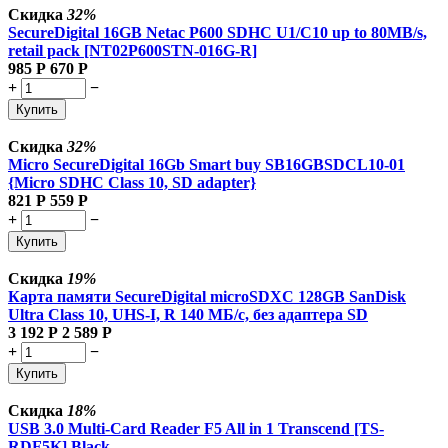
Скидка
32%
SecureDigital 16GB Netac P600 SDHC U1/C10 up to 80MB/s,
retail pack [NT02P600STN-016G-R]
985
Р
670
Р
+
−
Купить
Скидка
32%
Micro SecureDigital 16Gb Smart buy SB16GBSDCL10-01
{Micro SDHC Class 10, SD adapter}
821
Р
559
Р
+
−
Купить
Скидка
19%
Карта памяти SecureDigital microSDXC 128GB SanDisk
Ultra Class 10, UHS-I, R 140 МБ/с,
без адаптера SD
3 192
Р
2 589
Р
+
−
Купить
Скидка
18%
USB 3.0 Multi-Card Reader F5 All in 1 Transcend [TS-
RDF5K] Black