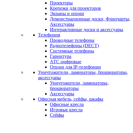
Проекторы
Крепежи для проекторов
Экраны и опции
Демонстрационные доски, Флипчарты,
Аксессуары
Интерактивные доски и аксессуары
Телефония
Проводные телефоны
Радиотелефоны (DECT)
Системные телефоны
Гарнитура
АТС цифровые
Опции для IP-телефонии
Уничтожители, ламинаторы, брошюраторы,
аксессуары
Уничтожители, ламинаторы,
брошюраторы
Аксессуары
Офисная мебель, сейфы, шкафы
Офисные кресла
Игровые кресла
Сейфы