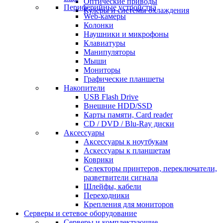
Оптические приводы
Периферийные устройства
Кулеры и системы охлаждения
Web-камеры
Колонки
Наушники и микрофоны
Клавиатуры
Манипуляторы
Мыши
Мониторы
Графические планшеты
Накопители
USB Flash Drive
Внешние HDD/SSD
Карты памяти, Card reader
CD / DVD / Blu-Ray диски
Аксессуары
Аксессуары к ноутбукам
Аскессуары к планшетам
Коврики
Селекторы принтеров, переключатели,
разветвители сигнала
Шлейфы, кабели
Переходники
Крепления для мониторов
Серверы и сетевое оборудование
Серверы и комплектующие