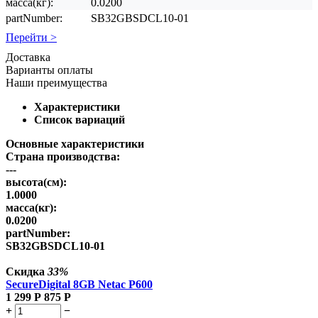
масса(кг):
0.0200
partNumber:
SB32GBSDCL10-01
Перейти >
Доставка
Варианты оплаты
Наши преимущества
Характеристики
Список вариаций
Основные характеристики
Страна производства:
---
высота(см):
1.0000
масса(кг):
0.0200
partNumber:
SB32GBSDCL10-01
Скидка
33%
SecureDigital 8GB Netac P600
1 299
Р
875
Р
+
−