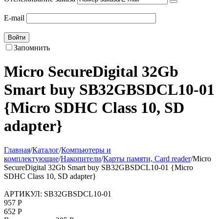
E-mail
Войти
Запомнить
Micro SecureDigital 32Gb
Smart buy SB32GBSDCL10-01
{Micro SDHC Class 10, SD
adapter}
Главная
/
Каталог
/
Компьютеры и
комплектующие
/
Накопители
/
Карты памяти, Card reader
/
Micro
SecureDigital 32Gb Smart buy SB32GBSDCL10-01 {Micro
SDHC Class 10, SD adapter}
АРТИКУЛ:
SB32GBSDCL10-01
957
Р
652
Р