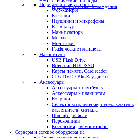
Оптические приводы
Периферийные устройства
Кулеры и системы охлаждения
Web-камеры
Колонки
Наушники и микрофоны
Клавиатуры
Манипуляторы
Мыши
Мониторы
Графические планшеты
Накопители
USB Flash Drive
Внешние HDD/SSD
Карты памяти, Card reader
CD / DVD / Blu-Ray диски
Аксессуары
Аксессуары к ноутбукам
Аскессуары к планшетам
Коврики
Селекторы принтеров, переключатели,
разветвители сигнала
Шлейфы, кабели
Переходники
Крепления для мониторов
Серверы и сетевое оборудование
Серверы и комплектующие