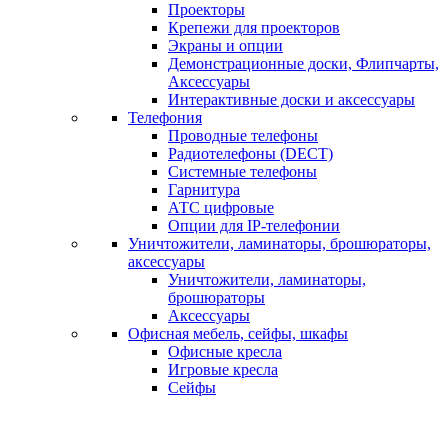
Проекторы
Крепежи для проекторов
Экраны и опции
Демонстрационные доски, Флипчарты,
Аксессуары
Интерактивные доски и аксессуары
Телефония
Проводные телефоны
Радиотелефоны (DECT)
Системные телефоны
Гарнитура
АТС цифровые
Опции для IP-телефонии
Уничтожители, ламинаторы, брошюраторы,
аксессуары
Уничтожители, ламинаторы,
брошюраторы
Аксессуары
Офисная мебель, сейфы, шкафы
Офисные кресла
Игровые кресла
Сейфы