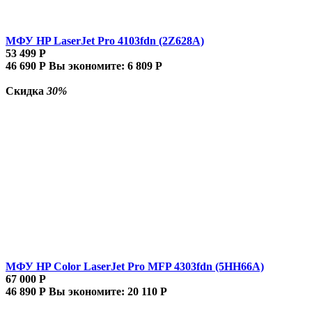
МФУ HP LaserJet Pro 4103fdn (2Z628A)
53 499
Р
46 690
Р
Вы экономите:
6 809
Р
Скидка
30%
МФУ HP Color LaserJet Pro MFP 4303fdn (5HH66A)
67 000
Р
46 890
Р
Вы экономите:
20 110
Р