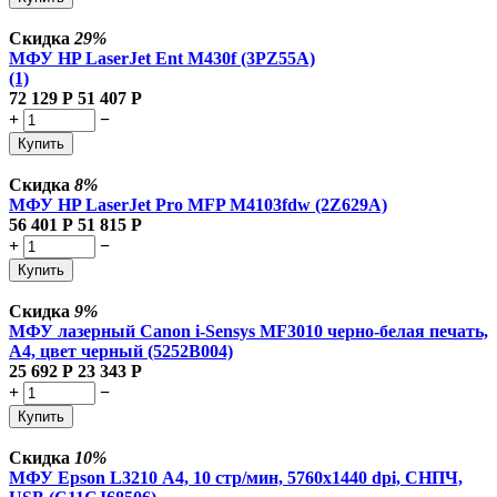
Скидка
29%
МФУ HP LaserJet Ent M430f (3PZ55A)
(1)
72 129
Р
51 407
Р
+
−
Купить
Скидка
8%
МФУ HP LaserJet Pro MFP M4103fdw (2Z629A)
56 401
Р
51 815
Р
+
−
Купить
Скидка
9%
МФУ лазерный Canon i-Sensys MF3010 черно-белая печать,
A4, цвет черный (5252B004)
25 692
Р
23 343
Р
+
−
Купить
Скидка
10%
МФУ Epson L3210 А4, 10 стр/мин, 5760х1440 dpi, СНПЧ,