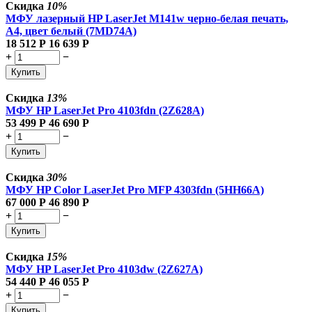
Скидка
10%
МФУ лазерный HP LaserJet M141w черно-белая печать,
A4, цвет белый (7MD74A)
18 512
Р
16 639
Р
+
−
Купить
Скидка
13%
МФУ HP LaserJet Pro 4103fdn (2Z628A)
53 499
Р
46 690
Р
+
−
Купить
Скидка
30%
МФУ HP Color LaserJet Pro MFP 4303fdn (5HH66A)
67 000
Р
46 890
Р
+
−
Купить
Скидка
15%
МФУ HP LaserJet Pro 4103dw (2Z627A)
54 440
Р
46 055
Р
+
−
Купить