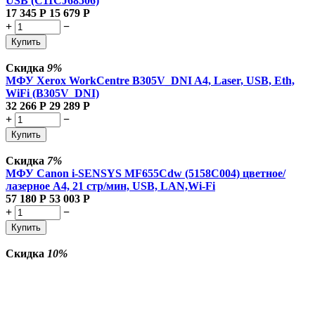
USB (C11CJ68506)
17 345
Р
15 679
Р
+
−
Купить
Скидка
9%
МФУ Xerox WorkCentre B305V_DNI A4, Laser, USB, Eth,
WiFi (B305V_DNI)
32 266
Р
29 289
Р
+
−
Купить
Скидка
7%
МФУ Canon i-SENSYS MF655Cdw (5158C004) цветное/
лазерное A4, 21 стр/мин, USB, LAN,Wi-Fi
57 180
Р
53 003
Р
+
−
Купить
Скидка
10%