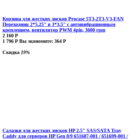
Корзина для жестких дисков Procase 5T3-2T3-V3-FAN
Переходник 2*5.25" в 3*3.5" с антивибрационным
креплением, вентилятор PWM 4pin, 3600 rpm
2 160
Р
1 796
Р
Вы экономите:
364
Р
Скидка
19%
Салазки для жестких дисков HP 2.5" SAS/SATA Tray
Caddy для серверов HP Gen 8/9 651687-001 / 651699-001 /