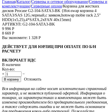
Главная
/
Каталог
/
Серверы и сетевое оборудование
/
Серверы и
комплектующие
/
Серверные опции
/
Корзина для жестких
дисков Procase G2-104-SATA3-BK {Hot-swap корзина 4
SATA3/SAS 12G,черный,с замком,hotswap mobie rack 2,5"
HDD(1x5,25),4*SATA,2xFAN 40x15mm}
АРТИКУЛ:
G2-104-SATA3-BK
9 996
Р
8 669
Р
Вы экономите:
1 328
Р
ДЕЙСТВУЕТ ДЛЯ ЮРЛИЦ ПРИ ОПЛАТЕ ПО Б/Н
РАСЧЕТУ
ВКЛЮЧАЕТ НДС
В наличии
Кол-во:
+
−
Отложить
В корзину
Вся информация на сайте носит исключительно справочный
характер, и не является публичной офертой. Информация о
товарах, их характеристиках и комплектации может быть
изменена производителем без предварительного уведомления,
а также содержать ошибки и не может быть основанием
для предъявления каких-либо претензий. Пожалуйста,