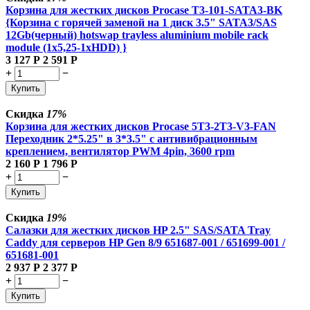
Корзина для жестких дисков Procase T3-101-SATA3-BK
{Корзина с горячей заменой на 1 диск 3.5" SATA3/SAS
12Gb(черный) hotswap trayless aluminium mobile rack
module (1x5,25-1xHDD) }
3 127
Р
2 591
Р
+
−
Купить
Скидка
17%
Корзина для жестких дисков Procase 5T3-2T3-V3-FAN
Переходник 2*5.25" в 3*3.5" с антивибрационным
креплением, вентилятор PWM 4pin, 3600 rpm
2 160
Р
1 796
Р
+
−
Купить
Скидка
19%
Салазки для жестких дисков HP 2.5" SAS/SATA Tray
Caddy для серверов HP Gen 8/9 651687-001 / 651699-001 /
651681-001
2 937
Р
2 377
Р
+
−
Купить