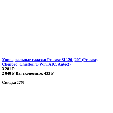
Универсальные салазки Procase SU-20 {20" (Procase,
Chenbro, Chieftec, T-Win, AIC, Antec)}
3 281
Р
2 848
Р
Вы экономите:
433
Р
Скидка
17%