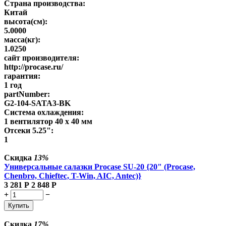
Страна производства:
Китай
высота(см):
5.0000
масса(кг):
1.0250
сайт производителя:
http://procase.ru/
гарантия:
1 год
partNumber:
G2-104-SATA3-BK
Система охлаждения:
1 вентилятор 40 x 40 мм
Отсеки 5.25":
1
Скидка
13%
Универсальные салазки Procase SU-20 {20" (Procase,
Chenbro, Chieftec, T-Win, AIC, Antec)}
3 281
Р
2 848
Р
+
−
Купить
Скидка
17%