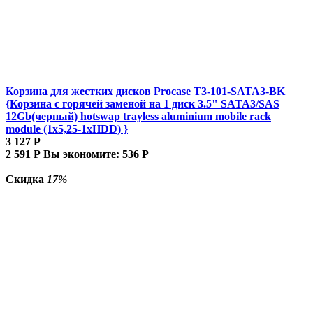
Корзина для жестких дисков Procase T3-101-SATA3-BK
{Корзина с горячей заменой на 1 диск 3.5" SATA3/SAS
12Gb(черный) hotswap trayless aluminium mobile rack
module (1x5,25-1xHDD) }
3 127
Р
2 591
Р
Вы экономите:
536
Р
Скидка
17%