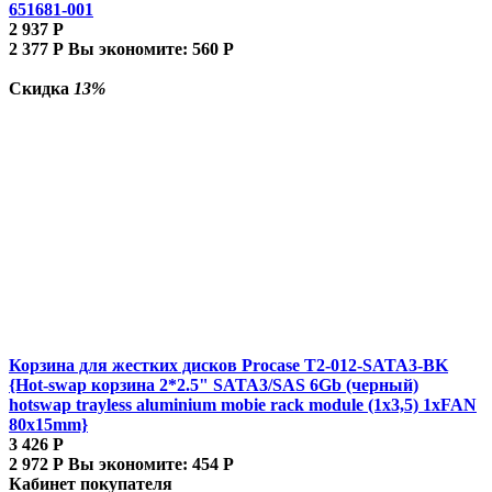
651681-001
2 937
Р
2 377
Р
Вы экономите:
560
Р
Скидка
13%
Корзина для жестких дисков Procase T2-012-SATA3-BK
{Hot-swap корзина 2*2.5" SATA3/SAS 6Gb (черный)
hotswap trayless aluminium mobie rack module (1x3,5) 1xFAN
80x15mm}
3 426
Р
2 972
Р
Вы экономите:
454
Р
Кабинет покупателя