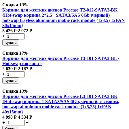
Скидка
13%
Корзина для жестких дисков Procase T2-012-SATA3-BK
{Hot-swap корзина 2*2.5" SATA3/SAS 6Gb (черный)
hotswap trayless aluminium mobie rack module (1x3,5) 1xFAN
80x15mm}
3 426
Р
2 972
Р
+
−
Купить
Скидка
17%
Корзина для жестких дисков Procase T3-101-SATA3-BL {
Hot-swap корзина }
2 639
Р
2 187
Р
+
−
Купить
Скидка
13%
Корзина для жестких дисков Procase L3-101-SATA3-BK
{Hot-swap корзина 1 SATA3/SAS 6Gb, черный, с замком,
hotswap aluminium mobie rack module (1x5,25) 1xFAN
40x15mm}
4 998
Р
4 334
Р
+
−
Купить