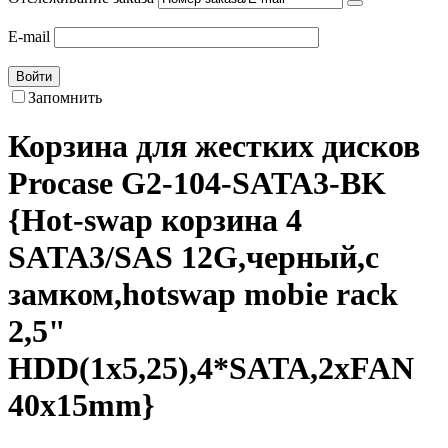
E-mail
Войти
Запомнить
Корзина для жестких дисков
Procase G2-104-SATA3-BK
{Hot-swap корзина 4
SATA3/SAS 12G,черный,с
замком,hotswap mobie rack
2,5"
HDD(1x5,25),4*SATA,2xFAN
40x15mm}