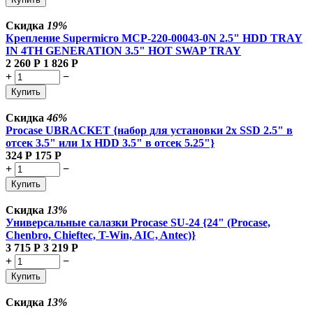
Скидка
19%
Крепление Supermicro MCP-220-00043-0N 2.5" HDD TRAY
IN 4TH GENERATION 3.5" HOT SWAP TRAY
2 260
Р
1 826
Р
+
−
Купить
Скидка
46%
Procase UBRACKET {набор для установки 2х SSD 2.5" в
отсек 3.5" или 1х HDD 3.5" в отсек 5.25"}
324
Р
175
Р
+
−
Купить
Скидка
13%
Универсальные салазки Procase SU-24 {24" (Procase,
Chenbro, Chieftec, T-Win, AIC, Antec)}
3 715
Р
3 219
Р
+
−
Купить
Скидка
13%