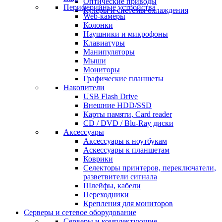
Оптические приводы
Периферийные устройства
Кулеры и системы охлаждения
Web-камеры
Колонки
Наушники и микрофоны
Клавиатуры
Манипуляторы
Мыши
Мониторы
Графические планшеты
Накопители
USB Flash Drive
Внешние HDD/SSD
Карты памяти, Card reader
CD / DVD / Blu-Ray диски
Аксессуары
Аксессуары к ноутбукам
Аскессуары к планшетам
Коврики
Селекторы принтеров, переключатели,
разветвители сигнала
Шлейфы, кабели
Переходники
Крепления для мониторов
Серверы и сетевое оборудование
Серверы и комплектующие