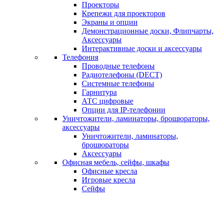
Проекторы
Крепежи для проекторов
Экраны и опции
Демонстрационные доски, Флипчарты,
Аксессуары
Интерактивные доски и аксессуары
Телефония
Проводные телефоны
Радиотелефоны (DECT)
Системные телефоны
Гарнитура
АТС цифровые
Опции для IP-телефонии
Уничтожители, ламинаторы, брошюраторы,
аксессуары
Уничтожители, ламинаторы,
брошюраторы
Аксессуары
Офисная мебель, сейфы, шкафы
Офисные кресла
Игровые кресла
Сейфы