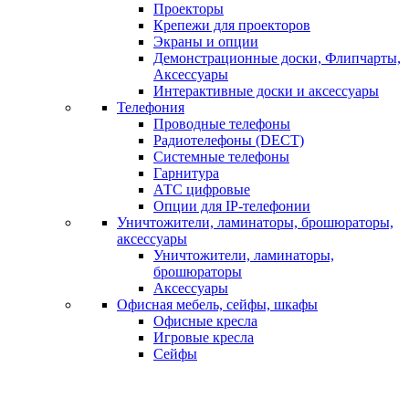
Проекторы
Крепежи для проекторов
Экраны и опции
Демонстрационные доски, Флипчарты,
Аксессуары
Интерактивные доски и аксессуары
Телефония
Проводные телефоны
Радиотелефоны (DECT)
Системные телефоны
Гарнитура
АТС цифровые
Опции для IP-телефонии
Уничтожители, ламинаторы, брошюраторы,
аксессуары
Уничтожители, ламинаторы,
брошюраторы
Аксессуары
Офисная мебель, сейфы, шкафы
Офисные кресла
Игровые кресла
Сейфы