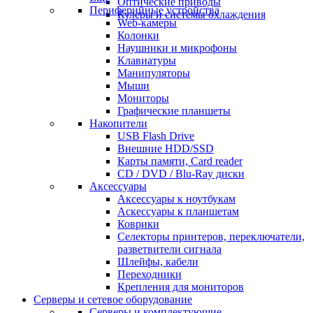
Оптические приводы
Периферийные устройства
Кулеры и системы охлаждения
Web-камеры
Колонки
Наушники и микрофоны
Клавиатуры
Манипуляторы
Мыши
Мониторы
Графические планшеты
Накопители
USB Flash Drive
Внешние HDD/SSD
Карты памяти, Card reader
CD / DVD / Blu-Ray диски
Аксессуары
Аксессуары к ноутбукам
Аскессуары к планшетам
Коврики
Селекторы принтеров, переключатели,
разветвители сигнала
Шлейфы, кабели
Переходники
Крепления для мониторов
Серверы и сетевое оборудование
Серверы и комплектующие