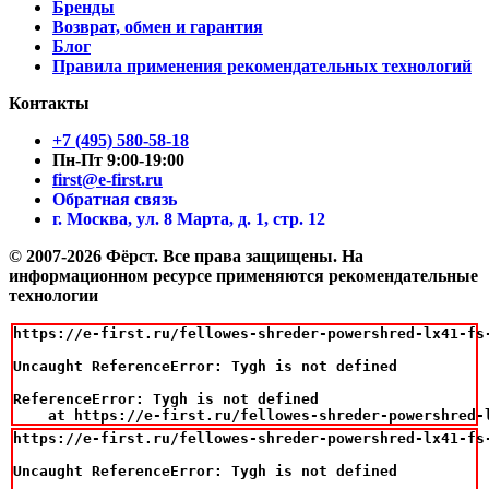
Бренды
Возврат, обмен и гарантия
Блог
Правила применения рекомендательных технологий
Контакты
+7 (495) 580-58-18
Пн-Пт 9:00-19:00
first@e-first.ru
Обратная связь
г. Москва, ул. 8 Марта, д. 1, стр. 12
© 2007-2026 Фёрст. Все права защищены.
На
информационном ресурсе применяются рекомендательные
технологии
https://e-first.ru/fellowes-shreder-powershred-lx41-fs
Uncaught ReferenceError: Tygh is not defined

ReferenceError: Tygh is not defined

    at https://e-first.ru/fellowes-shreder-powershred-
https://e-first.ru/fellowes-shreder-powershred-lx41-fs
Uncaught ReferenceError: Tygh is not defined
