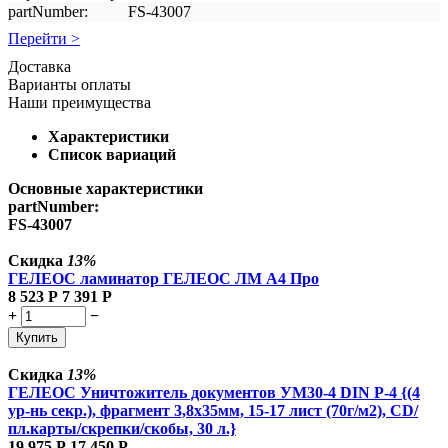
partNumber:
FS-43007
Перейти >
Доставка
Варианты оплаты
Наши преимущества
Характеристики
Список вариаций
Основные характеристики
partNumber:
FS-43007
Скидка
13%
ГЕЛЕОС ламинатор ГЕЛЕОС ЛМ A4 Про
8 523
Р
7 391
Р
+
−
Купить
Скидка
13%
ГЕЛЕОС Уничтожитель документов УМ30-4 DIN P-4 {(4
ур-нь секр.), фрагмент 3,8х35мм, 15-17 лист (70г/м2), CD/
пл.карты/скрепки/скобы, 30 л.}
19 975
Р
17 450
Р