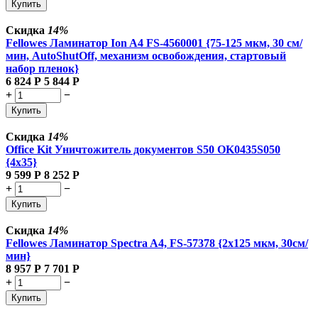
Купить
Скидка
14%
Fellowes Ламинатор Ion A4 FS-4560001 {75-125 мкм, 30 см/
мин, AutoShutOff, механизм освобождения, стартовый
набор пленок}
6 824
Р
5 844
Р
+
−
Купить
Скидка
14%
Office Kit Уничтожитель документов S50 OK0435S050
{4x35}
9 599
Р
8 252
Р
+
−
Купить
Скидка
14%
Fellowes Ламинатор Spectra A4, FS-57378 {2x125 мкм, 30см/
мин}
8 957
Р
7 701
Р
+
−
Купить