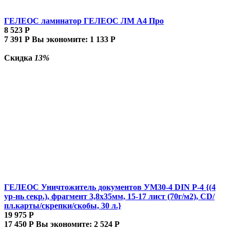
ГЕЛЕОС ламинатор ГЕЛЕОС ЛМ A4 Про
8 523
Р
7 391
Р
Вы экономите:
1 133
Р
Скидка
13%
ГЕЛЕОС Уничтожитель документов УМ30-4 DIN P-4 {(4
ур-нь секр.), фрагмент 3,8х35мм, 15-17 лист (70г/м2), CD/
пл.карты/скрепки/скобы, 30 л.}
19 975
Р
17 450
Р
Вы экономите:
2 524
Р