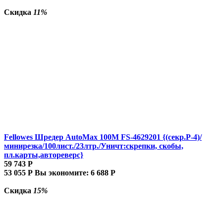
Скидка
11%
Fellowes Шредер AutoMax 100M FS-4629201 {(секр.P-4)/
минирезка/100лист./23лтр./Уничт:скрепки, скобы,
пл.карты,автореверс}
59 743
Р
53 055
Р
Вы экономите:
6 688
Р
Скидка
15%