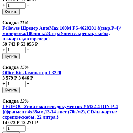
+
−
Купить
Скидка
11%
Fellowes Шредер AutoMax 100M FS-4629201 {(секр.P-4)/
минирезка/100лист./23лтр./Уничт:скрепки, скобы,
пл.карты,автореверс}
59 743
Р
53 055
Р
+
−
Купить
Скидка
15%
Office Kit Ламинатор L3220
3 579
Р
3 046
Р
+
−
Купить
Скидка
13%
ГЕЛЕОС Уничтожитель документов УМ22-4 DIN P-4
{(фрагмент 4х35мм,13-14 лист (70г/м2), CD/пл.карты/
скрепки/скобы, 22 литра.}
14 073
Р
12 271
Р
+
−