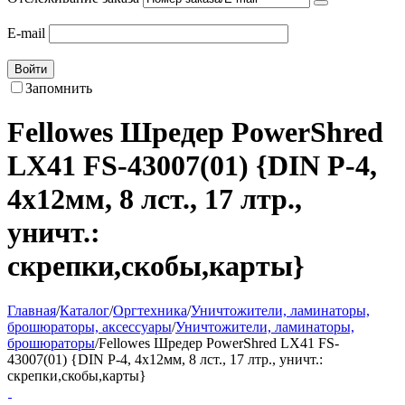
E-mail
Войти
Запомнить
Fellowes Шредер PowerShred
LX41 FS-43007(01) {DIN P-4,
4х12мм, 8 лст., 17 лтр.,
уничт.:
скрепки,скобы,карты}
Главная
/
Каталог
/
Оргтехника
/
Уничтожители, ламинаторы,
брошюраторы, аксессуары
/
Уничтожители, ламинаторы,
брошюраторы
/
Fellowes Шредер PowerShred LX41 FS-
43007(01) {DIN P-4, 4х12мм, 8 лст., 17 лтр., уничт.:
скрепки,скобы,карты}