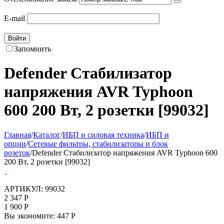
E-mail
Войти
Запомнить
Defender Стабилизатор
напряжения AVR Typhoon
600 200 Вт, 2 розетки [99032]
Главная
/
Каталог
/
ИБП и силовая техника
/
ИБП и
опции
/
Сетевые фильтры, стабилизаторы и блок
розеток
/
Defender Стабилизатор напряжения AVR Typhoon 600
200 Вт, 2 розетки [99032]
АРТИКУЛ:
99032
2 347
Р
1 900
Р
Вы экономите:
447
Р