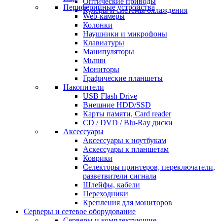
Оптические приводы
Периферийные устройства
Кулеры и системы охлаждения
Web-камеры
Колонки
Наушники и микрофоны
Клавиатуры
Манипуляторы
Мыши
Мониторы
Графические планшеты
Накопители
USB Flash Drive
Внешние HDD/SSD
Карты памяти, Card reader
CD / DVD / Blu-Ray диски
Аксессуары
Аксессуары к ноутбукам
Аскессуары к планшетам
Коврики
Селекторы принтеров, переключатели,
разветвители сигнала
Шлейфы, кабели
Переходники
Крепления для мониторов
Серверы и сетевое оборудование
Серверы и комплектующие