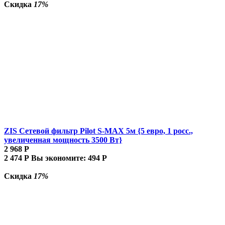
Скидка
17%
ZIS Сетевой фильтр Pilot S-MAX 5м {5 евро, 1 росс.,
увеличенная мощность 3500 Вт}
2 968
Р
2 474
Р
Вы экономите:
494
Р
Скидка
17%