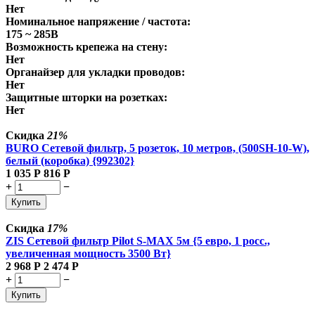
Нет
Номинальное напряжение / частота:
175 ~ 285В
Возможность крепежа на стену:
Нет
Органайзер для укладки проводов:
Нет
Защитные шторки на розетках:
Нет
Скидка
21%
BURO Сетевой фильтр, 5 розеток, 10 метров, (500SH-10-W),
белый (коробка) {992302}
1 035
Р
816
Р
+
−
Купить
Скидка
17%
ZIS Сетевой фильтр Pilot S-MAX 5м {5 евро, 1 росс.,
увеличенная мощность 3500 Вт}
2 968
Р
2 474
Р
+
−
Купить