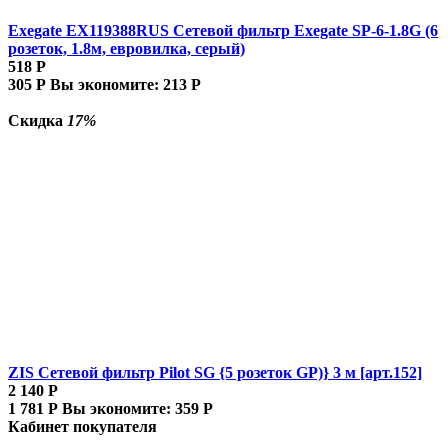
Exegate EX119388RUS Сетевой фильтр Exegate SP-6-1.8G (6
розеток, 1.8м, евровилка, серый)
518
Р
305
Р
Вы экономите:
213
Р
Скидка
17%
ZIS Сетевой фильтр Pilot SG {5 розеток GP)} 3 м [арт.152]
2 140
Р
1 781
Р
Вы экономите:
359
Р
Кабинет покупателя