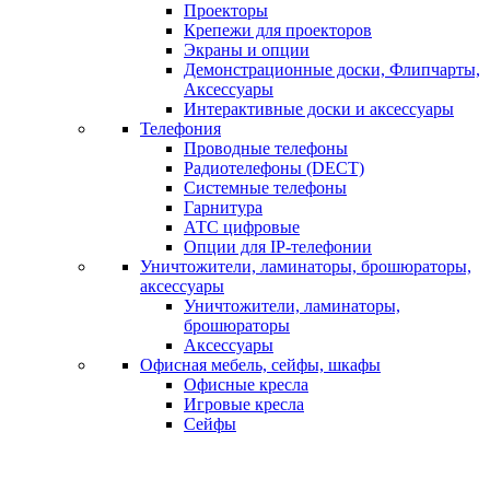
Проекторы
Крепежи для проекторов
Экраны и опции
Демонстрационные доски, Флипчарты,
Аксессуары
Интерактивные доски и аксессуары
Телефония
Проводные телефоны
Радиотелефоны (DECT)
Системные телефоны
Гарнитура
АТС цифровые
Опции для IP-телефонии
Уничтожители, ламинаторы, брошюраторы,
аксессуары
Уничтожители, ламинаторы,
брошюраторы
Аксессуары
Офисная мебель, сейфы, шкафы
Офисные кресла
Игровые кресла
Сейфы