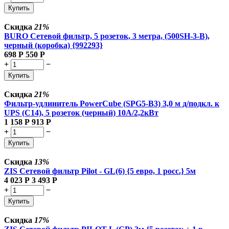
Купить
Скидка
21%
BURO Сетевой фильтр, 5 розеток, 3 метра, (500SH-3-B),
черный (коробка) {992293}
698
Р
550
Р
+
−
Купить
Скидка
21%
Фильтр-удлинитель PowerCube (SPG5-В3) 3,0 м д/подкл. к
UPS (C14), 5 розеток (черный) 10А/2,2кВт
1 158
Р
913
Р
+
−
Купить
Скидка
13%
ZIS Сетевой фильтр Pilot - GL(6) {5 евро, 1 росс.} 5м
4 023
Р
3 493
Р
+
−
Купить
Скидка
17%