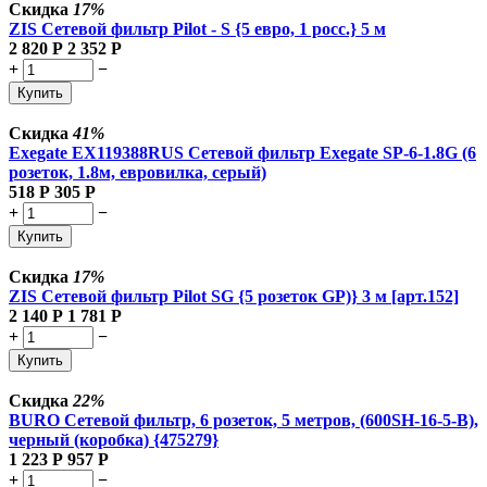
Скидка
17%
ZIS Сетевой фильтр Pilot - S {5 евро, 1 росс.} 5 м
2 820
Р
2 352
Р
+
−
Купить
Скидка
41%
Exegate EX119388RUS Сетевой фильтр Exegate SP-6-1.8G (6
розеток, 1.8м, евровилка, серый)
518
Р
305
Р
+
−
Купить
Скидка
17%
ZIS Сетевой фильтр Pilot SG {5 розеток GP)} 3 м [арт.152]
2 140
Р
1 781
Р
+
−
Купить
Скидка
22%
BURO Сетевой фильтр, 6 розеток, 5 метров, (600SH-16-5-B),
черный (коробка) {475279}
1 223
Р
957
Р
+
−