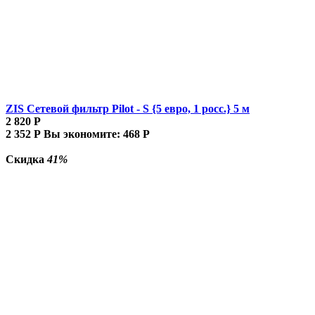
ZIS Сетевой фильтр Pilot - S {5 евро, 1 росс.} 5 м
2 820
Р
2 352
Р
Вы экономите:
468
Р
Скидка
41%