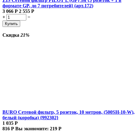
ZIS Сетевой фильтр PILOT L (GP) 3м {5 розеток + 1 в
формате GP, до 7 потребителей} (арт.172)
3 066
Р
2 555
Р
+
−
Купить
Скидка
21%
BURO Сетевой фильтр, 5 розеток, 10 метров, (500SH-10-W),
белый (коробка) {992302}
1 035
Р
816
Р
Вы экономите:
219
Р