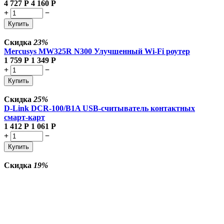
4 727
Р
4 160
Р
+
−
Купить
Скидка
23%
Mercusys MW325R N300 Улучшенный Wi-Fi роутер
1 759
Р
1 349
Р
+
−
Купить
Скидка
25%
D-Link DCR-100/B1A USB-считыватель контактных
смарт-карт
1 412
Р
1 061
Р
+
−
Купить
Скидка
19%