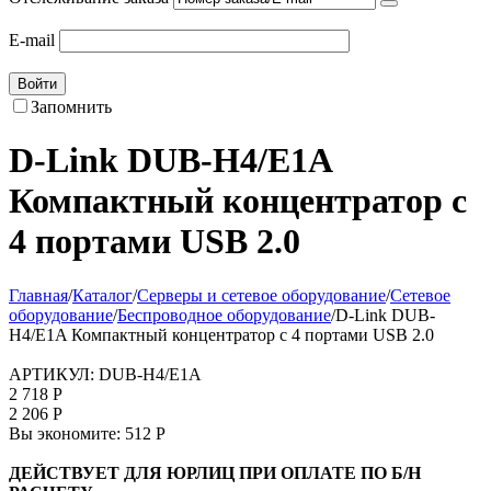
E-mail
Войти
Запомнить
D-Link DUB-H4/E1A
Компактный концентратор с
4 портами USB 2.0
Главная
/
Каталог
/
Серверы и сетевое оборудование
/
Сетевое
оборудование
/
Беспроводное оборудование
/
D-Link DUB-
H4/E1A Компактный концентратор с 4 портами USB 2.0
АРТИКУЛ:
DUB-H4/E1A
2 718
Р
2 206
Р
Вы экономите:
512
Р
ДЕЙСТВУЕТ ДЛЯ ЮРЛИЦ ПРИ ОПЛАТЕ ПО Б/Н