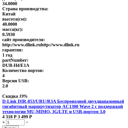
34.0000
Страна производства:
Китай
высота(см):
40.0000
масса(кг):
0.5930
сайт производителя:
http://www.dlink.ruhttp://www.dlink.ru
гарантия:
1 год
partNumber:
DUB-H4/E1A
Количество портов:
4
Версия USB:
2.0
Скидка
19%
D-Link DIR-853/URU/R3A Беспроводной двухдиапазонный
гигабитный маршрутизатор AC1300 Wave 2 с поддержкой
технологии MU-MIMO, 3G/LTE и USB-портом 3.0
4 318
Р
3 499
Р
+
−