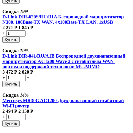
Купить
Скидка
19%
D-Link DIR-620S/RU/B1A Беспроводной маршрутизатор
N300, 100Base-TX WAN, 4x100Base-TX LAN, 1xUSB
2 271
Р
1 845
Р
+
−
Купить
Скидка
19%
D-Link DIR-841/RU/A1B Беспроводной двухдиапазонный
маршрутизатор AC1200 Wave 2 с гигабитным WAN-
портом и поддержкой технологии MU-MIMO
3 472
Р
2 820
Р
+
−
Купить
Скидка
14%
Mercusys MR30G AC1200 Двухдиапазонный гигабитный
Wi-Fi роутер
2 494
Р
2 150
Р
+
−
Купить