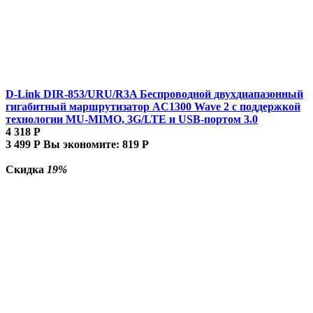
D-Link DIR-853/URU/R3A Беспроводной двухдиапазонный
гигабитный маршрутизатор AC1300 Wave 2 с поддержкой
технологии MU-MIMO, 3G/LTE и USB-портом 3.0
4 318
Р
3 499
Р
Вы экономите:
819
Р
Скидка
19%