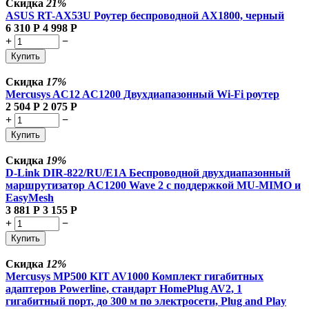
Скидка
21%
ASUS RT-AX53U Роутер беспроводной AX1800, черный
6 310
Р
4 998
Р
+
−
Купить
Скидка
17%
Mercusys AC12 AC1200 Двухдиапазонный Wi-Fi роутер
2 504
Р
2 075
Р
+
−
Купить
Скидка
19%
D-Link DIR-822/RU/E1A Беспроводной двухдиапазонный
маршрутизатор AC1200 Wave 2 с поддержкой MU-MIMO и
EasyMesh
3 881
Р
3 155
Р
+
−
Купить
Скидка
12%
Mercusys MP500 KIT AV1000 Комплект гигабитных
адаптеров Powerline, стандарт HomePlug AV2, 1
гигабитный порт, до 300 м по электросети, Plug and Play