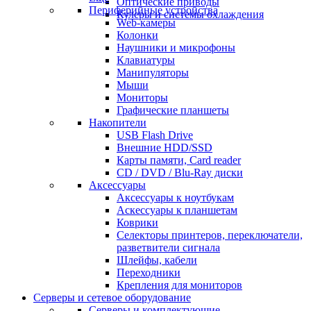
Оптические приводы
Периферийные устройства
Кулеры и системы охлаждения
Web-камеры
Колонки
Наушники и микрофоны
Клавиатуры
Манипуляторы
Мыши
Мониторы
Графические планшеты
Накопители
USB Flash Drive
Внешние HDD/SSD
Карты памяти, Card reader
CD / DVD / Blu-Ray диски
Аксессуары
Аксессуары к ноутбукам
Аскессуары к планшетам
Коврики
Селекторы принтеров, переключатели,
разветвители сигнала
Шлейфы, кабели
Переходники
Крепления для мониторов
Серверы и сетевое оборудование
Серверы и комплектующие