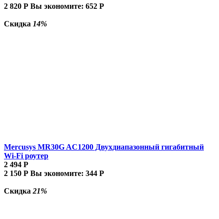
2 820
Р
Вы экономите:
652
Р
Скидка
14%
Mercusys MR30G AC1200 Двухдиапазонный гигабитный
Wi-Fi роутер
2 494
Р
2 150
Р
Вы экономите:
344
Р
Скидка
21%