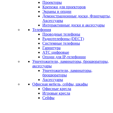
Проекторы
Крепежи для проекторов
Экраны и опции
Демонстрационные доски, Флипчарты,
Аксессуары
Интерактивные доски и аксессуары
Телефония
Проводные телефоны
Радиотелефоны (DECT)
Системные телефоны
Гарнитура
АТС цифровые
Опции для IP-телефонии
Уничтожители, ламинаторы, брошюраторы,
аксессуары
Уничтожители, ламинаторы,
брошюраторы
Аксессуары
Офисная мебель, сейфы, шкафы
Офисные кресла
Игровые кресла
Сейфы