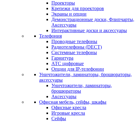
Проекторы
Крепежи для проекторов
Экраны и опции
Демонстрационные доски, Флипчарты,
Аксессуары
Интерактивные доски и аксессуары
Телефония
Проводные телефоны
Радиотелефоны (DECT)
Системные телефоны
Гарнитура
АТС цифровые
Опции для IP-телефонии
Уничтожители, ламинаторы, брошюраторы,
аксессуары
Уничтожители, ламинаторы,
брошюраторы
Аксессуары
Офисная мебель, сейфы, шкафы
Офисные кресла
Игровые кресла
Сейфы