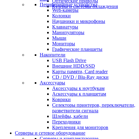
Оптические приводы
Периферийные устройства
Кулеры и системы охлаждения
Web-камеры
Колонки
Наушники и микрофоны
Клавиатуры
Манипуляторы
Мыши
Мониторы
Графические планшеты
Накопители
USB Flash Drive
Внешние HDD/SSD
Карты памяти, Card reader
CD / DVD / Blu-Ray диски
Аксессуары
Аксессуары к ноутбукам
Аскессуары к планшетам
Коврики
Селекторы принтеров, переключатели,
разветвители сигнала
Шлейфы, кабели
Переходники
Крепления для мониторов
Серверы и сетевое оборудование
Серверы и комплектующие