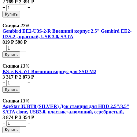
2 769
Р
2 391
Р
+
−
Купить
Скидка
27%
Gembird EE2-U3S-2-R Внешний корпус 2.5" Gembird EE2-
U3S-2 , красный, USB 3.0, SATA
819
Р
598
Р
+
−
Купить
Скидка
13%
KS-is KS-571 Внешний корпус для SSD M2
3 317
Р
2 873
Р
+
−
Купить
Скидка
13%
AgeStar 3UBT8 (SILVER) Док станция для HDD 2.5"/3.5"
SATA clone, USB3.0, пластик+алюминий, серебристый,
3 874
Р
3 354
Р
+
−
Купить