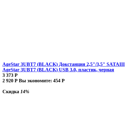
AgeStar 3UBT7 (BLACK) Докстанция 2,5"/3,5" SATAIII
AgeStar 3UBT7 (BLACK) USB 3.0, пластик, черная
3 373
Р
2 920
Р
Вы экономите:
454
Р
Скидка
14%