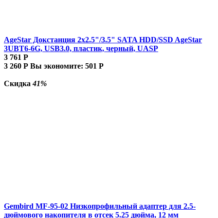
AgeStar Докстанция 2x2.5"/3.5" SATA HDD/SSD AgeStar
3UBT6-6G, USB3.0, пластик, черный, UASP
3 761
Р
3 260
Р
Вы экономите:
501
Р
Скидка
41%
Gembird MF-95-02 Низкопрофильный адаптер для 2.5-
дюймового накопителя в отсек 5.25 дюйма, 12 мм