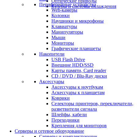
Оптические приводы
Периферийные устройства
Кулеры и системы охлаждения
Web-камеры
Колонки
Наушники и микрофоны
Клавиатуры
Манипуляторы
Мыши
Мониторы
Графические планшеты
Накопители
USB Flash Drive
Внешние HDD/SSD
Карты памяти, Card reader
CD / DVD / Blu-Ray диски
Аксессуары
Аксессуары к ноутбукам
Аскессуары к планшетам
Коврики
Селекторы принтеров, переключатели,
разветвители сигнала
Шлейфы, кабели
Переходники
Крепления для мониторов
Серверы и сетевое оборудование
Серверы и комплектующие