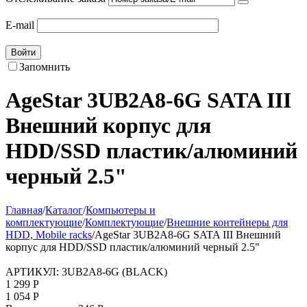
E-mail
Войти
Запомнить
AgeStar 3UB2A8-6G SATA III
Внешний корпус для
HDD/SSD пластик/алюминий
черный 2.5"
Главная
/
Каталог
/
Компьютеры и
комплектующие
/
Комплектующие
/
Внешние контейнеры для
HDD, Mobile racks
/
AgeStar 3UB2A8-6G SATA III Внешний
корпус для HDD/SSD пластик/алюминий черный 2.5"
АРТИКУЛ:
3UB2A8-6G (BLACK)
1 299
Р
1 054
Р