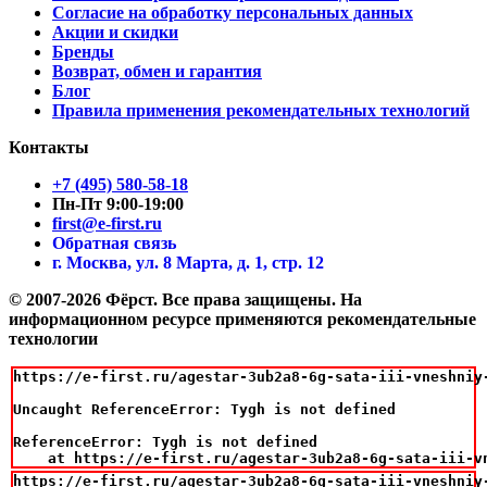
Согласие на обработку персональных данных
Акции и скидки
Бренды
Возврат, обмен и гарантия
Блог
Правила применения рекомендательных технологий
Контакты
+7 (495) 580-58-18
Пн-Пт 9:00-19:00
first@e-first.ru
Обратная связь
г. Москва, ул. 8 Марта, д. 1, стр. 12
© 2007-2026 Фёрст. Все права защищены.
На
информационном ресурсе применяются рекомендательные
технологии
https://e-first.ru/agestar-3ub2a8-6g-sata-iii-vneshniy
Uncaught ReferenceError: Tygh is not defined

ReferenceError: Tygh is not defined

    at https://e-first.ru/agestar-3ub2a8-6g-sata-iii-v
https://e-first.ru/agestar-3ub2a8-6g-sata-iii-vneshniy