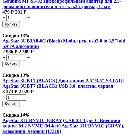
Gembird MF-95-02 Низкопрофильный адаптер для 2.5-
дюймового накопителя в отсек 5.25 дюйма, 12 мм
479
Р
281
Р
+
−
Купить
Скидка
13%
AgeStar 3UB3A8-6G (Black) Мобил рек, usb3.0 to 3,5"hdd
SATA алюминий
2 986
Р
2 589
Р
+
−
Купить
Скидка
13%
AgeStar 3UBT7 (BLACK) Докстанция 2,5"/3,5" SATAIII
AgeStar 3UBT7 (BLACK) USB 3.0, пластик, черная
3 373
Р
2 920
Р
+
−
Купить
Скидка
14%
AgeStar 31UBNV1C (GRAY) USB 3.1 Type-C Внешний
корпус M.2 NVME (M-key) AgeStar 31UBNV1C (GRAY),
алюминий, черный [17310]