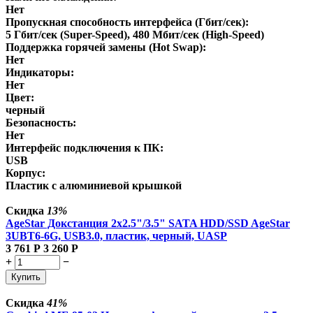
Нет
Пропускная способность интерфейса (Гбит/сек):
5 Гбит/сек (Super-Speed), 480 Мбит/сек (High-Speed)
Поддержка горячей замены (Hot Swap):
Нет
Индикаторы:
Нет
Цвет:
черный
Безопасность:
Нет
Интерфейс подключения к ПК:
USB
Корпус:
Пластик с алюминиевой крышкой
Скидка
13%
AgeStar Докстанция 2x2.5"/3.5" SATA HDD/SSD AgeStar
3UBT6-6G, USB3.0, пластик, черный, UASP
3 761
Р
3 260
Р
+
−
Купить
Скидка
41%