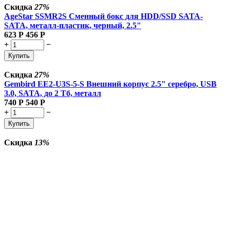
Скидка
27%
AgeStar SSMR2S Сменный бокс для HDD/SSD SATA-
SATA, металл-пластик, черный, 2.5"
623
Р
456
Р
+
−
Купить
Скидка
27%
Gembird EE2-U3S-5-S Внешний корпус 2.5" серебро, USB
3.0, SATA, до 2 Тб, металл
740
Р
540
Р
+
−
Купить
Скидка
13%