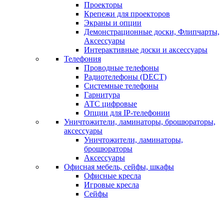
Проекторы
Крепежи для проекторов
Экраны и опции
Демонстрационные доски, Флипчарты,
Аксессуары
Интерактивные доски и аксессуары
Телефония
Проводные телефоны
Радиотелефоны (DECT)
Системные телефоны
Гарнитура
АТС цифровые
Опции для IP-телефонии
Уничтожители, ламинаторы, брошюраторы,
аксессуары
Уничтожители, ламинаторы,
брошюраторы
Аксессуары
Офисная мебель, сейфы, шкафы
Офисные кресла
Игровые кресла
Сейфы