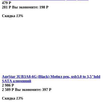
479
Р
281
Р
Вы экономите:
198
Р
Скидка
13%
AgeStar 3UB3A8-6G (Black) Мобил рек, usb3.0 to 3,5"hdd
SATA алюминий
2 986
Р
2 589
Р
Вы экономите:
397
Р
Скидка
13%